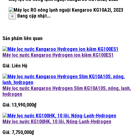
Đang cập nhật...
×
Sản phẩm liên quan
Máy lọc nước Kangaroo Hydrogen ion kiềm KG100ES1
Giá: Liên Hệ
Máy lọc nước Kangaroo Hydrogen Slim KG10A10S, nóng, lạnh,
hydrogen
Giá:
13,990,000
₫
Máy lọc nước KG100HK, 10 lõi, Nóng-Lạnh-Hydrogen
Giá:
7,750,000
₫