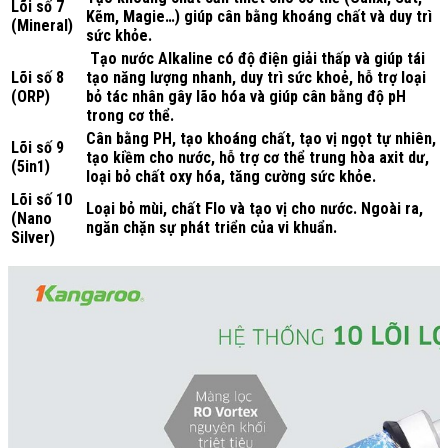
Lõi số 7
Kẽm, Magie…) giúp cân bằng khoáng chất và duy trì
(Mineral)
sức khỏe.
Tạo nước Alkaline có độ điện giải thấp và giúp tái
Lõi số 8
tạo năng lượng nhanh, duy trì sức khoẻ, hỗ trợ loại
(ORP)
bỏ tác nhân gây lão hóa và giúp cân bằng độ pH
trong cơ thể.
Cân bằng PH, tạo khoáng chất, tạo vị ngọt tự nhiên,
Lõi số 9
tạo kiềm cho nước, hỗ trợ cơ thể trung hòa axit dư,
(5in1)
loại bỏ chất oxy hóa, tăng cường sức khỏe.
Lõi số 10
Loại bỏ mùi, chất Flo và tạo vị cho nước. Ngoài ra,
(Nano
ngăn chặn sự phát triển của vi khuẩn.
Silver)