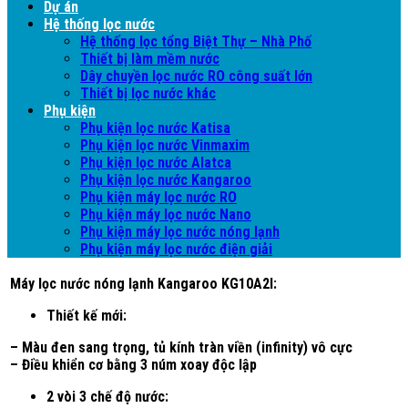
Dự án
Hệ thống lọc nước
Hệ thống lọc tổng Biệt Thự – Nhà Phố
Thiết bị làm mềm nước
Dây chuyền lọc nước RO công suất lớn
Thiết bị lọc nước khác
Phụ kiện
Phụ kiện lọc nước Katisa
Phụ kiện lọc nước Vinmaxim
Phụ kiện lọc nước Alatca
Phụ kiện lọc nước Kangaroo
Phụ kiện máy lọc nước RO
Phụ kiện máy lọc nước Nano
Phụ kiện máy lọc nước nóng lạnh
Phụ kiện máy lọc nước điện giải
Máy lọc nước nóng lạnh Kangaroo KG10A2I:
Thiết kế mới:
– Màu đen sang trọng, tủ kính tràn viền (infinity) vô cực
– Điều khiển cơ bằng 3 núm xoay độc lập
2 vòi 3 chế độ nước: