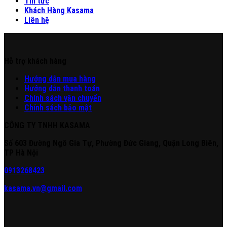
Tin tức
Khách Hàng Kasama
Liên hệ
Hỗ trợ khách hàng
Hư
ớng
d
ẫn
mua hàng
Hướng dẫn thanh toán
Chính sách vận chuyển
Chính sách bảo mật
CÔNG TY TNHH KASAMA
Số 603 Đường Ngô Gia Tự, Phường Đức Giang, Quận Long Biên,
TP Hà Nội
0913268423
kasama.vn@gmail.com