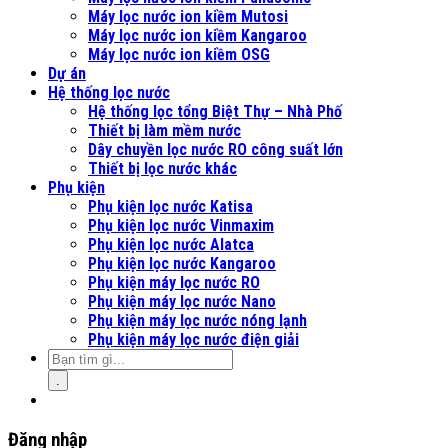
Máy lọc nước ion kiềm Mutosi
Máy lọc nước ion kiềm Kangaroo
Máy lọc nước ion kiềm OSG
Dự án
Hệ thống lọc nước
Hệ thống lọc tổng Biệt Thự – Nhà Phố
Thiết bị làm mềm nước
Dây chuyền lọc nước RO công suất lớn
Thiết bị lọc nước khác
Phụ kiện
Phụ kiện lọc nước Katisa
Phụ kiện lọc nước Vinmaxim
Phụ kiện lọc nước Alatca
Phụ kiện lọc nước Kangaroo
Phụ kiện máy lọc nước RO
Phụ kiện máy lọc nước Nano
Phụ kiện máy lọc nước nóng lạnh
Phụ kiện máy lọc nước điện giải
.
Đăng nhập