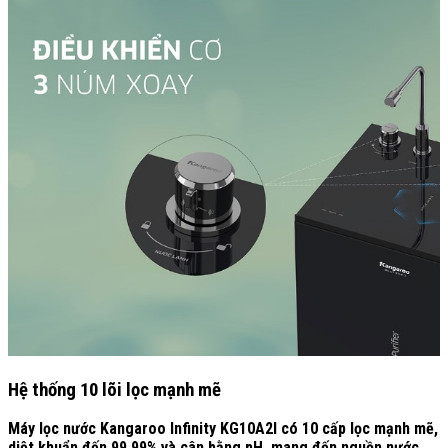
Hệ thống 10 lõi lọc mạnh mẽ
Máy lọc nước Kangaroo Infinity KG10A2I có 10 cấp lọc mạnh mẽ,
diệt khuẩn đến 99,99% và cân bằng pH, mang đến nguồn nước