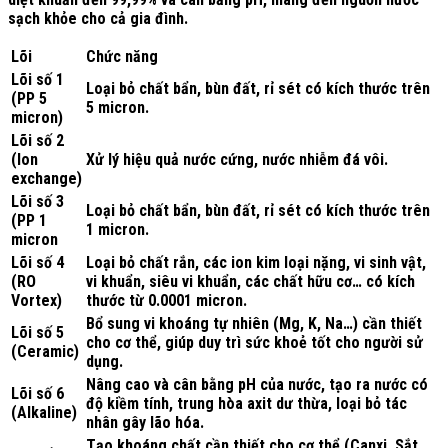
sạch khỏe cho cả gia đình.
Lõi
Chức năng
Lõi số 1
Loại bỏ chất bẩn, bùn đất, rỉ sét có kích thước trên
(PP 5
5 micron.
micron)
Lõi số 2
(Ion
Xử lý hiệu quả nước cứng, nước nhiễm đá vôi.
exchange)
Lõi số 3
Loại bỏ chất bẩn, bùn đất, rỉ sét có kích thước trên
(PP 1
1 micron.
micron
Lõi số 4
Loại bỏ chất rắn, các ion kim loại nặng, vi sinh vật,
(RO
vi khuẩn, siêu vi khuẩn, các chất hữu cơ… có kích
Vortex)
thước từ 0.0001 micron.
Bổ sung vi khoáng tự nhiên (Mg, K, Na…) cần thiết
Lõi số 5
cho cơ thể, giúp duy trì sức khoẻ tốt cho người sử
(Ceramic)
dụng.
Nâng cao và cân bằng pH của nước, tạo ra nước có
Lõi số 6
độ kiềm tính, trung hòa axit dư thừa, loại bỏ tác
(Alkaline)
nhân gây lão hóa.
Tạo khoáng chất cần thiết cho cơ thể (Canxi, Sắt,