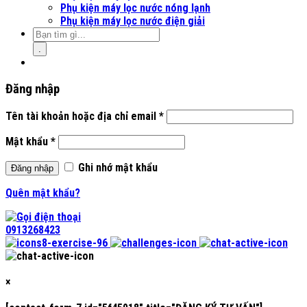
Phụ kiện máy lọc nước nóng lạnh
Phụ kiện máy lọc nước điện giải
.
Đăng nhập
Tên tài khoản hoặc địa chỉ email
*
Mật khẩu
*
Ghi nhớ mật khẩu
Đăng nhập
Quên mật khẩu?
0913268423
×