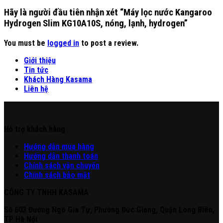
Hãy là người đầu tiên nhận xét “Máy lọc nước Kangaroo
Hydrogen Slim KG10A10S, nóng, lạnh, hydrogen”
You must be
logged in
to post a review.
Giới thiệu
Tin tức
Khách Hàng Kasama
Liên hệ
Hỗ trợ khách hàng
Hư
ớng
d
ẫn
mua hàng
Hướng dẫn thanh toán
Chính sách vận chuyển
Chính sách bảo mật
CÔNG TY TNHH KASAMA
Số 603 Đường Ngô Gia Tự, Phường Đức Giang, Quận Long Biên,
TP Hà Nội