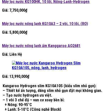
Máy lọc nước KG100HK, 10 lõi, Nóng-Lạnh-Hydrogen
Giá:
7,750,000
₫
Máy lọc nước nóng lạnh KG10A3 – 2 vòi, 10 lõi, (RO)
Giá:
5,800,000
₫
Máy lọc nước nóng lạnh ấm Kanggaroo AQ2681
Giá: Liên Hệ
Giá:
13,990,000
₫
Kangaroo Hydrogen slim KG10A10S (kiểu slim nhỏ gọn):
– Thiết kế ấn tượng, dáng slim nhỏ gọn đặt mọi không gian.
– Tạo nước hydrogen ưu việt.
– 1 vòi 3 chế độ – van cơ xoay bền bỉ:
+ Nóng: 90-95°C
+ Lạnh: 5-10°C (Công nghệ Block)