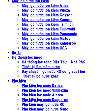
Máy lọc nước ion kiềm
Máy lọc nước ion kiềm Atica
Máy lọc nước ion kiềm Vuoxa
Máy lọc nước ion kiềm Geyser
Máy lọc nước ion kiềm Kangen
Máy lọc nước ion kiềm Trim ion
Máy lọc nước ion kiềm Fujiiryoki
Máy lọc nước ion kiềm Panasonic
Máy lọc nước ion kiềm Mutosi
Máy lọc nước ion kiềm Kangaroo
Máy lọc nước ion kiềm OSG
Dự án
Hệ thống lọc nước
Hệ thống lọc tổng Biệt Thự – Nhà Phố
Thiết bị làm mềm nước
Dây chuyền lọc nước RO công suất lớn
Thiết bị lọc nước khác
Phụ kiện
Phụ kiện lọc nước Katisa
Phụ kiện lọc nước Vinmaxim
Phụ kiện lọc nước Alatca
Phụ kiện lọc nước Kangaroo
Phụ kiện máy lọc nước RO
Phụ kiện máy lọc nước Nano