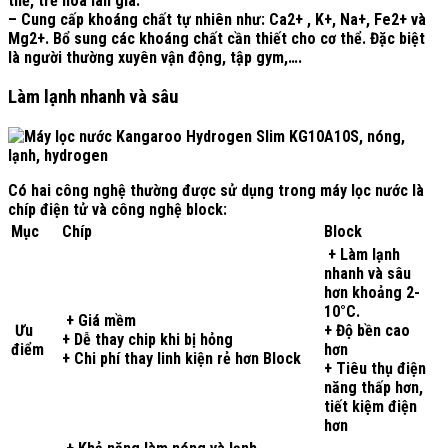
thể, trẻ hóa làn gia.
– Cung cấp khoáng chất tự nhiên như: Ca2+ , K+, Na+, Fe2+ và
Mg2+. Bổ sung các khoáng chất cần thiết cho cơ thể. Đặc biệt
là người thường xuyên vận động, tập gym,….
Làm lạnh nhanh và sâu
Có hai công nghệ thường được sử dụng trong máy lọc nước là
chíp điện tử và công nghệ block:
Mục
Chíp
Block
+ Làm lạnh
nhanh và sâu
hơn khoảng 2-
10°C.
+ Giá mềm
Ưu
+ Độ bền cao
+ Dễ thay chip khi bị hỏng
điểm
hơn
+ Chi phí thay linh kiện rẻ hơn Block
+ Tiêu thụ điện
năng thấp hơn,
tiết kiệm điện
hơn