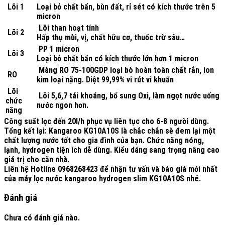
Lõi 1
Loại bỏ chất bẩn, bùn đất, rỉ sét có kích thước trên 5
micron
Lõi than hoạt tính
Lõi 2
Hấp thụ mùi, vị, chất hữu cơ, thuốc trừ sâu…
PP 1 micron
Lõi 3
Loại bỏ chất bẩn có kích thước lớn hơn 1 micron
Màng RO 75-100GDP loại bò hoàn toàn chất rắn, ion
RO
kim loại nặng. Diệt 99,99% vi rút vi khuẩn
Lõi
Lõi 5,6,7 tái khoáng, bổ sung Oxi, làm ngọt nước uống
chức
nước ngon hơn.
năng
Công suất lọc đến 20l/h phục vụ liên tục cho 6-8 người dùng.
Tổng kết lại: Kangaroo KG10A10S là chắc chắn sẽ đem lại một
chất lượng nước tốt cho gia đình của bạn. Chức năng nóng,
lạnh, hydrogen tiện ích dễ dùng. Kiểu dáng sang trọng nâng cao
giá trị cho căn nhà.
Liên hệ
Hotline 0968268423
để nhận tư vấn và báo giá mới nhất
của
máy lọc nước kangaroo hydrogen slim KG10A10S
nhé.
Đánh giá
Chưa có đánh giá nào.