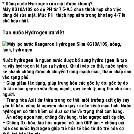
* Dùng nước Hydrogen rửa mặt được không?
Máy KG10A10S có độ PH từ 7.5-9.5 chưa thích hợp cho việc
dùng để rửa mặt. Mức PH thích hợp nằm trong khoảng 4-7 là
phù hợp nhất.
Tạo nước Hydrogen ưu việt
Nước hydrogen là nguồn nước được bổ sung hydro (gen là tạo
ra vậy hydrogen là tạo ra hydro). Khi đi vào cơ thể, nước hydro
sẽ nhanh chóng được di chuyển trong mạch máu, thâm nhấp sâu
vào tạng phủ.
– Giúp giảm tác dụng, giúp trung hòa các gốc tự do: gốc tự do
là tác nhân gây sơ vữa động mạnh, gây bênh lý, ung thư cho con
người.
– Trung hòa Axit dư thừa trong cơ thể: môi trường axit gây suy
yếu tế bào, cũng là nguyên nhân gây ra các bệnh mạn tính. Nước
hydrogen có tính kiềm sẽ đưa cơ thể về trạng thái cân bằng.
– Ăn uống ngon hơn, chống đầy bụng, trào ngược axit dạ dày.
– Chống Oxi hóa, lão hóa ngược: có tính ORP âm – chống oxi
hóa cao nước hydrogen giúp trẻ hóa tế bào từ đó trẻ hóa cơ