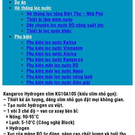
Dự án
Hệ thống lọc nước
Hệ thống lọc tổng Biệt Thự – Nhà Phố
Thiết bị làm mềm nước
Dây chuyền lọc nước RO công suất lớn
Thiết bị lọc nước khác
Phụ kiện
Phụ kiện lọc nước Katisa
Phụ kiện lọc nước Vinmaxim
Phụ kiện lọc nước Alatca
Phụ kiện lọc nước Kangaroo
Phụ kiện máy lọc nước RO
Phụ kiện máy lọc nước Nano
Phụ kiện máy lọc nước nóng lạnh
Phụ kiện máy lọc nước điện giải
Kangaroo Hydrogen slim KG10A10S (kiểu slim nhỏ gọn):
– Thiết kế ấn tượng, dáng slim nhỏ gọn đặt mọi không gian.
– Tạo nước hydrogen ưu việt.
– 1 vòi 3 chế độ – van cơ xoay bền bỉ:
+ Nóng: 90-95°C
+ Lạnh: 5-10°C (Công nghệ Block)
+ Hydrogen
– Xục rửa màng RO tự động, nâng cao chất lượng và tuổi thọ