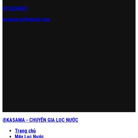
0913268423
kasama.vn@gmail.com
@KASAMA - CHUYÊN GIA LỌC NƯỚC
Trang chủ
Máy Lọc Nước