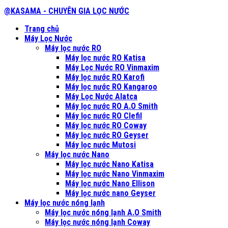
@KASAMA - CHUYÊN GIA LỌC NƯỚC
Trang chủ
Máy Lọc Nước
Máy lọc nước RO
Máy lọc nước RO Katisa
Máy Lọc Nước RO Vinmaxim
Máy lọc nước RO Karofi
Máy lọc nước RO Kangaroo
Máy Lọc Nước Alatca
Máy lọc nước RO A.O Smith
Máy lọc nước RO Clefil
Máy lọc nước RO Coway
Máy lọc nước RO Geyser
Máy lọc nước Mutosi
Máy lọc nước Nano
Máy lọc nước Nano Katisa
Máy lọc nước Nano Vinmaxim
Máy lọc nước Nano Ellison
Máy lọc nước nano Geyser
Máy lọc nước nóng lạnh
Máy lọc nước nóng lạnh A.O Smith
Máy lọc nước nóng lạnh Coway