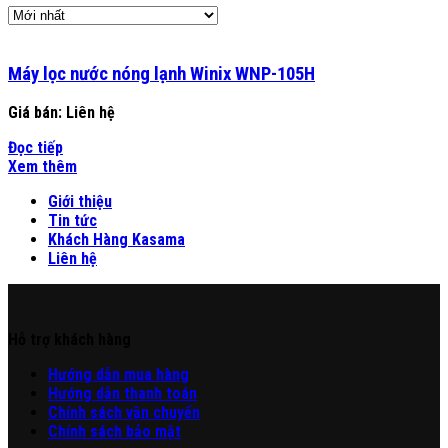
Máy lọc nước nóng lạnh Winix WNP-105H
Giá bán:
Liên hệ
Đọc tiếp
Xem thêm
Giới thiệu
Tin tức
Khách Hàng Kasama
Liên hệ
Hỗ trợ khách hàng
Hư
ớng
d
ẫn
mua hàng
Hướng dẫn thanh toán
Chính sách vận chuyển
Chính sách bảo mật