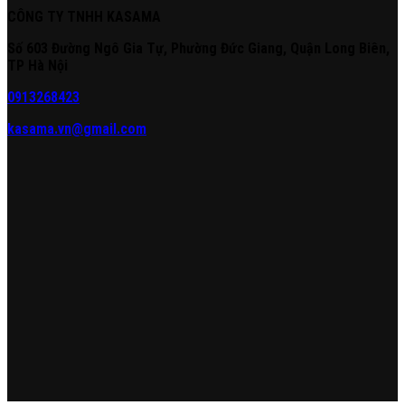
CÔNG TY TNHH KASAMA
Số 603 Đường Ngô Gia Tự, Phường Đức Giang, Quận Long Biên,
TP Hà Nội
0913268423
kasama.vn@gmail.com