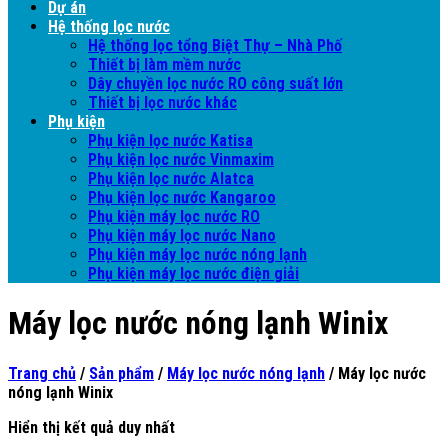
Dự án
Hệ thống lọc nước
Hệ thống lọc tổng Biệt Thự – Nhà Phố
Thiết bị làm mềm nước
Dây chuyền lọc nước RO công suất lớn
Thiết bị lọc nước khác
Phụ kiện
Phụ kiện lọc nước Katisa
Phụ kiện lọc nước Vinmaxim
Phụ kiện lọc nước Alatca
Phụ kiện lọc nước Kangaroo
Phụ kiện máy lọc nước RO
Phụ kiện máy lọc nước Nano
Phụ kiện máy lọc nước nóng lạnh
Phụ kiện máy lọc nước điện giải
Máy lọc nước nóng lạnh Winix
Trang chủ
/
Sản phẩm
/
Máy lọc nước nóng lạnh
/
Máy lọc nước
nóng lạnh Winix
Hiển thị kết quả duy nhất