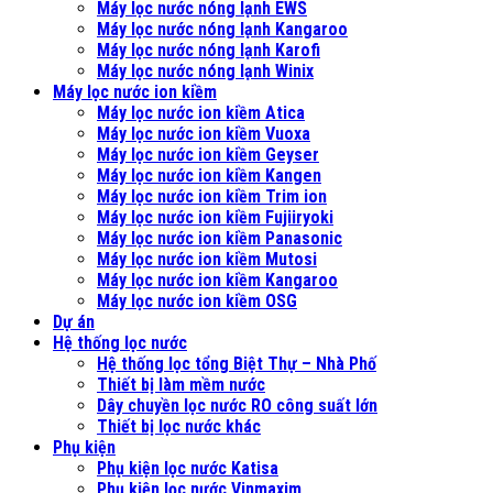
Máy lọc nước nóng lạnh EWS
Máy lọc nước nóng lạnh Kangaroo
Máy lọc nước nóng lạnh Karofi
Máy lọc nước nóng lạnh Winix
Máy lọc nước ion kiềm
Máy lọc nước ion kiềm Atica
Máy lọc nước ion kiềm Vuoxa
Máy lọc nước ion kiềm Geyser
Máy lọc nước ion kiềm Kangen
Máy lọc nước ion kiềm Trim ion
Máy lọc nước ion kiềm Fujiiryoki
Máy lọc nước ion kiềm Panasonic
Máy lọc nước ion kiềm Mutosi
Máy lọc nước ion kiềm Kangaroo
Máy lọc nước ion kiềm OSG
Dự án
Hệ thống lọc nước
Hệ thống lọc tổng Biệt Thự – Nhà Phố
Thiết bị làm mềm nước
Dây chuyền lọc nước RO công suất lớn
Thiết bị lọc nước khác
Phụ kiện
Phụ kiện lọc nước Katisa
Phụ kiện lọc nước Vinmaxim