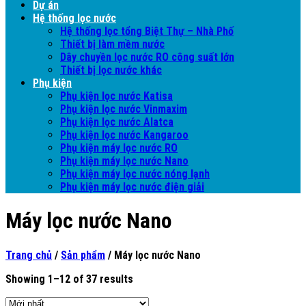
Dự án
Hệ thống lọc nước
Hệ thống lọc tổng Biệt Thự – Nhà Phố
Thiết bị làm mềm nước
Dây chuyền lọc nước RO công suất lớn
Thiết bị lọc nước khác
Phụ kiện
Phụ kiện lọc nước Katisa
Phụ kiện lọc nước Vinmaxim
Phụ kiện lọc nước Alatca
Phụ kiện lọc nước Kangaroo
Phụ kiện máy lọc nước RO
Phụ kiện máy lọc nước Nano
Phụ kiện máy lọc nước nóng lạnh
Phụ kiện máy lọc nước điện giải
Máy lọc nước Nano
Trang chủ
/
Sản phẩm
/
Máy lọc nước Nano
Showing 1–12 of 37 results