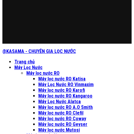
@KASAMA - CHUYÊN GIA LỌC NƯỚC
Trang chủ
Máy Lọc Nước
Máy lọc nước RO
Máy lọc nước RO Katisa
Máy Lọc Nước RO Vinmaxim
Máy lọc nước RO Karofi
Máy lọc nước RO Kangaroo
Máy Lọc Nước Alatca
Máy lọc nước RO A.O Smith
Máy lọc nước RO Clefil
Máy lọc nước RO Coway
Máy lọc nước RO Geyser
Máy lọc nước Mutosi