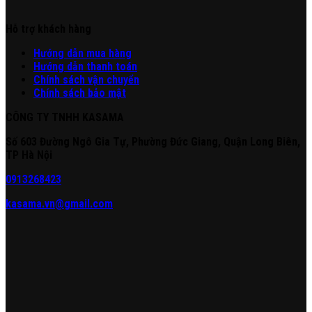
Hỗ trợ khách hàng
Hư
ớng
d
ẫn
mua hàng
Hướng dẫn thanh toán
Chính sách vận chuyển
Chính sách bảo mật
CÔNG TY TNHH KASAMA
Số 603 Đường Ngô Gia Tự, Phường Đức Giang, Quận Long Biên,
TP Hà Nội
0913268423
kasama.vn@gmail.com