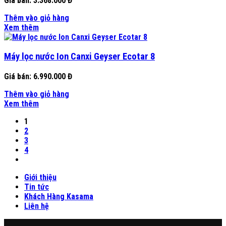
Giá bán:
3.368.000 Đ
Thêm vào giỏ hàng
Xem thêm
Máy lọc nước Ion Canxi Geyser Ecotar 8
Giá bán:
6.990.000 Đ
Thêm vào giỏ hàng
Xem thêm
1
2
3
4
Giới thiệu
Tin tức
Khách Hàng Kasama
Liên hệ