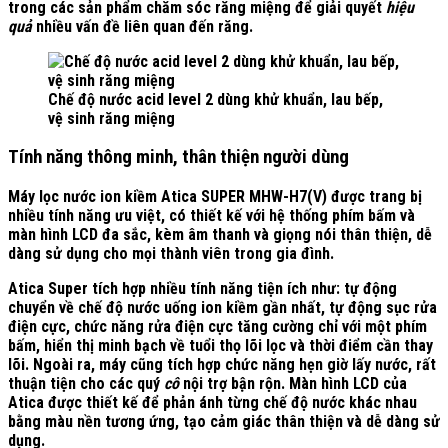
trong các sản phẩm chăm sóc răng miệng để giải quyết
hiệu
quả
nhiều vấn đề liên quan đến răng.
Chế độ nước acid level 2 dùng khử khuẩn, lau bếp,
vệ sinh răng miệng
Tính năng thông minh, thân thiện người dùng
Máy lọc nước ion kiềm Atica SUPER MHW-H7(V) được trang bị
nhiều tính năng ưu việt, có thiết kế với hệ thống phím bấm và
màn hình LCD đa sắc, kèm âm thanh và giọng nói thân thiện, dễ
dàng sử dụng cho mọi thành viên trong gia đình.
Atica Super tích hợp nhiều tính năng tiện ích như:
tự động
chuyển về chế độ nước uống ion kiềm gần nhất, tự động sục rửa
điện cực, chức năng rửa điện cực tăng cường chỉ với một phím
bấm, hiển thị minh bạch về tuổi thọ lõi lọc và thời điểm cần thay
lõi. Ngoài ra, máy cũng tích hợp chức năng hẹn giờ lấy nước, rất
thuận tiện cho các quý
cô
nội trợ bận rộn. Màn hình LCD của
Atica được thiết kế để phản ánh từng chế độ nước khác nhau
bằng màu nền tương ứng, tạo cảm giác thân thiện và dễ dàng sử
dụng.