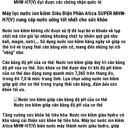
MHW-H7(V) đạt được các chứng nhận quốc tế
Máy lọc nước ion kiềm Siêu Điện Phân Atica SUPER MHW-
H7(V) cung cấp nước uống tốt nhất cho sức khỏe
Nước ion kiềm không chỉ được xử lý để loại bỏ vi khuẩn và tạp
chất mà còn giữ lại những khoáng chất tự nhiên quý giá như
kali, magie, natri,… Sử dụng nước ion kiềm hàng ngày sẽ giúp cơ
thể trở về trạng thái cân bằng vốn có, mang đến những lợi ích
“vàng” như:
Cân bằng độ pH của cơ thể:
Nước ion kiềm giúp duy trì cân bằng
độ pH của cơ thể. Sức khỏe cơ thể được duy trì khi độ pH kiềm
của cơ thể dao động xung quanh mức 7,365 trên thang đo,
trong đó 7,0 là mức trung tính. Lựa chọn uống nước ion kiềm
giúp giữ cho cơ thể trong trạng thái cân bằng,
đảm bảo
sức
khỏe tối ưu.
Nước ion kiềm giúp cân bằng độ pH của cơ thể
Tăng cường sức khỏe hệ tiêu hóa:
Nước ion kiềm giàu hydro có
khả năng cải thiện sức khỏe hệ tiêu hóa. Máy lọc nước ion kiềm
Atica MHW-H7(V) biến nước máy thành nước giàu hydro, giúp