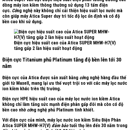
dòng máy ion kiềm thông thường sử dụng
13 tấm điện
cực
.
Cô
ng nghệ này không chỉ cải thiện hiệu suất lọc nước mà
còn giúp máy Atica Super duy trì tốc độ lọc ổn định và có độ
bền cao khi sử dụng.
Điện cực hiệu suất cao của Atica SUPER MHW-H7(V)
tăng gấp 2 lần hiệu suất hoạt động
Điện cực Titanium phủ Platinum tăng độ bền lên tới 30
năm
Điện cực của Atica được sản xuất bằng
cô
ng nghệ hàng đầu thế
giới từ
Maxell
, mang lại ưu thế vượt trội so với các máy lọc nước
ion kiềm khác trên thị trường.
Điện cực HPE hiệu suất cao của máy lọc nước ion kiềm Atica
không chỉ làm tăng sức mạnh điện phân gấp đôi mà còn có độ
bền cao nhờ
cô
ng nghệ phủ
Platinum tinh khiết.
Với điện cực của mình, máy lọc nước ion kiềm Siêu Điện Phân
Atica SUPER MHW-H7(V)
đảm bảo
tuổi thọ lên đến
30 năm
trong