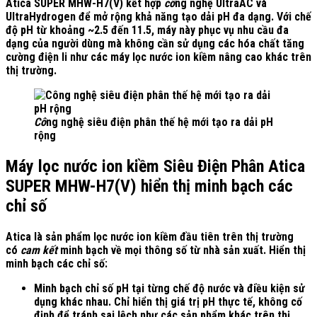
Atica SUPER MHW-H7(V) kết hợp
cô
ng nghệ UltraAC và
UltraHydrogen
để mở rộng khả năng tạo dải pH đa dạng. Với chế
độ pH từ khoảng ~2.5 đến 11.5, máy này phục vụ nhu cầu đa
dạng của người dùng mà không cần sử dụng các hóa chất tăng
cường điện li như các máy lọc nước ion kiềm nâng cao khác trên
thị trường.
Cô
ng nghệ siêu điện phân thế hệ mới tạo ra dải pH
rộng
Máy lọc nước ion kiềm Siêu Điện Phân Atica
SUPER MHW-H7(V) h
iển thị minh bạch các
chỉ số
Atica là sản phẩm lọc nước ion kiềm đầu tiên trên thị trường
có
cam kết
minh bạch về mọi thông số từ nhà sản xuất
. Hiển thị
minh bạch các chỉ số:
Minh bạch chỉ số pH tại từng chế độ nước và điều kiện sử
dụng khác nhau. Chỉ hiển thị giá trị pH thực tế, không cố
định để tránh sai lệch như các sản phẩm khác trên thị