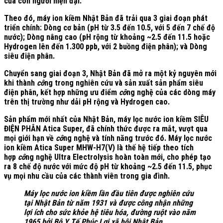
của con người hiện đại.
Theo đó, máy ion kiềm Nhật Bản đã trải qua
3 giai đoạn
phát
triển chính:
Dòng cơ bản
(pH từ 3.5 đến 10.5, với 5 đến 7 chế độ
nước);
Dòng nâng cao
(pH rộng từ khoảng ~2.5 đến 11.5 hoặc
Hydrogen lên đến 1.300 ppb, với 2 buồng điện phân); và
Dòng
siêu điện phân
.
Chuyển sang giai đoạn 3, Nhật Bản đã mở ra một kỷ nguyên mới
khi thành
cô
ng trong nghiên cứu và sản xuất sản phẩm siêu
điện phân, kết hợp những ưu điểm
cô
ng nghệ của các dòng máy
trên thị trường như
dải pH rộng và Hydrogen cao.
Sản phẩm mới nhất của Nhật Bản, máy lọc nước ion kiềm SIÊU
ĐIỆN PHÂN Atica Super, đã chính thức được ra mắt, vượt qua
mọi giới hạn về
cô
ng nghệ và tính năng trước đó. Máy lọc nước
ion kiềm Atica Super MHW-H7(V) là thế hệ tiếp theo tích
hợp
cô
ng nghệ Ultra Electrolysis
hoàn toàn mới, cho phép tạo
ra 8 chế độ nước với mức độ pH từ khoảng ~
2.5 đến 11.5
, phục
vụ mọi nhu cầu của các thành viên trong gia đình.
Máy lọc nước ion kiềm lần đầu tiên được nghiên cứu
tại Nhật Bản từ năm 1931 và được
cô
ng nhận những
lợi ích cho sức khỏe hệ tiêu hóa, đường ruột vào năm
1965 bởi Bộ Y Tế Phúc Lợi xã hội Nhật Bản.