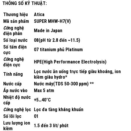
THÔNG SỐ KỸ THUẬT:
Thương hiệu
Atica
Mã sản phẩm
SUPER MHW-H7(V)
Cô
ng nghệ
Made in Japan
điện phân
Số loại nước
08(pH từ 2.8 đến ~11.5)
Số tấm điện
07 titanium phủ Platinum
cực
Cô
ng nghệ
HPE(High Performance Electrolysis)
điện cực
Lọc nước ăn uống trực tiếp giàu khoáng, ion
Tính năng
kiềm giàu hydro*
Nước cấp
Nước máy(TDS 50-300 ppm) **
Áp nước vào
Max 5 atm
Nhiệt độ nước
+5…40°С
cấp
Cô
ng nghệ lọc
Lọc đa tầng kháng khuẩn
Số lõi lọc
01
Lưu lượng ion
1.5 đến 3 lít/ phút
kiềm