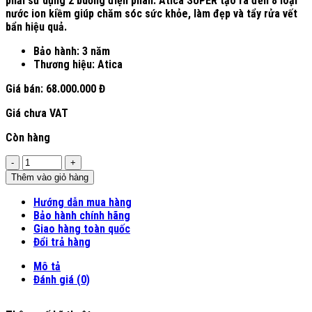
phải sử dụng 2 buồng điện phân. Atica SUPER tạo ra đến
8 loại
nước ion kiềm
giúp chăm sóc sức khỏe, làm đẹp và tẩy rửa vết
bẩn hiệu quả.
Bảo hành: 3 năm
Thương hiệu: Atica
Giá bán:
68.000.000 Đ
Giá chưa VAT
Còn hàng
Số
lượng
Thêm vào giỏ hàng
Hướng dẫn mua hàng
Bảo hành chính hãng
Giao hàng toàn quốc
Đổi trả hàng
Mô tả
Đánh giá (0)