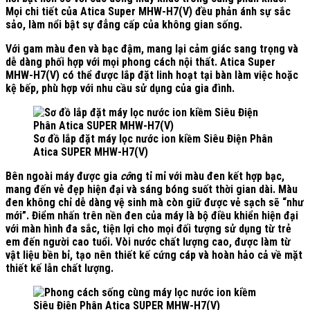
Mọi chi tiết của Atica Super MHW-H7(V) đều phản ánh sự sắc
sảo, làm nổi bật sự đẳng cấp của không gian sống.
Với gam màu đen và bạc đậm, mang lại cảm giác sang trọng và
dễ dàng phối hợp với mọi phong cách nội thất. Atica Super
MHW-H7(V) có thể được lắp đặt linh hoạt tại bàn làm việc hoặc
kệ bếp, phù hợp với nhu cầu sử dụng của gia đình.
Sơ đồ lắp đặt máy lọc nước ion kiềm Siêu Điện Phân
Atica SUPER MHW-H7(V)
Bên ngoài máy được gia
cô
ng tỉ mỉ với màu đen kết hợp bạc,
mang đến vẻ đẹp hiện đại và sáng bóng suốt thời gian dài. Màu
đen không chỉ dễ dàng vệ sinh mà còn giữ được vẻ sạch sẽ “như
mới”. Điểm nhấn trên nền đen của máy là bộ điều khiển hiện đại
với màn hình đa sắc, tiện lợi cho mọi đối tượng sử dụng từ trẻ
em đến người cao tuổi. Vòi nước chất lượng cao, được làm từ
vật liệu bền bỉ, tạo nên thiết kế cứng cáp và hoàn hảo cả về mặt
thiết kế lẫn chất lượng.