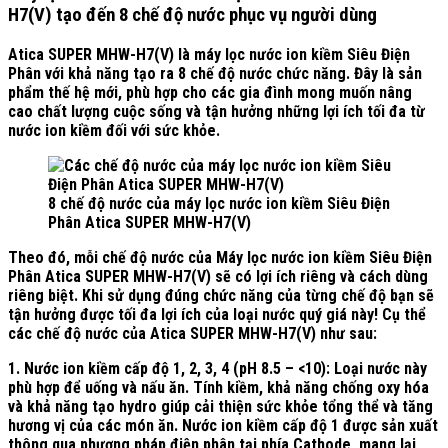
H7(V) tạo đến 8 chế độ nước phục vụ người dùng
Atica SUPER MHW-H7(V) là máy lọc nước ion kiềm Siêu Điện
Phân với khả năng tạo ra
8 chế độ nước
chức năng. Đây là sản
phẩm thế hệ mới, phù hợp cho các gia đình mong muốn nâng
cao chất lượng cuộc sống và tận hưởng những lợi ích tối đa từ
nước ion kiềm đối với sức khỏe.
8 chế độ nước của máy lọc nước ion kiềm Siêu Điện
Phân Atica SUPER MHW-H7(V)
Theo đó, mỗi chế độ nước của Máy lọc nước ion kiềm Siêu Điện
Phân Atica SUPER MHW-H7(V) sẽ có lợi ích riêng và cách dùng
riêng biệt. Khi sử dụng đúng chức năng của từng chế độ bạn sẽ
tận hưởng được tối đa lợi ích của loại nước quý giá này! Cụ thể
các chế độ nước của Atica SUPER MHW-H7(V) như sau:
1. Nước ion kiềm cấp độ 1, 2, 3, 4 (pH 8.5 – <10):
Loại nước này
phù hợp để uống và nấu ăn. Tính kiềm, khả năng chống oxy hóa
và khả năng tạo hydro giúp cải thiện sức khỏe tổng thể và tăng
hương vị của các món ăn. Nước ion kiềm cấp độ 1 được sản xuất
thông qua phương pháp điện phân tại phía Cathode, mang lại