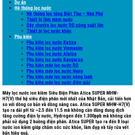
Dự án
Hệ thống lọc nước
Hệ thống lọc tổng Biệt Thự – Nhà Phố
Thiết bị làm mềm nước
Dây chuyền lọc nước RO công suất lớn
Thiết bị lọc nước khác
Phụ kiện
Phụ kiện lọc nước Katisa
Phụ kiện lọc nước Vinmaxim
Phụ kiện lọc nước Alatca
Phụ kiện lọc nước Kangaroo
Phụ kiện máy lọc nước RO
Phụ kiện máy lọc nước Nano
Phụ kiện máy lọc nước nóng lạnh
Phụ kiện máy lọc nước điện giải
Máy lọc nước ion kiềm Siêu Điện Phân Atica SUPER MHW-
H7(V)
thế hệ siêu điện phân mới nhất
của Nhật Bản, cải tiến hơn
so với dòng cơ bản và dòng nâng cao. Atica SUPER MHW-H7(V)
tạo ra dải
pH từ
~2
.5 đến 11.5
mà không cần dùng dung dịch
tăng cường điện ly nước, Hydrogen đến
1.300ppb
mà không cần
phải sử dụng 2 buồng điện phân. Atica SUPER tạo ra đến
8 loại
nước ion kiềm
giúp chăm sóc sức khỏe, làm đẹp và tẩy rửa vết
bẩn hiệu quả.