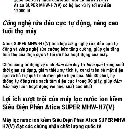
Atica SUPER MHW-H7(V) có bộ lọc xử lý tối ưu đến
12000 lít
Cô
ng nghệ rửa đảo cực tự động, nâng cao
tuổi thọ máy
Atica SUPER MHW-H7(V) tích hợp
cô
ng nghệ rửa đảo cực tự
động và
cô
ng nghệ rửa cưỡng bức tăng cường, giúp gia tăng
tuổi thọ của điện cực và tối ưu hóa hoạt động của máy.
Chức năng tự động vệ sinh
đảm bảo
duy trì
hiệu quả
trong suốt
thời gian sử dụng, giảm thiểu sự tích tụ canxi trên bề mặt điện
cực và hỗ trợ quá trình điện phân hiệu quả. Mỗi
30 phút
, hệ
thống tự động rửa sạch tấm điện cực trong
30 giây
, giúp
đảm
bảo
máy luôn hoạt động với hiệu suất cao nhất.
Lợi ích vượt trội của máy lọc nước ion kiềm
Siêu Điện Phân Atica SUPER MHW-H7(V)
Máy lọc nước ion kiềm Siêu Điện Phân Atica SUPER MHW-
H7(V) đạt các chứng nhận chất lượng quốc tế