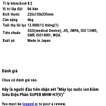
Tỉ lệ kiềm/Acid
8:2
Vị trí lắp đặt
Để bàn
Kích thước
225x130x335mm
Cân nặng
6kg
Tuổi thọ lõi lọc
12.000l/12 tháng(1)
SGS(medical Device), JIS, JWPA, ISO 13485,
Tiêu chuẩn
GMP, ISO14001, WQA.
Xuất xứ
Made in Japan
Đánh giá
Chưa có đánh giá nào.
Hãy là người đầu tiên nhận xét “Máy lọc nước ion kiềm
Siêu Điện Phân SUPER MHW-H7(V)”
You must be
logged in
to post a review.