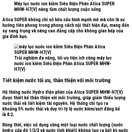
Máy lọc nước ion kiềm Siêu Điện Phân Atica SUPER
MHW-H7(V) nâng tầm chất lượng cuộc sống
Atica SUPER không chỉ sở hữu cấu hình mạnh mẽ mà còn là xu
hướng tiên phong trong phong cách nội thất hiện đại, mang đến
sự sang trọng và nâng cao đẳng cấp cho không gian bếp của
gia đình bạn.
Trải nghiệm đa năng, tối ưu tiện ích cùng máy lọc
nước ion kiềm Siêu Điện Phân Atica SUPER MHW-
H7(V)
Tiết kiệm nước tối ưu, thân thiện với môi trường
Hệ thống nước Hydro điện phân của Atica SUPER MHW-H7(V)
được thiết kế thân thiện với môi trường, giúp giảm thiểu lượng
nước thải và tiết kiệm tài nguyên. Hệ thống chỉ tạo ra
khoảng
5% nước thải
và duy trì tỷ lệ nước kiềm/axit đáng kể
là
8:2.
Đồng thời, việc sử dụng cùng một loại nước chất lượng (nước
hydro cấp độ 1/2/3 và nước tinh khiết) không tạo ra bất kỳ nước