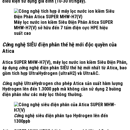
điều kiện sử dụng gia đình (10-30 lít/ngày).
Máy lọc nước ion kiềm Siêu Điện Phân Atica SUPER
MHW-H7(V) sở hữu đến 7 tấm điện cực HPE hiệu
suất cao
Cô
ng nghệ SIÊU điện phân thế hệ mới độc quyền của
Atica
Atica SUPER MHW-H7(V), máy lọc nước ion kiềm Siêu Điện Phân,
áp dụng
cô
ng nghệ điện phân SIÊU thế hệ mới nhất từ Atica, bao
gồm tích hợp UltraHydrogen (ultraH2) và UltraAC.
Cô
ng nghệ UltraHydrogen cho phép Atica sản xuất hàm lượng
Hydrogen lên đến
1.3000 ppb
mà
không cần sử dụng 2 buồng
điện phân
như các máy lọc thông thường.
Cô
ng nghệ siêu điện phân tạo Hydrogen lên đến
1300ppb