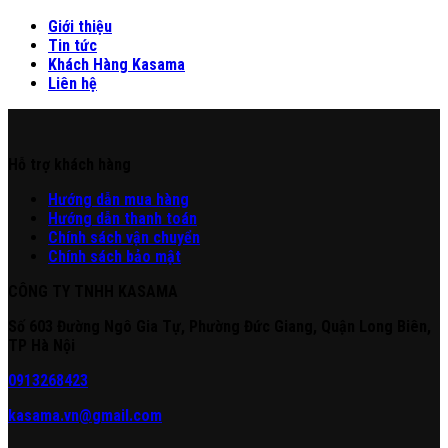
Giới thiệu
Tin tức
Khách Hàng Kasama
Liên hệ
Hỗ trợ khách hàng
Hư
ớng
d
ẫn
mua hàng
Hướng dẫn thanh toán
Chính sách vận chuyển
Chính sách bảo mật
CÔNG TY TNHH KASAMA
Số 603 Đường Ngô Gia Tự, Phường Đức Giang, Quận Long Biên,
TP Hà Nội
0913268423
kasama.vn@gmail.com