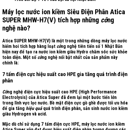
Máy lọc nước ion kiềm Siêu Điện Phân Atica
SUPER MHW-H7(V) tích hợp những
cô
ng
nghệ nào?
Atica SUPER MHW-H7(V) là một trong những dòng máy lọc nước
hiếm hoi tích hợp hàng loạt
cô
ng nghệ tiên tiến số 1 Nhật Bản
hiện nay để tạo ra nước ion kiềm giàu Hydro chăm sóc sức khỏe
toàn diện. Một số
cô
ng nghệ nổi bật nhất của sản phẩm này
chính là:
7 tấm điện cực hiệu suất cao HPE gia tăng quá trình điện
phân
Cô
ng nghệ điện cực hiệu suất cao HPE (High Performance
Electrolysis) của Atica Super đã đem lại một bước tiến lớn
trong lĩnh vực lọc nước. Bề mặt điện cực gồ ghề được tối ưu hóa
để gia tăng
hiệu quả
quá trình điện phân, sản sinh nước ion kiềm
giàu Hydrogen và acid.
Mặc dù chỉ sử dụng 7 tấm điện cực HPE, máy lọc nước ion kiềm
Atica Super vẫn đạt được hiệu suất điện phân tương đương các