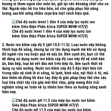
hương vị thơm ngon cho món ăn, giữ lại các khoáng chất cho cơ
thể. Ngoài việc hỗ trợ tiêu hóa, nó còn giúp phục hồi năng
lượng
sau
khi uống nhiều
rượu
bia một cách hiệu quả.
Chế độ nước level 1 đến 4 của máy lọc nước ion
kiềm Siêu Điện Phân Atica SUPER MHW-H7(V)
2. Nước ion kiềm cấp độ 5 (pH 10.5-11.5):
Loại nước này không
thích hợp để uống, nhưng lại có tác dụng mạnh mẽ khi sử dụng
để ngâm rửa rau hoặc quả và nấu ăn. Bên cạnh đó, bạn có thể
dễ dàng sử dụng nước ion kiềm cấp độ cao này để vệ sinh bàn
ăn, bàn bếp, loại bỏ vết dầu mỡ trên bếp từ, làm sạch thớt và
dụng cụ nấu nướng. Nước ion kiềm cấp độ 5 đặc biệt hữu ích
trong việc vệ sinh lò vi sóng, tủ lạnh, bình sữa, nội thất ô tô, mũ
bảo hiểm và đồng hồ đeo tay. Đây là giải
pháp
thay thế cho các
loại hóa chất tẩy rửa gây mùi khó chịu, giúp mang đến trải
nghiệm sống an toàn và tự nhiên hơn theo xu hướng sống xanh
hiện nay.
Chế độ nước pH 11.5 của máy lọc nước ion kiềm