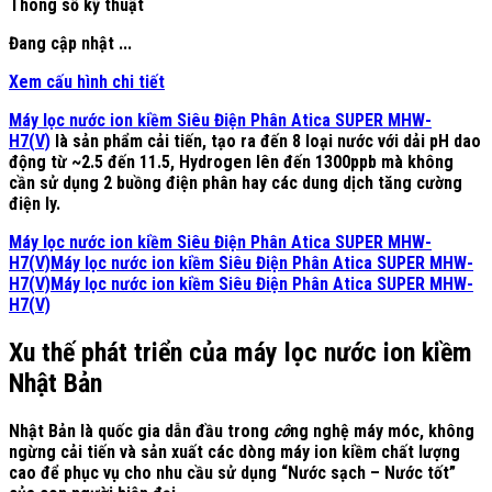
Thông số kỹ thuật
Đang cập nhật ...
Xem cấu hình chi tiết
Máy lọc nước ion kiềm Siêu Điện Phân Atica SUPER MHW-
H7(V)
là sản phẩm cải tiến, tạo ra đến
8 loại nước
với dải pH dao
động từ ~2.5 đến 11.5,
Hydrogen lên đến 1300ppb
mà không
cần sử dụng 2 buồng điện phân hay các dung dịch tăng cường
điện ly.
Máy lọc nước ion kiềm Siêu Điện Phân Atica SUPER MHW-
H7(V)Máy lọc nước ion kiềm Siêu Điện Phân Atica SUPER MHW-
H7(V)Máy lọc nước ion kiềm Siêu Điện Phân Atica SUPER MHW-
H7(V)
Xu thế phát triển của máy lọc nước ion kiềm
Nhật Bản
Nhật Bản là quốc gia dẫn đầu trong
cô
ng nghệ máy móc, không
ngừng cải tiến và sản xuất các dòng máy ion kiềm chất lượng
cao để phục vụ cho nhu cầu sử dụng “Nước sạch – Nước tốt”