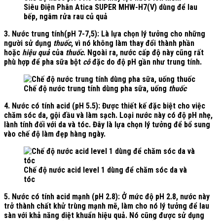
Siêu Điện Phân Atica SUPER MHW-H7(V) dùng để lau
bếp, ngâm rửa rau củ quả
3. Nước trung tính(pH 7-7,5):
Là lựa chọn lý tưởng cho những
người sử dụng
thuốc
, vì nó không làm thay đổi thành phần
hoặc
hiệu quả
của
thuốc
. Ngoài ra, nước cấp độ này cũng rất
phù hợp để pha sữa bột
cô
đặc do độ pH gần như trung tính.
Chế độ nước trung tính dùng pha sữa, uống
thuốc
4. Nước có tính acid (pH 5.5):
Được thiết kế đặc biệt cho việc
chăm sóc da, gội đầu và làm sạch. Loại nước này có độ pH nhẹ,
lành tính đối với da và tóc. Đây là lựa chọn lý tưởng để bổ sung
vào chế độ làm đẹp hàng ngày.
Chế độ nước acid level 1 dùng để chăm sóc da và
tóc
5. Nước có tính acid mạnh (pH 2.8):
Ở mức độ pH 2.8, nước này
trở thành chất khử trùng mạnh mẽ, làm cho nó lý tưởng để lau
sàn với khả năng diệt khuẩn hiệu quả. Nó cũng được sử dụng