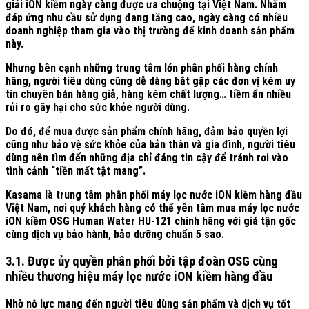
giải iON kiềm ngày càng được ưa chuộng tại Việt Nam. Nhằm
đáp ứng nhu cầu sử dụng đang tăng cao, ngày càng có nhiều
doanh nghiệp tham gia vào thị trường để kinh doanh sản phẩm
này.
Nhưng bên cạnh những trung tâm lớn phân phối hàng chính
hãng, người tiêu dùng cũng dễ dàng bắt gặp các đơn vị kém uy
tín chuyên bán hàng giả, hàng kém chất lượng… tiềm ẩn nhiều
rủi ro gây hại cho sức khỏe người dùng.
Do đó, để mua được sản phẩm chính hãng, đảm bảo quyền lợi
cũng như bảo vệ sức khỏe của bản thân và gia đình, người tiêu
dùng nên tìm đến những địa chỉ đáng tin cậy để tránh rơi vào
tình cảnh “tiền mất tật mang”.
Kasama là trung tâm phân phối máy lọc nước iON kiềm hàng đầu
Việt Nam, nơi quý khách hàng có thể yên tâm mua máy lọc nước
iON kiềm OSG Human Water HU-121 chính hãng với giá tận gốc
cùng dịch vụ bảo hành, bảo dưỡng chuẩn 5 sao.
3.1. Được ủy quyền phân phối bởi tập đoàn OSG cùng
nhiều thương hiệu máy lọc nước iON kiềm hàng đầu
Nhờ nỗ lực mang đến người tiêu dùng sản phẩm và dịch vụ tốt