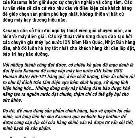
của Kasama luôn giữ được sự chuyên nghiệp và công tâm. Các
tư vấn viên sẽ căn cứ vào nhu cầu và điều kiện của khách hàng
để giúp chọn sản phẩm phù hợp nhất, không thiên vị bất cứ
dòng máy hay thương hiệu nào.
Kasama còn sở hữu đội ngũ kỹ thuật viên giỏi chuyên môn, am
hiểu về máy điện giải. Các kỹ thuật viên từng được đào tạo bởi
các chuyên gia máy lọc nước iON kiềm Hàn Quốc, Nhật Bản hàng
đầu, nhờ đó luôn hỗ trợ tốt nhất cho khách hàng khi cần lắp đặt,
bảo trì hay bảo dưỡng.
Với những thành công đạt được, có nhiều kẻ gian đã mạo danh là
đại lý của Kasama để cung cấp máy lọc nước iON kiềm OSG
Human Water HU-121 hàng giả, kém chất lượng, tiềm ẩn nhiều rủi
ro như bị đánh tráo tấm điện cực kém chất lượng, sử dụng linh
kiện hỏng hóc… Những dòng máy này không đảm bảo được khả
năng tạo ra nguồn nước đạt chuẩn, thậm chí có thể gây hại cho
sức khỏe.
Do đó, để mua đúng sản phẩm chính hãng, bảo vệ quyền lợi của
mình, vui lòng liên hệ cho Kasama qua website hay hotline để
được cung cấp địa chỉ cửa hàng chính xác và được tư vấn chi tiết,
minh bạch về sản phẩm.