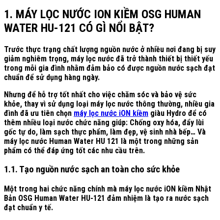
1. MÁY LỌC NƯỚC ION KIỀM OSG HUMAN
WATER HU-121 CÓ GÌ NỔI BẬT?
Trước thực trạng chất lượng nguồn nước ở nhiều nơi đang bị suy
giảm nghiêm trọng, máy lọc nước đã trở thành thiết bị thiết yếu
trong mỗi gia đình nhằm đảm bảo có được nguồn nước sạch đạt
chuẩn để sử dụng hàng ngày.
Nhưng để hỗ trợ tốt nhất cho việc chăm sóc và bảo vệ sức
khỏe, thay vì sử dụng loại máy lọc nước thông thường, nhiều gia
đình đã ưu tiên chọn
máy lọc nước iON kiềm
giàu Hydro để có
thêm nhiều loại nước chức năng giúp: Chống oxy hóa, đẩy lùi
gốc tự do, làm sạch thực phẩm, làm đẹp, vệ sinh nhà bếp… Và
máy lọc nước Human Water HU 121 là một trong những sản
phẩm có thể đáp ứng tốt các nhu cầu trên.
1.1. Tạo nguồn nước sạch an toàn cho sức khỏe
Một trong hai chức năng chính mà máy lọc nước iON kiềm Nhật
Bản OSG Human Water HU-121 đảm nhiệm là tạo ra nước sạch
đạt chuẩn y tế.