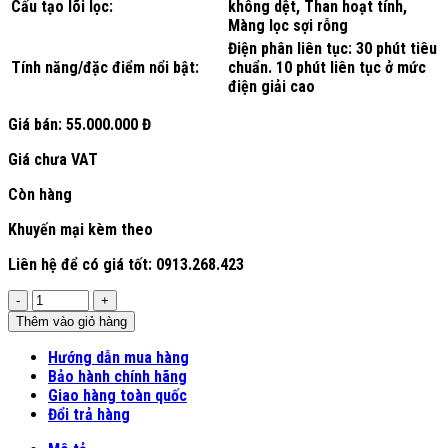
Cấu tạo lõi lọc:
không dệt, Than hoạt tính,
Màng lọc sợi rỗng
Điện phân liên tục: 30 phút tiêu
Tính năng/đặc điểm nổi bật:
chuẩn. 10 phút liên tục ở mức
điện giải cao
Giá bán:
55.000.000 Đ
Giá chưa VAT
Còn hàng
Khuyến mại kèm theo
Liên hệ để có giá tốt: 0913.268.423
Số
lượng
Thêm vào giỏ hàng
Hướng dẫn mua hàng
Bảo hành chính hãng
Giao hàng toàn quốc
Đổi trả hàng