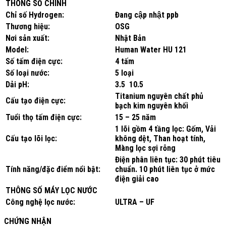
THÔNG SỐ CHÍNH
Chỉ số Hydrogen:
Đang cập nhật ppb
Thương hiệu:
OSG
Nơi sản xuất:
Nhật Bản
Model:
Human Water HU 121
Số tấm điện cực:
4 tấm
Số loại nước:
5 loại
Dải pH:
3.5 10.5
Titanium nguyên chất phủ
Cấu tạo điện cực:
bạch kim nguyên khối
Tuổi thọ tấm điện cực:
15 – 25 năm
1 lõi gồm 4 tầng lọc: Gốm, Vải
Cấu tạo lõi lọc:
không dệt, Than hoạt tính,
Màng lọc sợi rỗng
Điện phân liên tục: 30 phút tiêu
Tính năng/đặc điểm nổi bật:
chuẩn. 10 phút liên tục ở mức
điện giải cao
THÔNG SỐ MÁY LỌC NƯỚC
Công nghệ lọc nước:
ULTRA – UF
CHỨNG NHẬN