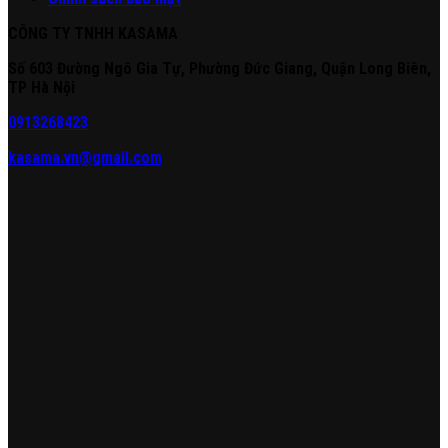
CÔNG TY TNHH KASAMA
Số 603 Đường Ngô Gia Tự, Phường Đức Giang, Quận Long Biên,
TP Hà Nội
0913268423
kasama.vn@gmail.com