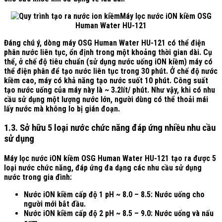
Máy lọc nước iON kiềm OSG
Human Water HU-121
Đáng chú ý, dòng máy OSG Human Water HU-121 có thể điện
phân nước liên tục, ổn định trong một khoảng thời gian dài. Cụ
thể, ở chế độ tiêu chuẩn (sử dụng nước uống iON kiềm) máy có
thể điện phân để tạo nước liên tục trong 30 phút. Ở chế độ nước
kiềm cao, máy có khả năng tạo nước suốt 10 phút. Công suất
tạo nước uống của máy này là ~ 3.2lít/ phút. Như vậy, khi có nhu
cầu sử dụng một lượng nước lớn, người dùng có thể thoải mái
lấy nước mà không lo bị gián đoạn.
1.3. Sở hữu 5 loại nước chức năng đáp ứng nhiều nhu cầu
sử dụng
Máy lọc nước iON kiềm OSG Human Water HU-121 tạo ra được 5
loại nước chức năng, đáp ứng đa dạng các nhu cầu sử dụng
nước trong gia đình:
Nước iON kiềm cấp độ 1 pH ~ 8.0 – 8.5: Nước uống cho
người mới bắt đầu.
Nước iON kiềm cấp độ 2 pH ~ 8.5 – 9.0: Nước uống và nấu