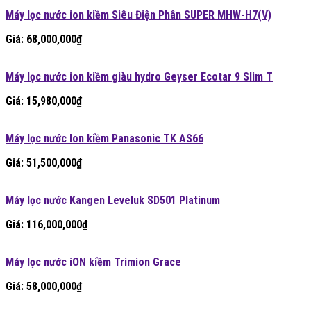
Máy lọc nước ion kiềm Siêu Điện Phân SUPER MHW-H7(V)
Giá:
68,000,000
₫
Máy lọc nước ion kiềm giàu hydro Geyser Ecotar 9 Slim T
Giá:
15,980,000
₫
Máy lọc nước Ion kiềm Panasonic TK AS66
Giá:
51,500,000
₫
Máy lọc nước Kangen Leveluk SD501 Platinum
Giá:
116,000,000
₫
Máy lọc nước iON kiềm Trimion Grace
Giá:
58,000,000
₫