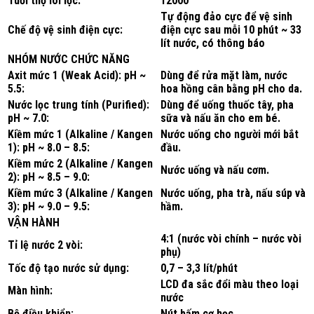
Tuổi thọ lõi lọc:
12000
Tự động đảo cực để vệ sinh
Chế độ vệ sinh điện cực:
điện cực sau mỗi 10 phút ~ 33
lít nước, có thông báo
NHÓM NƯỚC CHỨC NĂNG
Axit mức 1 (Weak Acid): pH ~
Dùng để rửa mặt làm, nước
5.5:
hoa hồng cân bằng pH cho da.
Nước lọc trung tính (Purified):
Dùng để uống thuốc tây, pha
pH ~ 7.0:
sữa và nấu ăn cho em bé.
Kiềm mức 1 (Alkaline / Kangen
Nước uống cho người mới bắt
1): pH ~ 8.0 – 8.5:
đầu.
Kiềm mức 2 (Alkaline / Kangen
Nước uống và nấu cơm.
2): pH ~ 8.5 – 9.0:
Kiềm mức 3 (Alkaline / Kangen
Nước uống, pha trà, nấu súp và
3): pH ~ 9.0 – 9.5:
hầm.
VẬN HÀNH
4:1 (nước vòi chính – nước vòi
Tỉ lệ nước 2 vòi:
phụ)
Tốc độ tạo nước sử dụng:
0,7 – 3,3 lít/phút
LCD đa sắc đổi màu theo loại
Màn hình:
nước
Bộ điều khiển:
Nút bấm cơ học