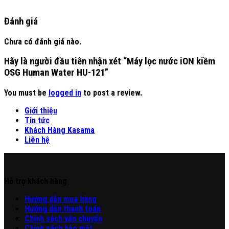
Đánh giá
Chưa có đánh giá nào.
Hãy là người đầu tiên nhận xét “Máy lọc nước iON kiềm
OSG Human Water HU-121”
You must be
logged in
to post a review.
Giới thiệu
Tin tức
Khách Hàng Kasama
Liên hệ
Hỗ trợ khách hàng
Hư
ớng
d
ẫn
mua hàng
Hướng dẫn thanh toán
Chính sách vận chuyển
Chính sách bảo mật