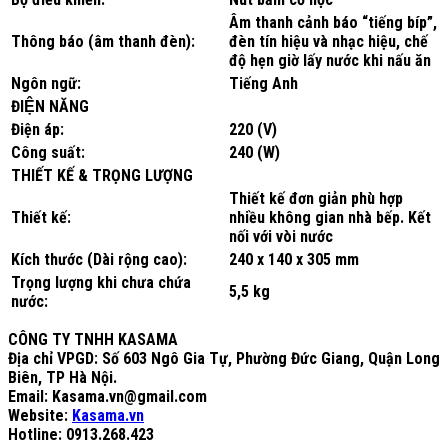
Âm thanh cảnh báo “tiếng bíp”,
Thông báo (âm thanh đèn):
đèn tín hiệu và nhạc hiệu, chế
độ hẹn giờ lấy nước khi nấu ăn
Ngôn ngữ:
Tiếng Anh
ĐIỆN NĂNG
Điện áp:
220 (V)
Công suất:
240 (W)
THIẾT KẾ & TRỌNG LƯỢNG
Thiết kế đơn giản phù hợp
Thiết kế:
nhiều không gian nhà bếp. Kết
nối với vòi nước
Kích thước (Dài rộng cao):
240 x 140 x 305 mm
Trọng lượng khi chưa chứa
5,5 kg
nước:
CÔNG TY TNHH KASAMA
Địa chỉ VPGD: Số 603 Ngô Gia Tự, Phường Đức Giang, Quận Long
Biên, TP Hà Nội.
Email: Kasama.vn@gmail.com
Website:
Kasama.vn
Hotline: 0913.268.423