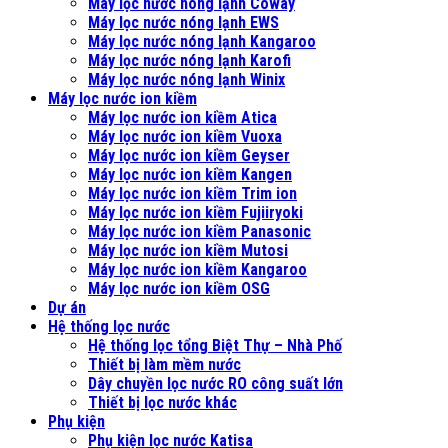
Máy lọc nước nóng lạnh Coway
Máy lọc nước nóng lạnh EWS
Máy lọc nước nóng lạnh Kangaroo
Máy lọc nước nóng lạnh Karofi
Máy lọc nước nóng lạnh Winix
Máy lọc nước ion kiềm
Máy lọc nước ion kiềm Atica
Máy lọc nước ion kiềm Vuoxa
Máy lọc nước ion kiềm Geyser
Máy lọc nước ion kiềm Kangen
Máy lọc nước ion kiềm Trim ion
Máy lọc nước ion kiềm Fujiiryoki
Máy lọc nước ion kiềm Panasonic
Máy lọc nước ion kiềm Mutosi
Máy lọc nước ion kiềm Kangaroo
Máy lọc nước ion kiềm OSG
Dự án
Hệ thống lọc nước
Hệ thống lọc tổng Biệt Thự – Nhà Phố
Thiết bị làm mềm nước
Dây chuyền lọc nước RO công suất lớn
Thiết bị lọc nước khác
Phụ kiện
Phụ kiện lọc nước Katisa