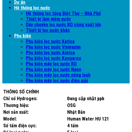
Dự án
Hệ thống lọc nước
Hệ thống lọc tổng Biệt Thự – Nhà Phố
Thiết bị làm mềm nước
Dây chuyền lọc nước RO công suất lớn
Thiết bị lọc nước khác
Phụ kiện
Phụ kiện lọc nước Katisa
Phụ kiện lọc nước Vinmaxim
Phụ kiện lọc nước Alatca
Phụ kiện lọc nước Kangaroo
Phụ kiện máy lọc nước RO
Phụ kiện máy lọc nước Nano
Phụ kiện máy lọc nước nóng lạnh
Phụ kiện máy lọc nước điện giải
THÔNG SỐ CHÍNH
Chỉ số Hydrogen:
Đang cập nhật ppb
Thương hiệu:
OSG
Nơi sản xuất:
Nhật Bản
Model:
Human Water HU 121
Số tấm điện cực:
4 tấm