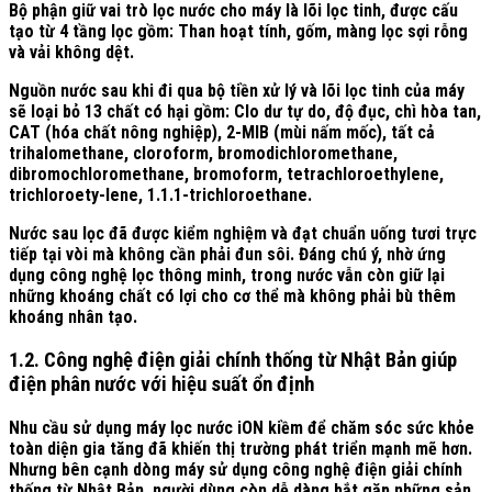
Bộ phận giữ vai trò lọc nước cho máy là lõi lọc tinh, được cấu
tạo từ 4 tầng lọc gồm: Than hoạt tính, gốm, màng lọc sợi rỗng
và vải không dệt.
Nguồn nước sau khi đi qua bộ tiền xử lý và lõi lọc tinh của máy
sẽ loại bỏ 13 chất có hại gồm: Clo dư tự do, độ đục, chì hòa tan,
CAT (hóa chất nông nghiệp), 2-MIB (mùi nấm mốc), tất cả
trihalomethane, cloroform, bromodichloromethane,
dibromochloromethane, bromoform, tetrachloroethylene,
trichloroety-lene, 1.1.1-trichloroethane.
Nước sau lọc đã được kiểm nghiệm và đạt chuẩn uống tươi trực
tiếp tại vòi mà không cần phải đun sôi. Đáng chú ý, nhờ ứng
dụng công nghệ lọc thông minh, trong nước vẫn còn giữ lại
những khoáng chất có lợi cho cơ thể mà không phải bù thêm
khoáng nhân tạo.
1.2. Công nghệ điện giải chính thống từ Nhật Bản giúp
điện phân nước với hiệu suất ổn định
Nhu cầu sử dụng máy lọc nước iON kiềm để chăm sóc sức khỏe
toàn diện gia tăng đã khiến thị trường phát triển mạnh mẽ hơn.
Nhưng bên cạnh dòng máy sử dụng công nghệ điện giải chính
thống từ Nhật Bản, người dùng còn dễ dàng bắt gặp những sản