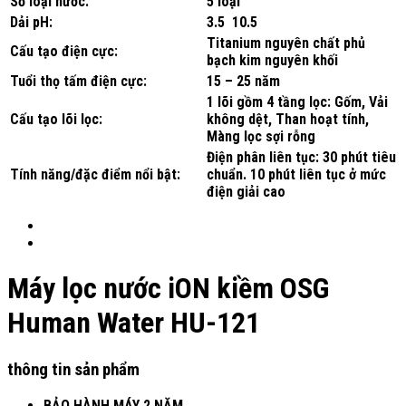
Số loại nước:
5 loại
Dải pH:
3.5 10.5
Titanium nguyên chất phủ
Cấu tạo điện cực:
bạch kim nguyên khối
Tuổi thọ tấm điện cực:
15 – 25 năm
1 lõi gồm 4 tầng lọc: Gốm, Vải
Cấu tạo lõi lọc:
không dệt, Than hoạt tính,
Màng lọc sợi rỗng
Điện phân liên tục: 30 phút tiêu
Tính năng/đặc điểm nổi bật:
chuẩn. 10 phút liên tục ở mức
điện giải cao
Máy lọc nước iON kiềm OSG
Human Water HU-121
thông tin sản phẩm
BẢO HÀNH MÁY 2 NĂM