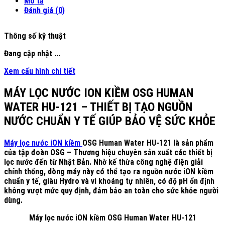
Mô tả
Đánh giá (0)
Thông số kỹ thuật
Đang cập nhật ...
Xem cấu hình chi tiết
MÁY LỌC NƯỚC ION KIỀM OSG HUMAN
WATER HU-121 – THIẾT BỊ TẠO NGUỒN
NƯỚC CHUẨN Y TẾ GIÚP BẢO VỆ SỨC KHỎE
Máy lọc nước iON kiềm
OSG Human Water HU-121 là sản phẩm
của tập đoàn OSG – Thương hiệu chuyên sản xuất các thiết bị
lọc nước đến từ Nhật Bản. Nhờ kế thừa công nghệ điện giải
chính thống, dòng máy này có thể tạo ra nguồn nước iON kiềm
chuẩn y tế, giàu Hydro và vi khoáng tự nhiên, có độ pH ổn định
không vượt mức quy định, đảm bảo an toàn cho sức khỏe người
dùng.
Máy lọc nước iON kiềm OSG Human Water HU-121