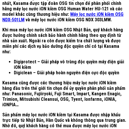
nhất, Kasama được tập đoàn OSG tin chọn để phân phối chính
hãng máy lọc nước iON kiềm OSG Human Water HU-121 và các
model khác cùng thương hiệu như:
Máy lọc nước iON kiềm OSG
NDX-501LM
và máy lọc nước iON kiềm OSG NDX 303LMW.
Khi mua máy lọc nước iON kiềm OSG Nhật Bản, quý khách hàng
được hưởng chính sách bảo hành chính hãng theo quy định từ
nhà sản xuất. Ngoài ra còn được kiểm tra chất lượng và được
miễn phí các dịch vụ bảo dưỡng độc quyền chỉ có tại Kasama
như:
Digiprotect – Giải pháp vô trùng độc quyền máy điện giải
iON kiềm
Digiclean – Giải pháp hoàn nguyên điện cực độc quyền
Kasama cũng được các thương hiệu máy lọc nước iON kiềm
hàng đầu trên thế giới tin chọn để ủy quyền phân phối sản phẩm
như: Panasonic, Fujiiryoki, Fuji Smart, Impart, Kangen Enagic,
Trimion, Mitsubishi Cleansui, OSG, Tyent, Ionfarms, iONIA,
iONPIA…
Sản phẩm máy lọc nước iON kiềm tại Kasama được nhập khẩu
trực tiếp từ Nhật Bản, Hàn Quốc và không thông qua trung gian.
Nhờ đó, quý khách hàng có thể mua được máy lọc nước iON