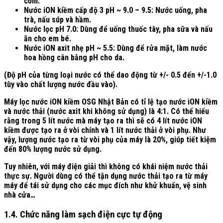
cơm.
Nước iON kiềm cấp độ 3 pH ~ 9.0 – 9.5: Nước uống, pha
trà, nấu súp và hầm.
Nước lọc pH 7.0: Dùng để uống thuốc tây, pha sữa và nấu
ăn cho em bé.
Nước iON axit nhẹ pH ~ 5.5: Dùng để rửa mặt, làm nước
hoa hồng cân bằng pH cho da.
(Độ pH của từng loại nước có thể dao động từ +/- 0.5 đến +/-1.0
tùy vào chất lượng nước đầu vào).
Máy lọc nước iON kiềm OSG Nhật Bản có tỉ lệ tạo nước iON kiềm
và nước thải (nước axit khi không sử dụng) là 4:1. Có thể hiểu
rằng trong 5 lít nước mà máy tạo ra thì sẽ có 4 lít nước iON
kiềm được tạo ra ở vòi chính và 1 lít nước thải ở vòi phụ. Như
vậy, lượng nước tạo ra từ vòi phụ của máy là 20%, giúp tiết kiệm
đến 80% lượng nước sử dụng.
Tuy nhiên, với máy điện giải thì không có khái niệm nước thải
thực sự. Người dùng có thể tận dụng nước thải tạo ra từ máy
máy để tái sử dụng cho các mục đích như khử khuẩn, vệ sinh
nhà cửa…
1.4. Chức năng làm sạch điện cực tự động