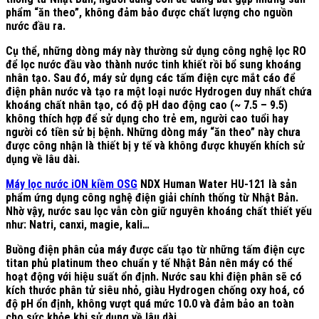
phẩm “ăn theo”, không đảm bảo được chất lượng cho nguồn
nước đầu ra.
Cụ thể, những dòng máy này thường sử dụng công nghệ lọc RO
để lọc nước đầu vào thành nước tinh khiết rồi bổ sung khoáng
nhân tạo. Sau đó, máy sử dụng các tấm điện cực mắt cáo để
điện phân nước và tạo ra một loại nước Hydrogen duy nhất chứa
khoáng chất nhân tạo, có độ pH dao động cao (~ 7.5 – 9.5)
không thích hợp để sử dụng cho trẻ em, người cao tuổi hay
người có tiền sử bị bệnh. Những dòng máy “ăn theo” này chưa
được công nhận là thiết bị y tế và không được khuyến khích sử
dụng về lâu dài.
Máy lọc nước iON kiềm OSG
NDX Human Water HU-121 là sản
phẩm ứng dụng công nghệ điện giải chính thống từ Nhật Bản.
Nhờ vậy, nước sau lọc vẫn còn giữ nguyên khoáng chất thiết yếu
như: Natri, canxi, magie, kali…
Buồng điện phân của máy được cấu tạo từ những tấm điện cực
titan phủ platinum theo chuẩn y tế Nhật Bản nên máy có thể
hoạt động với hiệu suất ổn định. Nước sau khi điện phân sẽ có
kích thước phân tử siêu nhỏ, giàu Hydrogen chống oxy hoá, có
độ pH ổn định, không vượt quá mức 10.0 và đảm bảo an toàn
cho sức khỏe khi sử dụng về lâu dài.