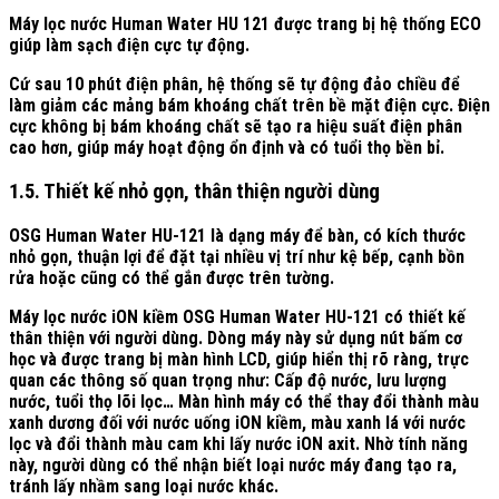
Máy lọc nước Human Water HU 121 được trang bị hệ thống ECO
giúp làm sạch điện cực tự động.
Cứ sau 10 phút điện phân, hệ thống sẽ tự động đảo chiều để
làm giảm các mảng bám khoáng chất trên bề mặt điện cực. Điện
cực không bị bám khoáng chất sẽ tạo ra hiệu suất điện phân
cao hơn, giúp máy hoạt động ổn định và có tuổi thọ bền bỉ.
1.5. Thiết kế nhỏ gọn, thân thiện người dùng
OSG Human Water HU-121 là dạng máy để bàn, có kích thước
nhỏ gọn, thuận lợi để đặt tại nhiều vị trí như kệ bếp, cạnh bồn
rửa hoặc cũng có thể gắn được trên tường.
Máy lọc nước iON kiềm OSG Human Water HU-121 có thiết kế
thân thiện với người dùng. Dòng máy này sử dụng nút bấm cơ
học và được trang bị màn hình LCD, giúp hiển thị rõ ràng, trực
quan các thông số quan trọng như: Cấp độ nước, lưu lượng
nước, tuổi thọ lõi lọc… Màn hình máy có thể thay đổi thành màu
xanh dương đối với nước uống iON kiềm, màu xanh lá với nước
lọc và đổi thành màu cam khi lấy nước iON axit. Nhờ tính năng
này, người dùng có thể nhận biết loại nước máy đang tạo ra,
tránh lấy nhầm sang loại nước khác.