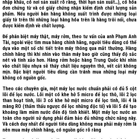
nhập khẩu, có nơi sản xuất rõ ràng, thời hạn sản xuất…), có hóa
đơn chứng từ và có giấy chứng nhận kiểm định chất lượng sản
phẩm. Nếu người bán hàng không xuất trình được những loại
giấy tờ trên thì những loại hàng hóa trên là hàng trôi nổi, chưa
được kiểm định về chất lượng.
Để phân biệt máy thật, máy rởm, theo tư vấn của anh Phạm Anh
Tài, ngoài việc tìm mua hàng chính hãng, người tiêu dùng có thể
dựa vào một số chi tiết trên máy thông qua mắt thường. Hàng
chính hãng thì khi nhìn vào thân máy bao giờ cũng thấy độ sắc
nét và tinh xảo hơn. Hàng rởm hoặc hàng Trung Quốc khi nhìn
vào chất liệu nhựa sẽ thấy chất liệu nguyên thô, vết cắt không
mịn. Đặc biệt người tiêu dùng cần tránh mua những loại máy
không có nguồn gốc.
Theo các chuyên gia, một máy lọc nước chuẩn phải có đủ 5 cột
lõi để lọc nước. Lõi một có khe hở 5 micro để lọc thô, lõi 2 lọc
than hoạt tính, lõi 3 có khe hở một micro để lọc tinh, lõi 4 là
màng RO (thẩm thấu ngược để lọc những độc tố) và lõi 5 để tạo
khoáng làm mềm nước đến độ tinh khiết. Một máy lọc nước an
toàn cho người sử dụng phải đảm bảo đủ những chức năng này.
Và cách duy nhất để người tiêu dùng không mua phải máy rởm là
nên mua máy chính hãng, có nguồn gốc rõ ràng