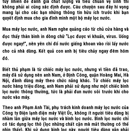
tuy nhiên để đánh giá chất lượng và tiêu chuẩn vệ sinh thì
không phải ai cũng xác định được. Câu chuyện sau đây hi vọng
mang lại cho các bạn những thông tin hữu ích trước khi bạn
quyết định mua cho gia đình mình một bộ máy lọc nước.
Mua máy lọc nước, anh Nam nghe quảng cáo từ chủ cửa hàng và
đọc thấy thân bình in dòng chữ “Lọc được vi khuẩn, virus. Uống
được ngay!”, nên yên chí đổ nước giếng khoan vào rồi lấy nước
cho cả nhà dùng. Kết quả con anh bị tiêu chảy ngay đêm hôm
đó.
Biết thủ phạm là từ chiếc máy lọc nước, nhưng vì tiền đã trao,
máy đã sử dụng nên anh Nam, ở Định Công, quận Hoàng Mai, Hà
Nội, đành dùng máy theo chức năng khác. Từ chiếc máy lọc
nước hàng triệu đồng, anh Nam phải sử dụng như một chiếc bình
lọc nước thông thường, tức là phải đun nước sôi trước khi cho
nước vào máy.
Theo anh Phạm Anh Tài, phụ trách kinh doanh máy lọc nước của
Công ty Điện lạnh điện máy Việt Úc, không ít người tiêu dùng bị
nhầm lẫn giữa máy lọc nước và bình lọc nước. Bình lọc nước chỉ
có tác dụng lọc thô (lọc những chất cặn mà mắt thường có thể
nhìn thấy). Khi sử dụng bình lọc này, người tiêu dùng vẫn phải