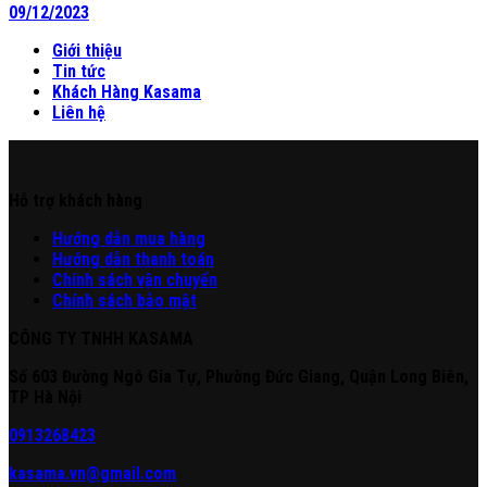
09/12/2023
Giới thiệu
Tin tức
Khách Hàng Kasama
Liên hệ
Hỗ trợ khách hàng
Hư
ớng
d
ẫn
mua hàng
Hướng dẫn thanh toán
Chính sách vận chuyển
Chính sách bảo mật
CÔNG TY TNHH KASAMA
Số 603 Đường Ngô Gia Tự, Phường Đức Giang, Quận Long Biên,
TP Hà Nội
0913268423
kasama.vn@gmail.com