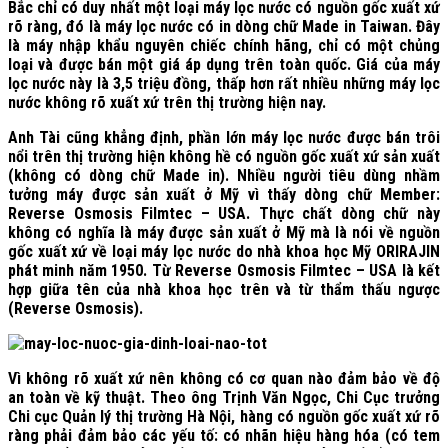
Bắc chỉ có duy nhất một loại máy lọc nước có nguồn gốc xuất xứ
rõ ràng, đó là máy lọc nước có in dòng chữ Made in Taiwan. Đây
là máy nhập khẩu nguyên chiếc chính hãng, chỉ có một chủng
loại và được bán một giá áp dụng trên toàn quốc. Giá của máy
lọc nước này là 3,5 triệu đồng, thấp hơn rất nhiều những máy lọc
nước không rõ xuất xứ trên thị trường hiện nay.
Anh Tài cũng khẳng định, phần lớn máy lọc nước được bán trôi
nổi trên thị trường hiện không hề có nguồn gốc xuất xứ sản xuất
(không có dòng chữ Made in). Nhiều người tiêu dùng nhầm
tưởng máy được sản xuất ở Mỹ vì thấy dòng chữ Member:
Reverse Osmosis Filmtec – USA. Thực chất dòng chữ này
không có nghĩa là máy được sản xuất ở Mỹ mà là nói về nguồn
gốc xuất xứ về loại máy lọc nước do nhà khoa học Mỹ ORIRAJIN
phát minh năm 1950. Từ Reverse Osmosis Filmtec – USA là kết
hợp giữa tên của nhà khoa học trên và từ thẩm thấu ngược
(Reverse Osmosis).
Vì không rõ xuất xứ nên không có cơ quan nào đảm bảo về độ
an toàn về kỹ thuật. Theo ông Trịnh Văn Ngọc, Chi Cục trưởng
Chi cục Quản lý thị trường Hà Nội, hàng có nguồn gốc xuất xứ rõ
ràng phải đảm bảo các yếu tố: có nhãn hiệu hàng hóa (có tem