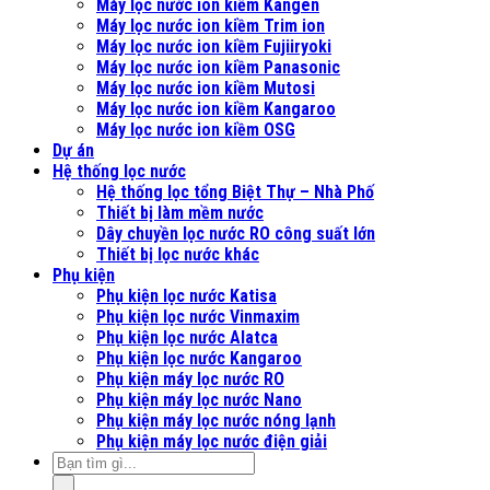
Máy lọc nước ion kiềm Kangen
Máy lọc nước ion kiềm Trim ion
Máy lọc nước ion kiềm Fujiiryoki
Máy lọc nước ion kiềm Panasonic
Máy lọc nước ion kiềm Mutosi
Máy lọc nước ion kiềm Kangaroo
Máy lọc nước ion kiềm OSG
Dự án
Hệ thống lọc nước
Hệ thống lọc tổng Biệt Thự – Nhà Phố
Thiết bị làm mềm nước
Dây chuyền lọc nước RO công suất lớn
Thiết bị lọc nước khác
Phụ kiện
Phụ kiện lọc nước Katisa
Phụ kiện lọc nước Vinmaxim
Phụ kiện lọc nước Alatca
Phụ kiện lọc nước Kangaroo
Phụ kiện máy lọc nước RO
Phụ kiện máy lọc nước Nano
Phụ kiện máy lọc nước nóng lạnh
Phụ kiện máy lọc nước điện giải
.