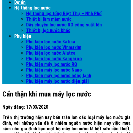
Dự án
Hệ thống lọc nước
Hệ thống lọc tổng Biệt Thự – Nhà Phố
Thiết bị làm mềm nước
Dây chuyền lọc nước RO công suất lớn
Thiết bị lọc nước khác
Phụ kiện
Phụ kiện lọc nước Katisa
Phụ kiện lọc nước Vinmaxim
Phụ kiện lọc nước Alatca
Phụ kiện lọc nước Kangaroo
Phụ kiện máy lọc nước RO
Phụ kiện máy lọc nước Nano
Phụ kiện máy lọc nước nóng lạnh
Phụ kiện máy lọc nước điện giải
Cẩn thận khi mua máy lọc nước
Ngày đăng: 17/03/2020
Trên thị trường hiện nay bán tràn lan các loại máy lọc nước gia
đình, với những vấn đề ô nhiễm nguồn nước hiện nay việc mua
sắm cho gia đình bạn một bộ máy lọc nước là hết sức cần thiết,