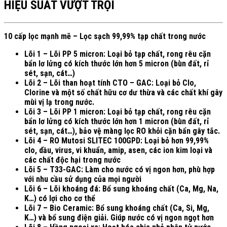
HIỆU SUẤT VƯỢT TRỘI
10 cấp lọc mạnh mẽ – Lọc sạch 99,99% tạp chất trong nước
Lõi 1 – Lõi PP 5 micron​: Loại bỏ tạp chất, rong rêu cặn
bẩn lơ lửng có kích thước lớn hơn 5 micron (bùn đất, rỉ
sét, sạn, cát…)
Lõi 2 – Lõi than hoạt tính CTO – GAC: Loại bỏ Clo,
Clorine và một số chất hữu cơ dư thừa và các chất khí gây
mùi vị lạ trong nước.
Lõi 3 – Lõi PP 1 micron​: Loại bỏ tạp chất, rong rêu cặn
bẩn lơ lửng có kích thước lớn hơn 1 micron (bùn đất, rỉ
sét, sạn, cát…), bảo vệ màng lọc RO khỏi cặn bẩn gây tắc.
Lõi 4 – RO Mutosi SLITEC 100GPD: Loại bỏ hơn 99,99%
clo, dầu, virus, vi khuẩn, amip, asen, các ion kim loại và
các chất độc hại trong nước
Lõi 5 – T33-GAC: Làm cho nước có vị ngon hơn, phù hợp
với nhu cầu sử dụng của mọi người
Lõi 6 – Lõi khoáng đá: Bổ sung khoáng chất (Ca, Mg, Na,
K…) có lợi cho cơ thể
Lõi 7 – Bio Ceramic: Bổ sung khoáng chất (Ca, Si, Mg,
K…) và bổ sung điện giải. Giúp nước có vị ngon ngọt hơn