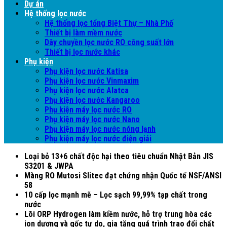
Dự án
Hệ thống lọc nước
Hệ thống lọc tổng Biệt Thự – Nhà Phố
Thiết bị làm mềm nước
Dây chuyền lọc nước RO công suất lớn
Thiết bị lọc nước khác
Phụ kiện
Phụ kiện lọc nước Katisa
Phụ kiện lọc nước Vinmaxim
Phụ kiện lọc nước Alatca
Phụ kiện lọc nước Kangaroo
Phụ kiện máy lọc nước RO
Phụ kiện máy lọc nước Nano
Phụ kiện máy lọc nước nóng lạnh
Phụ kiện máy lọc nước điện giải
Loại bỏ 13+6 chất độc hại theo tiêu chuẩn Nhật Bản JIS
S3201 & JWPA
Màng RO Mutosi Slitec đạt chứng nhận Quốc tế NSF/ANSI
58
10 cấp lọc mạnh mẽ – Lọc sạch 99,99% tạp chất trong
nước
Lõi ORP Hydrogen làm kiềm nước, hỗ trợ trung hòa các
ion dương và gốc tự do, gia tăng quá trình trao đổi chất