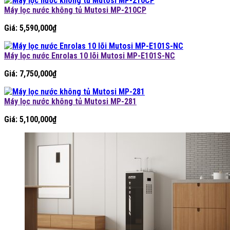
Máy lọc nước không tủ Mutosi MP-210CP
Giá:
5,590,000
₫
Máy lọc nước Enrolas 10 lõi Mutosi MP-E101S-NC
Giá:
7,750,000
₫
Máy lọc nước không tủ Mutosi MP-281
Giá:
5,100,000
₫