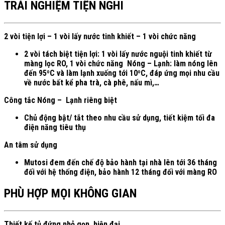
TRẢI NGHIỆM TIỆN NGHI
2 vòi tiện lợi – 1 vòi lấy nước tinh khiết – 1 vòi chức năng
2 vòi tách biệt tiện lợi: 1 vòi lấy nước nguội tinh khiết từ
màng lọc RO, 1 vòi chức năng Nóng – Lạnh: làm nóng lên
đến 95ºC và làm lạnh xuống tới 10ºC, đáp ứng mọi nhu cầu
về nước bất kể pha trà, cà phê, nấu mì,…
Công tắc Nóng – Lạnh riêng biệt
Chủ động bật/ tắt theo nhu cầu sử dụng, tiết kiệm tối đa
điện năng tiêu thụ
An tâm sử dụng
Mutosi đem đến chế độ bảo hành tại nhà lên tới 36 tháng
đối với hệ thống điện, bảo hành 12 tháng đối với màng RO
PHÙ HỢP MỌI KHÔNG GIAN
Thiết kế tủ đứng nhỏ gọn, hiện đại