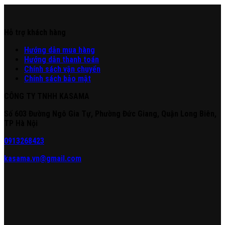
Hỗ trợ khách hàng
Hư
ớng
d
ẫn
mua hàng
Hướng dẫn thanh toán
Chính sách vận chuyển
Chính sách bảo mật
CÔNG TY TNHH KASAMA
Số 603 Đường Ngô Gia Tự, Phường Đức Giang, Quận Long Biên,
TP Hà Nội
0913268423
kasama.vn@gmail.com