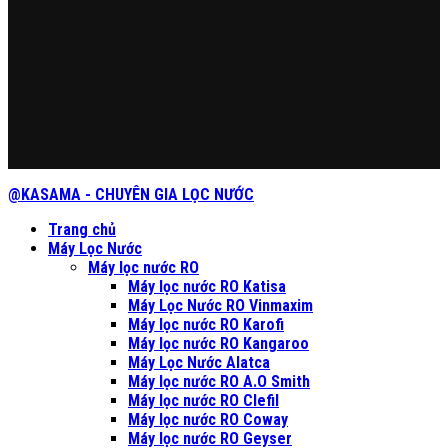
@KASAMA - CHUYÊN GIA LỌC NƯỚC
Trang chủ
Máy Lọc Nước
Máy lọc nước RO
Máy lọc nước RO Katisa
Máy Lọc Nước RO Vinmaxim
Máy lọc nước RO Karofi
Máy lọc nước RO Kangaroo
Máy Lọc Nước Alatca
Máy lọc nước RO A.O Smith
Máy lọc nước RO Clefil
Máy lọc nước RO Coway
Máy lọc nước RO Geyser