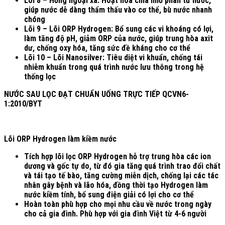
Lõi 8 – Hồng ngoại xa: Hoạt hóa chia nhỏ phân tử nước,
giúp nước dễ dàng thẩm thấu vào cơ thể, bù nước nhanh
chóng
Lõi 9 – Lõi ORP Hydrogen: Bổ sung các vi khoáng có lợi,
làm tăng độ pH, giảm ORP của nước, giúp trung hòa axit
dư, chống oxy hóa, tăng sức đề kháng cho cơ thể
Lõi 10 – Lõi Nanosilver: Tiêu diệt vi khuẩn, chống tái
nhiễm khuẩn trong quá trình nước lưu thông trong hệ
thống lọc
NƯỚC SAU LỌC ĐẠT CHUẨN UỐNG TRỰC TIẾP QCVN6-
1:2010/BYT​
Lõi ORP Hydrogen làm kiềm nước
Tích hợp lõi lọc ORP Hydrogen hỗ trợ trung hòa các ion
dương và gốc tự do, từ đó gia tăng quá trình trao đổi chất
và tái tạo tế bào, tăng cường miễn dịch, chống lại các tác
nhân gây bệnh và lão hóa, đồng thời tạo Hydrogen làm
nước kiềm tính, bổ sung điện giải có lợi cho cơ thể
Hoàn toàn phù hợp cho mọi nhu cầu về nước trong ngày
cho cả gia đình. Phù hợp với gia đình Việt từ 4-6 người