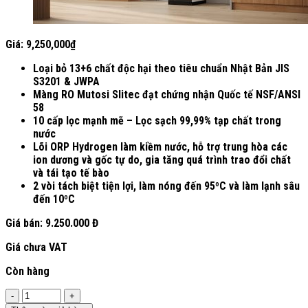
Giá:
9,250,000
₫
Loại bỏ 13+6 chất độc hại theo tiêu chuẩn Nhật Bản JIS
S3201 & JWPA
Màng RO Mutosi Slitec đạt chứng nhận Quốc tế NSF/ANSI
58
10 cấp lọc mạnh mẽ – Lọc sạch 99,99% tạp chất trong
nước
Lõi ORP Hydrogen làm kiềm nước, hỗ trợ trung hòa các
ion dương và gốc tự do, gia tăng quá trình trao đổi chất
và tái tạo tế bào
2 vòi tách biệt tiện lợi, làm nóng đến 95ºC và làm lạnh sâu
đến 10ºC
Giá bán:
9.250.000 Đ
Giá chưa VAT
Còn hàng
Số
lượng