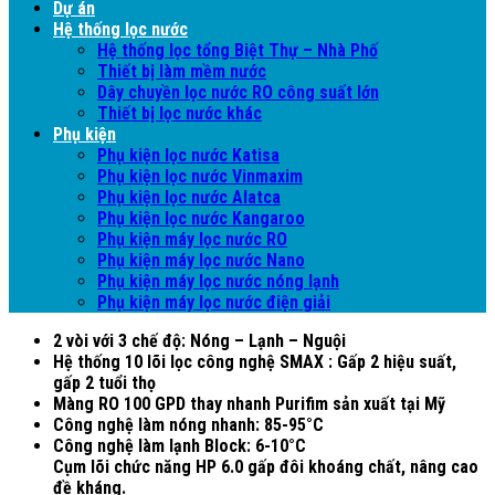
Dự án
Hệ thống lọc nước
Hệ thống lọc tổng Biệt Thự – Nhà Phố
Thiết bị làm mềm nước
Dây chuyền lọc nước RO công suất lớn
Thiết bị lọc nước khác
Phụ kiện
Phụ kiện lọc nước Katisa
Phụ kiện lọc nước Vinmaxim
Phụ kiện lọc nước Alatca
Phụ kiện lọc nước Kangaroo
Phụ kiện máy lọc nước RO
Phụ kiện máy lọc nước Nano
Phụ kiện máy lọc nước nóng lạnh
Phụ kiện máy lọc nước điện giải
2 vòi với 3 chế độ: Nóng – Lạnh – Nguội
Hệ thống 10 lõi lọc công nghệ SMAX : Gấp 2 hiệu suất,
gấp 2 tuổi thọ
Màng RO 100 GPD thay nhanh Purifim sản xuất tại Mỹ
Công nghệ làm nóng nhanh: 85-95°C
Công nghệ làm lạnh Block: 6-10°C
Cụm lõi chức năng HP 6.0 gấp đôi khoáng chất, nâng cao
đề kháng.