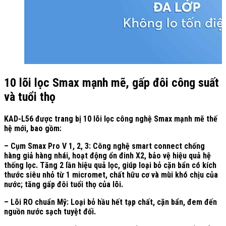
10 lõi lọc Smax mạnh mẽ, gấp đôi công suất
và tuổi thọ
KAD-L56 được trang bị 10 lõi lọc công nghệ Smax mạnh mẽ thế
hệ mới, bao gồm:
– Cụm Smax Pro V 1, 2, 3: Công nghệ smart connect chống
hàng giả hàng nhái, hoạt động ổn đinh X2, bảo vệ hiệu quả hệ
thống lọc. Tăng 2 lần hiệu quả lọc, giúp loại bỏ cặn bẩn có kích
thước siêu nhỏ từ 1 micromet, chất hữu cơ và mùi khó chịu của
nước; tăng gấp đôi tuổi thọ của lõi.
– Lõi RO chuẩn Mỹ: Loại bỏ hầu hết tạp chất, cặn bẩn, đem đến
nguồn nước sạch tuyệt đối.