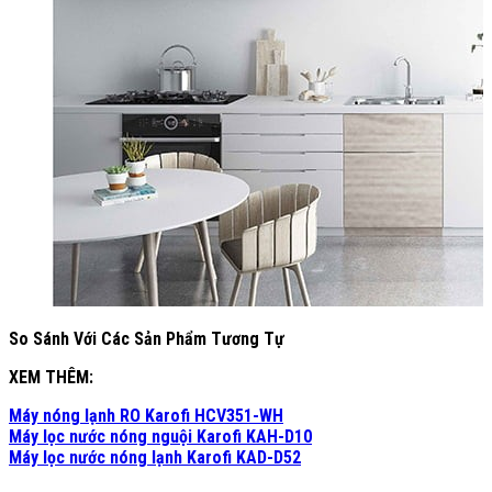
So Sánh Với Các Sản Phẩm Tương Tự
XEM THÊM:
Máy nóng lạnh RO Karofi HCV351-WH
Máy lọc nước nóng nguội Karofi KAH-D10
Máy lọc nước nóng lạnh Karofi KAD-D52