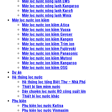
Máy lọc nước nóng lạnh EWS
Máy lọc nước nóng lạnh Kangaroo
Máy lọc nước nóng lạnh Karofi
Máy lọc nước nóng lạnh Winix
Máy lọc nước ion kiềm
Máy lọc nước ion kiềm Atica
Máy lọc nước ion kiềm Vuoxa
Máy lọc nước ion kiềm Geyser
Máy lọc nước ion kiềm Kangen
Máy lọc nước ion kiềm Trim ion
Máy lọc nước ion kiềm Fujiiryoki
Máy lọc nước ion kiềm Panasonic
Máy lọc nước ion kiềm Mutosi
Máy lọc nước ion kiềm Kangaroo
Máy lọc nước ion kiềm OSG
Dự án
Hệ thống lọc nước
Hệ thống lọc tổng Biệt Thự – Nhà Phố
Thiết bị làm mềm nước
Dây chuyền lọc nước RO công suất lớn
Thiết bị lọc nước khác
Phụ kiện
Phụ kiện lọc nước Katisa
Phụ kiện lọc nước Vinmaxim