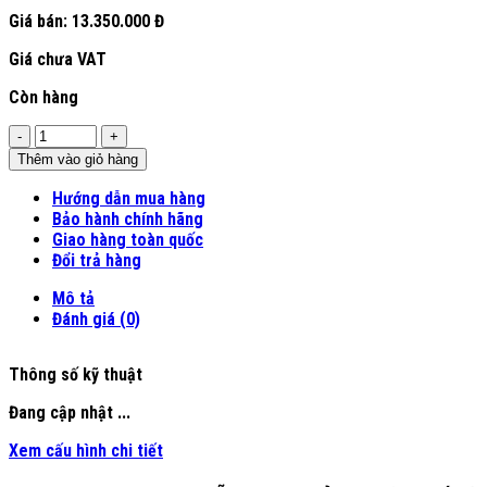
Giá bán:
13.350.000 Đ
Giá chưa VAT
Còn hàng
Số
lượng
Thêm vào giỏ hàng
Hướng dẫn mua hàng
Bảo hành chính hãng
Giao hàng toàn quốc
Đổi trả hàng
Mô tả
Đánh giá (0)
Thông số kỹ thuật
Đang cập nhật ...
Xem cấu hình chi tiết