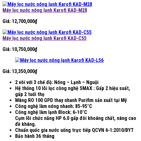
Máy lọc nước nóng lạnh Karofi KAD-M28
Giá:
12,700,000
₫
Máy lọc nước nóng lạnh Karofi KAD-C55
Giá:
10,750,000
₫
Giá:
13,350,000
₫
2 vòi với 3 chế độ: Nóng – Lạnh – Nguội
Hệ thống 10 lõi lọc công nghệ SMAX : Gấp 2 hiệu suất,
gấp 2 tuổi thọ
Màng RO 100 GPD thay nhanh Purifim sản xuất tại Mỹ
Công nghệ làm nóng nhanh: 85-95°C
Công nghệ làm lạnh Block: 6-10°C
Cụm lõi chức năng HP 6.0 gấp đôi khoáng chất, nâng cao
đề kháng.
Chuẩn quốc gia nước uống trực tiếp QCVN 6-1:2010/BYT
Bảo hành 36 tháng