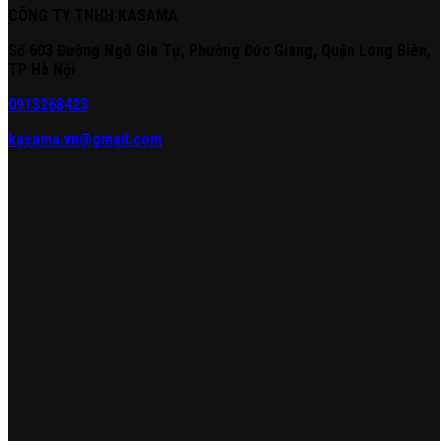
CÔNG TY TNHH KASAMA
Số 603 Đường Ngô Gia Tự, Phường Đức Giang, Quận Long Biên,
TP Hà Nội
0913268423
kasama.vn@gmail.com