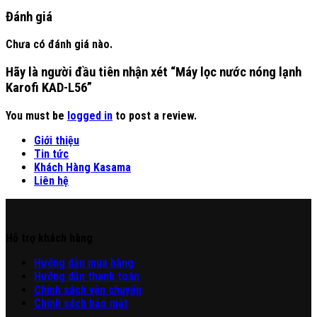
Đánh giá
Chưa có đánh giá nào.
Hãy là người đầu tiên nhận xét “Máy lọc nước nóng lạnh
Karofi KAD-L56”
You must be
logged in
to post a review.
Giới thiệu
Tin tức
Khách Hàng Kasama
Liên hệ
Hỗ trợ khách hàng
Hư
ớng
d
ẫn
mua hàng
Hướng dẫn thanh toán
Chính sách vận chuyển
Chính sách bảo mật