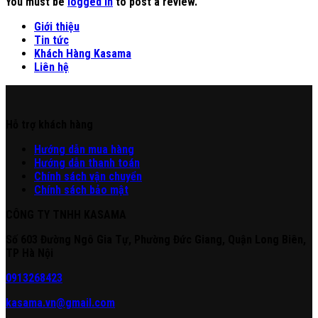
You must be
logged in
to post a review.
Giới thiệu
Tin tức
Khách Hàng Kasama
Liên hệ
Hỗ trợ khách hàng
Hư
ớng
d
ẫn
mua hàng
Hướng dẫn thanh toán
Chính sách vận chuyển
Chính sách bảo mật
CÔNG TY TNHH KASAMA
Số 603 Đường Ngô Gia Tự, Phường Đức Giang, Quận Long Biên,
TP Hà Nội
0913268423
kasama.vn@gmail.com