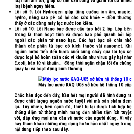
loại ion âm tốt, giúp cơ thể cân bằng và giảm tối đa nhiều
loại bệnh nguy hiểm.
Lõi số 9: Lõi Hydrogen giúp tăng cường ion âm, magie,
hydro, nâng cao pH có lợi cho sức khỏe – điều thường
thấy ở các dòng máy lọc nước ion kiềm.
Lõi số 10: Lõi Nano bạc được cấu tạo bởi 2 lớp. Lớp bên
trong là than hoạt tính và được bao phủ quanh bởi lớp
ngoài các phân tử nano bạc. Các hạt bạc sẽ chia nhỏ
thành các phân tử bạc có kích thước vài nanomet. Khi
nguồn nước tiến đến bước cuối cùng chảy qua lõi lọc sẽ
được loại bỏ hoàn toàn các vi khuẩn như virus gây hại như
E.coli, bào tử vi khuẩn… đồng thời ngăn chặn tối đa chúng
quay lại và hoạt động bình thường
Máy lọc nước KAQ-U05 sở hữu hệ thống 10 cấp s
Chắc hẳn đọc đến đây, hầu hết mọi người đã hình dung ra
được chất lượng nguồn nước tuyệt vời mà sản phẩm đem
lại. Tuy nhiên, bên cạnh đó, thiết bị lại được tích hợp hệ
thống điện tử thông minh mang đến nhiều tiện ích tuyệt
vời, đáp ứng mọi nhu cầu về nước của người dùng. Vì vậy
hãy tham khảo những ứng dụng hoàn hảo nhất ngay trong
nội dung tiếp theo sau đây.