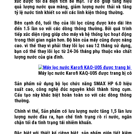
xúc được tối đa diện tích bề mặt. Từ đó giúp tăng hiệu
quả lượng nước qua màng, giảm lượng nước thải và tăng
tỷ lệ nước tinh khiết so với các linh kiện thông thường.
Bên cạnh đó, tuổi thọ của lõi lọc cũng được kéo dài lên
đến 1.5 lần so với các dòng thông thường. Bởi quá trình
tiếp xúc diện rộng giúp cho máy và hệ thống lọc hoạt động
trong thời gian ngắn hơn. Độ bền của máy cũng được nâng
cao. vì thế thay vì phải thay lõi lọc sau 12 tháng sử dụng,
bạn có thể thay lõi lọc từ 24-36 tháng phụ thuộc vào chất
lượng nước của gia đình.
Máy lọc nước Karofi KAQ-U05 được trang bị cô
Sản phẩm sử dụng bộ lọc chức năng SMAX HP 6.0 hiệu
suất cao, công nghệ đúc nguyên khối thành từng cụm.
Cấu tạo này khác biệt hoàn toàn so với các dòng thông
thường.
Chính vì thế, Sản phẩm có lưu lượng nước tăng 1,5 lần lưu
lượng nước đầu ra, hạn chế tình trạng rò rỉ nước, ngăn
chặn tối đa tình trạng tái nhiễm khuẩn.
Đặc biệt với thiết kế riêng biệt, sản phẩm giúp tiết kiệm