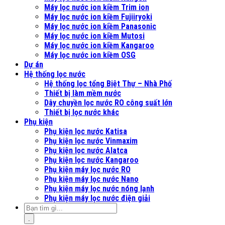
Máy lọc nước ion kiềm Trim ion
Máy lọc nước ion kiềm Fujiiryoki
Máy lọc nước ion kiềm Panasonic
Máy lọc nước ion kiềm Mutosi
Máy lọc nước ion kiềm Kangaroo
Máy lọc nước ion kiềm OSG
Dự án
Hệ thống lọc nước
Hệ thống lọc tổng Biệt Thự – Nhà Phố
Thiết bị làm mềm nước
Dây chuyền lọc nước RO công suất lớn
Thiết bị lọc nước khác
Phụ kiện
Phụ kiện lọc nước Katisa
Phụ kiện lọc nước Vinmaxim
Phụ kiện lọc nước Alatca
Phụ kiện lọc nước Kangaroo
Phụ kiện máy lọc nước RO
Phụ kiện máy lọc nước Nano
Phụ kiện máy lọc nước nóng lạnh
Phụ kiện máy lọc nước điện giải
.