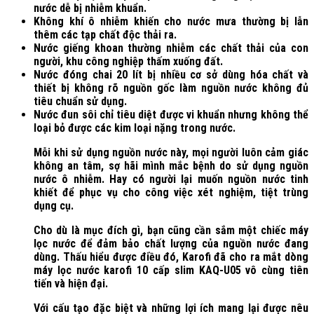
nước dễ bị nhiễm khuẩn.
Không khí ô nhiễm khiến cho nước mưa thường bị lẫn
thêm các tạp chất độc thải ra.
Nước giếng khoan thường nhiễm các chất thải của con
người, khu công nghiệp thấm xuống đất.
Nước đóng chai 20 lít bị nhiều cơ sở dùng hóa chất và
thiết bị không rõ nguồn gốc làm nguồn nước không đủ
tiêu chuẩn sử dụng.
Nước đun sôi chỉ tiêu diệt được vi khuẩn nhưng không thể
loại bỏ được các kim loại nặng trong nước.
Mỗi khi sử dụng nguồn nước này, mọi người luôn cảm giác
không an tâm, sợ hãi mình mắc bệnh do sử dụng nguồn
nước ô nhiễm. Hay có người lại muốn nguồn nước tinh
khiết để phục vụ cho công việc xét nghiệm, tiệt trùng
dụng cụ.
Cho dù là mục đích gì, bạn cũng cần sắm một chiếc máy
lọc nước để đảm bảo chất lượng của nguồn nước đang
dùng. Thấu hiểu được điều đó, Karofi đã cho ra mắt dòng
máy lọc nước karofi 10 cấp slim KAQ-U05 vô cùng tiên
tiến và hiện đại.
Với cấu tạo đặc biệt và những lợi ích mang lại được nêu