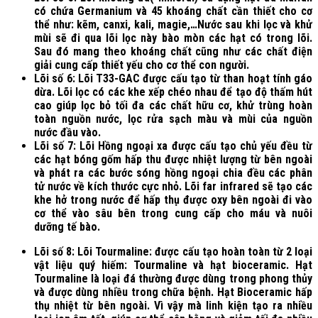
có chứa Germanium và 45 khoáng chất cần thiết cho cơ
thể như: kẽm, canxi, kali, magie,…Nước sau khi lọc và khử
mùi sẽ đi qua lõi lọc này bào mòn các hạt có trong lõi.
Sau đó mang theo khoáng chất cũng như các chất điện
giải cung cấp thiết yếu cho cơ thể con người.
Lõi số 6: Lõi T33-GAC được cấu tạo từ than hoạt tính gáo
dừa. Lõi lọc có các khe xếp chéo nhau để tạo độ thấm hút
cao giúp lọc bỏ tối đa các chất hữu cơ, khử trùng hoàn
toàn nguồn nước, lọc rửa sạch màu và mùi của nguồn
nước đầu vào.
Lõi số 7: Lõi Hồng ngoại xa được cấu tạo chủ yếu đều từ
các hạt bóng gốm hấp thu được nhiệt lượng từ bên ngoài
và phát ra các bước sóng hồng ngoại chia đều các phân
tử nước về kích thước cực nhỏ. Lõi far infrared sẽ tạo các
khe hở trong nước để hấp thụ được oxy bên ngoài đi vào
cơ thể vào sâu bên trong cung cấp cho máu và nuôi
dưỡng tế bào.
Lõi số 8: Lõi Tourmaline: được cấu tạo hoàn toàn từ 2 loại
vật liệu quý hiếm: Tourmaline và hạt bioceramic. Hạt
Tourmaline là loại đá thường được dùng trong phong thủy
và được dùng nhiều trong chữa bệnh. Hạt Bioceramic hấp
thụ nhiệt từ bên ngoài. Vì vậy mà linh kiện tạo ra nhiều