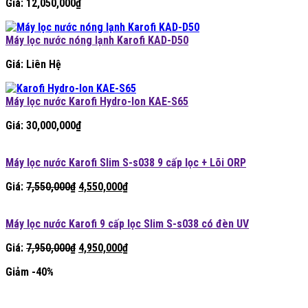
Giá:
12,050,000
₫
Máy lọc nước nóng lạnh Karofi KAD-D50
Giá: Liên Hệ
Máy lọc nước Karofi Hydro-Ion KAE-S65
Giá:
30,000,000
₫
Máy lọc nước Karofi Slim S-s038 9 cấp lọc + Lõi ORP
Giá
Giá
Giá:
7,550,000
₫
4,550,000
₫
gốc
hiện
là:
tại
Máy lọc nước Karofi 9 cấp lọc Slim S-s038 có đèn UV
7,550,000₫.
là:
4,550,000₫.
Giá
Giá
Giá:
7,950,000
₫
4,950,000
₫
gốc
hiện
Giảm -40%
là:
tại
7,950,000₫.
là:
4,950,000₫.