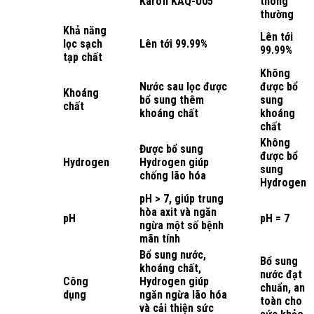
Karofi KAQ-U05
thông
thường
Khả năng
Lên tới
lọc sạch
Lên tới 99.99%
99.99%
tạp chất
Không
Nước sau lọc được
được bổ
Khoáng
bổ sung thêm
sung
chất
khoáng chất
khoáng
chất
Không
Được bổ sung
được bổ
Hydrogen
Hydrogen giúp
sung
chống lão hóa
Hydrogen
pH > 7, giúp trung
hòa axit và ngăn
pH
pH = 7
ngừa một số bệnh
mãn tính
Bổ sung nước,
Bổ sung
khoáng chất,
nước đạt
Công
Hydrogen giúp
chuẩn, an
dụng
ngăn ngừa lão hóa
toàn cho
và cải thiện sức