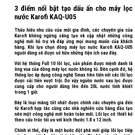
3 điểm nổi bật tạo dấu ấn cho máy lọc
nước Karofi KAQ-U05
Thấu hiểu nhu cầu của mỗi gia đình, các chuyên gia của
Karofi không ngừng sáng tạo và cập nhật những công
nghệ mới hỗ trợ và đáp ứng mọi mong muốn của khách
hàng. Khi lựa chọn dòng máy lọc nước Karofi KAQ-U05
người dùng sẽ được sở hữu những tiện ích sau đây.
Với hệ thống Full 10 lõi lọc, sản phẩm được mệnh danh là
ông vua của dòng máy lọc nước không tủ. Bên cạnh đó, hệ
thống lọc áp dụng công nghệ Smax tiên tiến với các lõi lọc
được cải tiến vượt trội. Do vậy nguồn nước sau lọc được
cung cấp cho người dùng lên đến 20L nước tinh khiết
trong 1 giờ.
Đây là loại màng tốt nhất được chính các chuyên gia đến
từ Karofi hợp tác cùng các nhà nghiên cứu hàng đầu tạo
nên một công nghệ mới hoàn toàn mới. Lõi lọc có thiết kế
theo cấu trúc tối ưu với kích thước 1.8 x 12 inch.
Chính vì thế, đây là một bước đột phá mới giúp lõi lọc tiếp