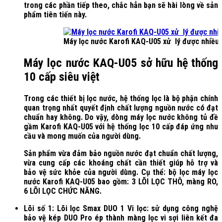
trong các phần tiếp theo, chắc hẳn bạn sẽ hài lòng về sản
phẩm tiên tiến này.
Máy lọc nước Karofi KAQ-U05 xử lý được nhiều
Máy lọc nước KAQ-U05 sở hữu hệ thống
10 cấp siêu việt
Trong các thiết bị lọc nước, hệ thống lọc là bộ phận chính
quan trọng nhất quyết định chất lượng nguồn nước có đạt
chuẩn hay không. Do vậy, dòng máy lọc nước không tủ đề
gầm Karofi KAQ-U05 với hệ thống lọc 10 cấp đáp ứng nhu
cầu và mong muốn của người dùng.
Sản phẩm vừa đảm bảo nguồn nước đạt chuẩn chất lượng,
vừa cung cấp các khoáng chất cần thiết giúp hỗ trợ và
bảo vệ sức khỏe của người dùng. Cụ thể: bộ lọc máy lọc
nước Karofi KAQ-U05 bao gồm: 3 LÕI LỌC THÔ, màng RO,
6 LÕI LỌC CHỨC NĂNG.
Lõi số 1: Lõi lọc Smax DUO 1 Vi lọc: sử dụng công nghệ
bảo vệ kép DUO Pro ép thành màng lọc vi sợi liên kết đa