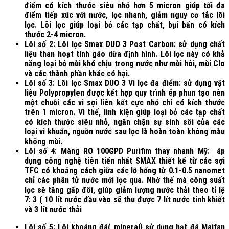
điểm có kích thước siêu nhỏ hơn 5 micron giúp tối đa
điểm tiếp xúc với nước, lọc nhanh, giảm nguy cơ tắc lõi
lọc. Lõi lọc giúp loại bỏ các tạp chất, bụi bẩn có kích
thước 2-4 micron.
Lõi số 2: Lõi lọc Smax DUO 3 Post Carbon: sử dụng chất
liệu than hoạt tính gáo dừa định hình. Lõi lọc này có khả
năng loại bỏ mùi khó chịu trong nước như mùi hôi, mùi Clo
và các thành phần khác có hại.
Lõi số 3: Lõi lọc Smax DUO 3 Vi lọc đa điểm: sử dụng vật
liệu Polypropylen được kết hợp quy trình ép phun tạo nên
một chuỗi các vi sợi liên kết cực nhỏ chỉ có kích thước
trên 1 micron. Vì thế, linh kiện giúp loại bỏ các tạp chất
có kích thước siêu nhỏ, ngăn chặn sự sinh sôi của các
loại vi khuẩn, nguồn nước sau lọc là hoàn toàn không màu
không mùi.
Lõi số 4: Màng RO 100GPD Purifim thay nhanh Mỹ: áp
dụng công nghệ tiên tiến nhất SMAX thiết kế từ các sợi
TFC có khoảng cách giữa các lỗ hổng từ 0.1-0.5 nanomet
chỉ các phân tử nước mới lọc qua. Nhờ thế mà công suất
lọc sẽ tăng gấp đôi, giúp giảm lượng nước thải theo tỉ lệ
7: 3 ( 10 lít nước đầu vào sẽ thu được 7 lít nước tinh khiết
và 3 lít nước thải
Lõi số 5: Lõi khoáng đá( mineral) sử dụng hạt đá Maifan