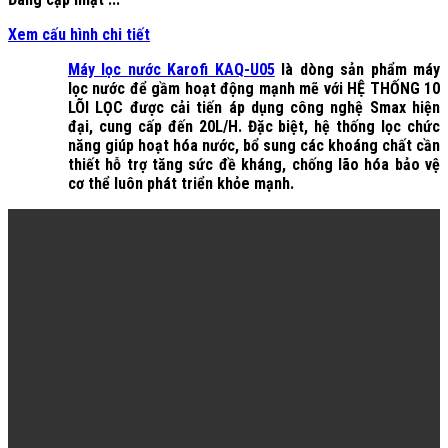
Xem cấu hình chi tiết
Máy lọc nước Karofi KAQ-U05
là dòng sản phẩm máy
lọc nước để gầm hoạt động mạnh mẽ với HỆ THỐNG 10
LÕI LỌC được cải tiến áp dụng công nghệ Smax hiện
đại, cung cấp đến 20L/H. Đặc biệt, hệ thống lọc chức
năng giúp hoạt hóa nước, bổ sung các khoáng chất cần
thiết hỗ trợ tăng sức đề kháng, chống lão hóa bảo vệ
cơ thể luôn phát triển khỏe mạnh.