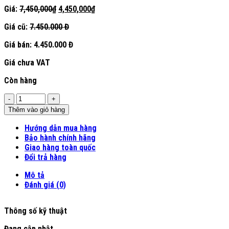
Giá
Giá
Giá:
7,450,000
₫
4,450,000
₫
gốc
hiện
Giá cũ:
7.450.000 Đ
là:
tại
7,450,000₫.
là:
Giá bán:
4.450.000 Đ
4,450,000₫.
Giá chưa VAT
Còn hàng
Số
lượng
Thêm vào giỏ hàng
Hướng dẫn mua hàng
Bảo hành chính hãng
Giao hàng toàn quốc
Đổi trả hàng
Mô tả
Đánh giá (0)
Thông số kỹ thuật
Đang cập nhật ...