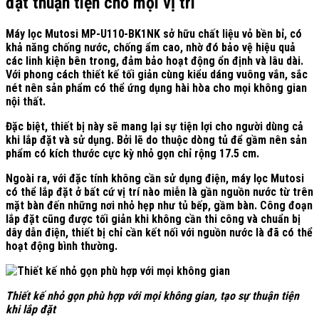
đặt thuận tiện cho mọi vị trí
Máy lọc Mutosi MP-U110-BK1NK sở hữu chất liệu vỏ bền bỉ, có
khả năng chống nước, chống ẩm cao, nhờ đó bảo vệ hiệu quả
các linh kiện bên trong, đảm bảo hoạt động ổn định và lâu dài.
Với phong cách thiết kế tối giản cùng kiểu dáng vuông vắn, sắc
nét nên sản phẩm có thể ứng dụng hài hòa cho mọi không gian
nội thất.
Đặc biệt, thiết bị này sẽ mang lại sự tiện lợi cho người dùng cả
khi lắp đặt và sử dụng. Bởi lẽ do thuộc dòng tủ để gầm nên sản
phẩm có kích thước cực kỳ nhỏ gọn chỉ rộng 17.5 cm.
Ngoài ra, với đặc tính không cần sử dụng điện, máy lọc Mutosi
có thể lắp đặt ở bất cứ vị trí nào miễn là gần nguồn nước từ trên
mặt bàn đến những nơi nhỏ hẹp như tủ bếp, gầm bàn. Công đoạn
lắp đặt cũng được tối giản khi không cần thi công và chuẩn bị
dây dẫn điện, thiết bị chỉ cần kết nối với nguồn nước là đã có thể
hoạt động bình thường.
Thiết kế nhỏ gọn phù hợp với mọi không gian, tạo sự thuận tiện
khi lắp đặt