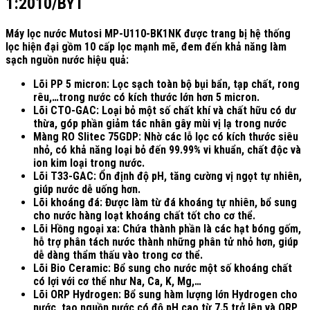
1:2010/BYT
Máy lọc nước Mutosi MP-U110-BK1NK được trang bị hệ thống
lọc hiện đại gồm 10 cấp lọc mạnh mẽ, đem đến khả năng làm
sạch nguồn nước hiệu quả:
Lõi PP 5 micron: Lọc sạch toàn bộ bụi bẩn, tạp chất, rong
rêu,…trong nước có kích thước lớn hơn 5 micron.
Lõi CTO-GAC​​: Loại bỏ một số chất khí và chất hữu có dư
thừa, góp phần giảm tác nhân gây mùi vị lạ trong nước
Màng RO Slitec 75GDP: Nhờ các lỗ lọc có kích thước siêu
nhỏ, có khả năng loại bỏ đến 99.99% vi khuẩn, chất độc và
ion kim loại trong nước.
Lõi T33-GAC: Ổn định độ pH, tăng cường vị ngọt tự nhiên,
giúp nước dễ uống hơn.
Lõi khoáng đá: Được làm từ đá khoáng tự nhiên, bổ sung
cho nước hàng loạt khoáng chất tốt cho cơ thể.
Lõi Hồng ngoại xa: Chứa thành phần là các hạt bóng gốm,
hỗ trợ phân tách nước thành những phân tử nhỏ hơn, giúp
dễ dàng thẩm thấu vào trong cơ thể.
Lõi Bio Ceramic: Bổ sung cho nước một số khoáng chất
có lợi với cơ thể như Na, Ca, K, Mg,…
Lõi ORP Hydrogen: Bổ sung hàm lượng lớn Hydrogen cho
nước, tạo nguồn nước có độ pH cao từ 7.5 trở lên và ORP