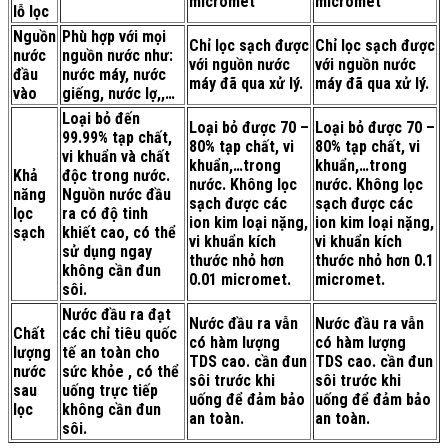
micromet
micromet
lỗ lọc
Nguồn
Phù hợp với mọi
Chỉ lọc sạch được
Chỉ lọc sạch được
nước
nguồn nước như:
với nguồn nước
với nguồn nước
đầu
nước máy, nước
máy đã qua xử lý.
máy đã qua xử lý.
vào
giếng, nước lợ,,…
Loại bỏ đến
Loại bỏ được 70 –
Loại bỏ được 70 –
99.99% tạp chất,
80% tạp chất, vi
80% tạp chất, vi
vi khuẩn và chất
khuẩn,…trong
khuẩn,…trong
Khả
độc trong nước.
nước. Không lọc
nước. Không lọc
năng
Nguồn nước đầu
sạch được các
sạch được các
lọc
ra có độ tinh
ion kim loại nặng,
ion kim loại nặng,
sạch
khiết cao, có thể
vi khuẩn kích
vi khuẩn kích
sử dụng ngay
thước nhỏ hơn
thước nhỏ hơn 0.1
không cần đun
0.01 micromet.
micromet.
sôi.
Nước đầu ra đạt
Nước đầu ra vẫn
Nước đầu ra vẫn
Chất
các chỉ tiêu quốc
có hàm lượng
có hàm lượng
lượng
tế an toàn cho
TDS cao. cần đun
TDS cao. cần đun
nước
sức khỏe , có thể
sôi trước khi
sôi trước khi
sau
uống trực tiếp
uống để đảm bảo
uống để đảm bảo
lọc
không cần đun
an toàn.
an toàn.
sôi.