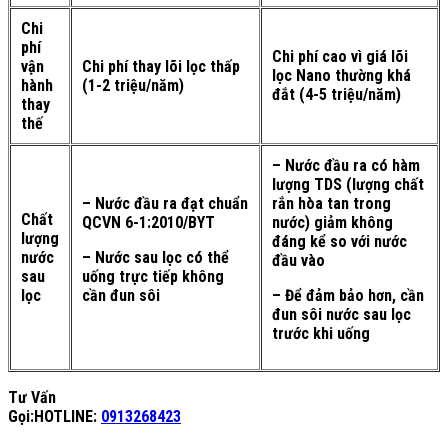
Chi
phí
Chi phí cao vì giá lõi
vận
Chi phí thay lõi lọc thấp
lọc Nano thường khá
hành
(1-2 triệu/năm)
đắt (4-5 triệu/năm)
thay
thế
– Nước đầu ra có hàm
lượng TDS (lượng chất
– Nước đầu ra đạt chuẩn
rắn hòa tan trong
Chất
QCVN 6-1:2010/BYT
nước) giảm không
lượng
đáng kể so với nước
nước
– Nước sau lọc có thể
đầu vào
sau
uống trực tiếp không
lọc
cần đun sôi
– Để đảm bảo hơn, cần
đun sôi nước sau lọc
trước khi uống
Tư Vấn
Gọi:
HOTLINE:
0913268423