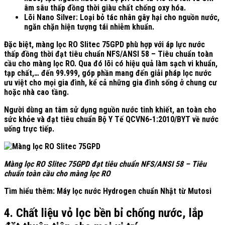
âm sâu thấp đồng thời giàu chất chống oxy hóa.
Lõi Nano Silver: Loại bỏ tác nhân gây hại cho nguồn nước,
ngăn chặn hiện tượng tái nhiễm khuẩn.
Đặc biệt, màng lọc RO Slitec 75GPD phù hợp với áp lực nước
thấp đồng thời đạt tiêu chuẩn NFS/ANSI 58 – Tiêu chuẩn toàn
cầu cho màng lọc RO. Qua đó lõi có hiệu quả làm sạch vi khuẩn,
tạp chất,… đến 99.999, góp phần mang đến giải pháp lọc nước
ưu việt cho mọi gia đình, kể cả những gia đình sống ở chung cư
hoặc nhà cao tầng.
Người dùng an tâm sử dụng nguồn nước tinh khiết, an toàn cho
sức khỏe và đạt tiêu chuẩn Bộ Y Tế QCVN6-1:2010/BYT về nước
uống trực tiếp.
Màng lọc RO Slitec 75GPD đạt tiêu chuẩn NFS/ANSI 58 – Tiêu
chuẩn toàn cầu cho màng lọc RO
Tìm hiểu thêm: Máy lọc nước Hydrogen chuẩn Nhật từ Mutosi
4. Chất liệu vỏ lọc bền bỉ chống nước, lắp