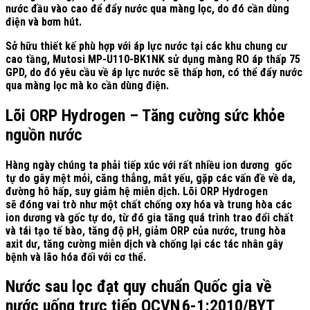
nước đầu vào cao để đẩy nước qua màng lọc, do đó cần dùng
điện và bơm hút.
Sở hữu thiết kế phù hợp với áp lực nước tại các khu chung cư
cao tầng, Mutosi MP-U110-BK1NK sử dụng màng RO áp thấp 75
GPD, do đó yêu cầu về áp lực nước sẽ thấp hơn, có thể đẩy nước
qua màng lọc mà ko cần dùng điện.
Lõi ORP Hydrogen – Tăng cường sức khỏe
nguồn nước
Hàng ngày chúng ta phải tiếp xúc với rất nhiều ion dương gốc
tự do gây mệt mỏi, căng thẳng, mắt yếu, gặp các vấn đề về da,
đường hô hấp, suy giảm hệ miễn dịch. Lõi ORP Hydrogen
sẽ đóng vai trò như một chất chống oxy hóa và trung hòa các
ion dương và gốc tự do, từ đó gia tăng quá trình trao đổi chất
và tái tạo tế bào, tăng độ pH, giảm ORP của nước, trung hòa
axit dư, tăng cường miễn dịch và chống lại các tác nhân gây
bệnh và lão hóa đối với cơ thể.
Nước sau lọc đạt quy chuẩn Quốc gia về
nước uống trực tiếp QCVN 6-1:2010/BYT