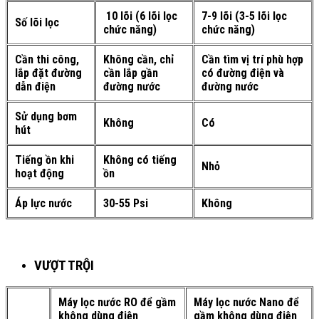
10 lõi (6 lõi lọc
7-9 lõi (3-5 lõi lọc
Số lõi lọc
chức năng)
chức năng)
Cần thi công,
Không cần, chỉ
Cần tìm vị trí phù hợp
lắp đặt đường
cần lắp gần
có đường điện và
dẫn điện
đường nước
đường nước
Sử dụng bơm
Không
Có
hút
Tiếng ồn khi
Không có tiếng
Nhỏ
hoạt động
ồn
Áp lực nước
30-55 Psi
Không
VƯỢT TRỘI
Máy lọc nước RO để gầm
Máy lọc nước Nano để
không dùng điện
gầm không dùng điện