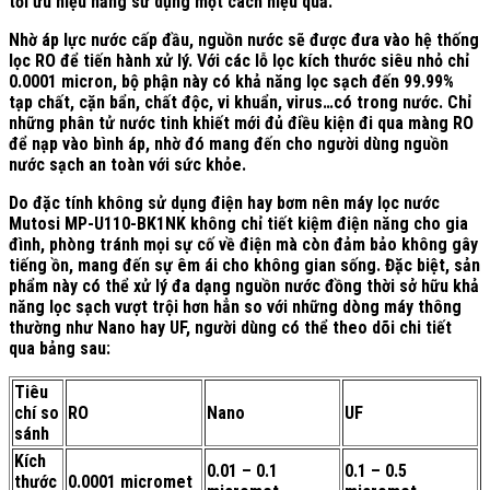
tối ưu hiệu năng sử dụng một cách hiệu quả.
Nhờ áp lực nước cấp đầu, nguồn nước sẽ được đưa vào hệ thống
lọc RO để tiến hành xử lý. Với các lỗ lọc kích thước siêu nhỏ chỉ
0.0001 micron, bộ phận này có khả năng lọc sạch đến 99.99%
tạp chất, cặn bẩn, chất độc, vi khuẩn, virus…có trong nước. Chỉ
những phân tử nước tinh khiết mới đủ điều kiện đi qua màng RO
để nạp vào bình áp, nhờ đó mang đến cho người dùng nguồn
nước sạch an toàn với sức khỏe.
Do đặc tính không sử dụng điện hay bơm nên máy lọc nước
Mutosi MP-U110-BK1NK không chỉ tiết kiệm điện năng cho gia
đình, phòng tránh mọi sự cố về điện mà còn đảm bảo không gây
tiếng ồn, mang đến sự êm ái cho không gian sống. Đặc biệt, sản
phẩm này có thể xử lý đa dạng nguồn nước đồng thời sở hữu khả
năng lọc sạch vượt trội hơn hẳn so với những dòng máy thông
thường như Nano hay UF, người dùng có thể theo dõi chi tiết
qua bảng sau:
Tiêu
chí so
RO
Nano
UF
sánh
Kích
0.01 – 0.1
0.1 – 0.5
thước
0.0001 micromet