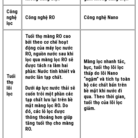
Công
nghệ
Công nghệ RO
Công nghệ Nano
lọc
Tuổi thọ màng RO cao
bởi theo cơ chế hoạt
động của máy lọc nước
RO, nguồn nước sau khi
lọc qua màng lọc RO sẽ
Màng lọc nhanh tắc,
được tách ra làm hai
bục, tuổi thọ lõi lọc
phần: Nước tinh khiết và
thấp do lõi Nano
Tuổi
nước lẫn tạp chất.
“ngậm” và tích tụ toàn
thọ
bộ các chất bẩn trên
lõi
Dưới áp lực nước thải sẽ
bề mặt khi nước đi
lọc
cuốn trôi một phần các
qua. Theo thời gian,
tạp chất lưu lại trên bề
tuổi thọ của lõi lọc
mặt màng lọc RO. Do
giảm.
đó, các lỗ lọc được
thông thoáng hơn giúp
tăng tuổi thọ cho màng
RO.