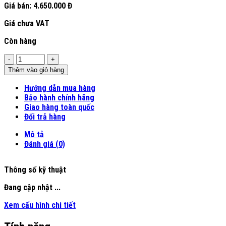
Giá bán:
4.650.000 Đ
Giá chưa VAT
Còn hàng
Số
lượng
Thêm vào giỏ hàng
Hướng dẫn mua hàng
Bảo hành chính hãng
Giao hàng toàn quốc
Đổi trả hàng
Mô tả
Đánh giá (0)
Thông số kỹ thuật
Đang cập nhật ...
Xem cấu hình chi tiết