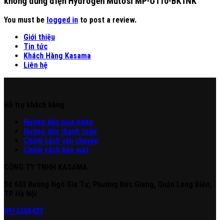
không dùng điện Hydrogen Mutosi MP-U110-BK1NK”
You must be
logged in
to post a review.
Giới thiệu
Tin tức
Khách Hàng Kasama
Liên hệ
Hỗ trợ khách hàng
Hư
ớng
d
ẫn
mua hàng
Hướng dẫn thanh toán
Chính sách vận chuyển
Chính sách bảo mật
CÔNG TY TNHH KASAMA
Số 603 Đường Ngô Gia Tự, Phường Đức Giang, Quận Long Biên,
TP Hà Nội
0913268423