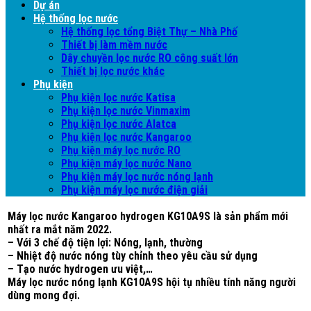
Dự án
Hệ thống lọc nước
Hệ thống lọc tổng Biệt Thự – Nhà Phố
Thiết bị làm mềm nước
Dây chuyền lọc nước RO công suất lớn
Thiết bị lọc nước khác
Phụ kiện
Phụ kiện lọc nước Katisa
Phụ kiện lọc nước Vinmaxim
Phụ kiện lọc nước Alatca
Phụ kiện lọc nước Kangaroo
Phụ kiện máy lọc nước RO
Phụ kiện máy lọc nước Nano
Phụ kiện máy lọc nước nóng lạnh
Phụ kiện máy lọc nước điện giải
Máy lọc nước Kangaroo hydrogen KG10A9S là sản phẩm mới
nhất ra mắt năm 2022.
– Với 3 chế độ tiện lợi: Nóng, lạnh, thường
– Nhiệt độ nước nóng tùy chỉnh theo yêu cầu sử dụng
– Tạo nước hydrogen ưu việt,…
Máy lọc nước nóng lạnh KG10A9S hội tụ nhiều tính năng người
dùng mong đợi.