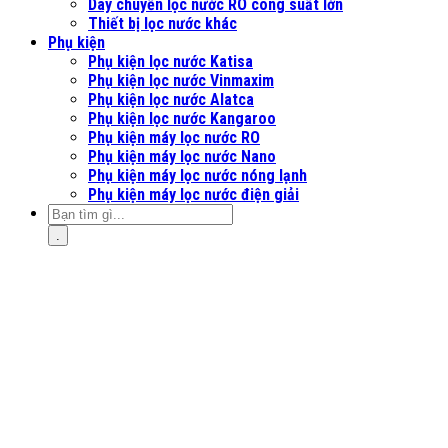
Dây chuyền lọc nước RO công suất lớn
Thiết bị lọc nước khác
Phụ kiện
Phụ kiện lọc nước Katisa
Phụ kiện lọc nước Vinmaxim
Phụ kiện lọc nước Alatca
Phụ kiện lọc nước Kangaroo
Phụ kiện máy lọc nước RO
Phụ kiện máy lọc nước Nano
Phụ kiện máy lọc nước nóng lạnh
Phụ kiện máy lọc nước điện giải
.
Đăng nhập
Tên tài khoản hoặc địa chỉ email
*
Mật khẩu
*
Ghi nhớ mật khẩu
Đăng nhập
Quên mật khẩu?