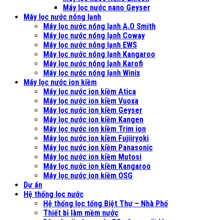
Máy lọc nước nano Geyser
Máy lọc nước nóng lạnh
Máy lọc nước nóng lạnh A.O Smith
Máy lọc nước nóng lạnh Coway
Máy lọc nước nóng lạnh EWS
Máy lọc nước nóng lạnh Kangaroo
Máy lọc nước nóng lạnh Karofi
Máy lọc nước nóng lạnh Winix
Máy lọc nước ion kiềm
Máy lọc nước ion kiềm Atica
Máy lọc nước ion kiềm Vuoxa
Máy lọc nước ion kiềm Geyser
Máy lọc nước ion kiềm Kangen
Máy lọc nước ion kiềm Trim ion
Máy lọc nước ion kiềm Fujiiryoki
Máy lọc nước ion kiềm Panasonic
Máy lọc nước ion kiềm Mutosi
Máy lọc nước ion kiềm Kangaroo
Máy lọc nước ion kiềm OSG
Dự án
Hệ thống lọc nước
Hệ thống lọc tổng Biệt Thự – Nhà Phố
Thiết bị làm mềm nước