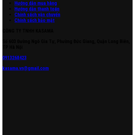
Hư
ớng
d
ẫn
mua hàng
Hướng dẫn thanh toán
Chính sách vận chuyển
Chính sách bảo mật
CÔNG TY TNHH KASAMA
Số 603 Đường Ngô Gia Tự, Phường Đức Giang, Quận Long Biên,
TP Hà Nội
0913268423
kasama.vn@gmail.com