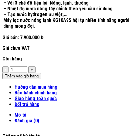
– Với 3 chế độ tiện lợi: Nóng, lạnh, thường
– Nhiệt độ nước nóng tùy chỉnh theo yêu cầu sử dụng
– Tạo nước hydrogen ưu việt,…
Máy lọc nước nóng lạnh KG10A9S hội tụ nhiều tính năng người
dùng mong đợi.
Giá bán:
7.900.000 Đ
Giá chưa VAT
Còn hàng
Số
lượng
Thêm vào giỏ hàng
Hướng dẫn mua hàng
Bảo hành chính hãng
Giao hàng toàn quốc
Đổi trả hàng
Mô tả
Đánh giá (0)