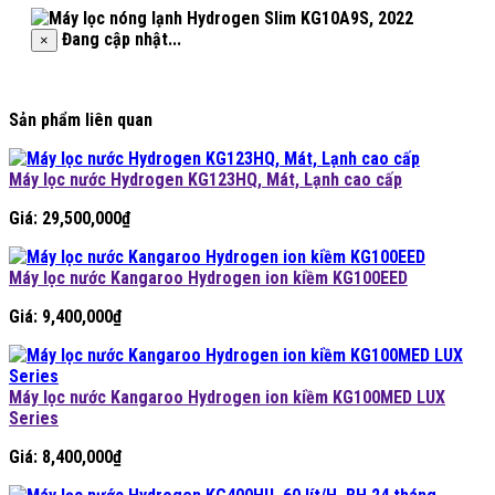
Đang cập nhật...
×
Sản phẩm liên quan
Máy lọc nước Hydrogen KG123HQ, Mát, Lạnh cao cấp
Giá:
29,500,000
₫
Máy lọc nước Kangaroo Hydrogen ion kiềm KG100EED
Giá:
9,400,000
₫
Máy lọc nước Kangaroo Hydrogen ion kiềm KG100MED LUX
Series
Giá:
8,400,000
₫