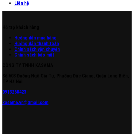
Liên hệ
Hỗ trợ khách hàng
Hư
ớng
d
ẫn
mua hàng
Hướng dẫn thanh toán
Chính sách vận chuyển
Chính sách bảo mật
CÔNG TY TNHH KASAMA
Số 603 Đường Ngô Gia Tự, Phường Đức Giang, Quận Long Biên,
TP Hà Nội
0913268423
kasama.vn@gmail.com