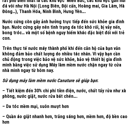
rất phổ biến nhất là các khu vực Miền Bắc, các khu vực gần núi
đá vôi như Hà Nội (Long Biên, Đội cấn, Hoàng mai, Gia Lâm, Hà
Đông…), Thanh Hóa, Ninh Bình, Hưng Yên….
Nước cứng còn gây ảnh hưởng trực tiếp đến sức khỏe gia đình
bạn. Nước cứng gây nên tình trạng da tóc khô rối, bị vảy nến,
bong tróc… và một số bệnh nguy hiểm khác đặc biệt đối với trẻ
con.
Trên thực tế nước máy thành phố khi đến căn hộ của bạn vẫn
không đảm bảo chất lượng do nhiều tác nhân. Vì vậy bạn cần
chủ động trong việc bảo vệ sức khỏe, bảo vệ thiết bị gia đình
mình bằng việc sử dụng Máy làm mềm nước chặn ngay từ cửa
nhà mình ngay từ hôm nay.
Sử dụng máy làm mềm nước Canature sẽ giúp bạn
:
– Tiết kiệm đến 30% chi phí tiền điện, nước, chất tẩy rửa như xà
phòng, nước giặt, nước rửa bát chén….
– Da tóc mềm mại, suôn mượt hơn
– Quần áo giặt nhanh hơn, trắng sáng hơn, mềm hơn, độ bền cao
hơn