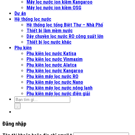
Máy lọc nước ion kiềm Kangaroo
Máy lọc nước ion kiềm OSG
Dự án
Hệ thống lọc nước
Hệ thống lọc tổng Biệt Thự – Nhà Phố
Thiết bị làm mềm nước
Dây chuyền lọc nước RO công suất lớn
Thiết bị lọc nước khác
Phụ kiện
Phụ kiện lọc nước Katisa
Phụ kiện lọc nước Vinmaxim
Phụ kiện lọc nước Alatca
Phụ kiện lọc nước Kangaroo
Phụ kiện máy lọc nước RO
Phụ kiện máy lọc nước Nano
Phụ kiện máy lọc nước nóng lạnh
Phụ kiện máy lọc nước điện giải
.
Đăng nhập