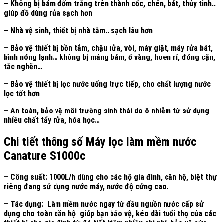
– Không bị bám đốm trắng trên thành cốc, chén, bát, thủy tinh..
giúp đồ dùng rửa sạch hơn
– Nhà vệ sinh, thiết bị nhà tắm.. sạch lâu hơn
– Bảo vệ thiết bị bồn tắm, chậu rửa, vòi, máy giặt, máy rửa bát,
bình nóng lạnh… không bị mảng bám, ố vàng, hoen rỉ, đóng cặn,
tắc nghẽn…
– Bảo vệ thiết bị lọc nước uống trực tiếp, cho chất lượng nước
lọc tốt hơn
– An toàn, bảo vệ môi trường sinh thái do ô nhiễm từ sử dụng
nhiều chất tẩy rửa, hóa học…
Chi tiết thông số Máy lọc làm mềm nước
Canature S1000c
– Công suất: 1000L/h dùng cho các hộ gia đình, căn hộ, biệt thự
riêng đang sử dụng nước máy, nước độ cứng cao.
– Tác dụng: Làm mềm nước ngay từ đầu nguồn nước cấp sử
dụng cho toàn căn hộ giúp bạn bảo vệ, kéo dài tuổi thọ của các