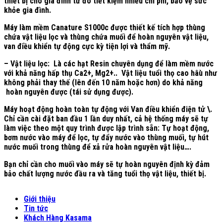
thiết bị cho gia đình từ đó tiết kiệm nhiều chi phí, bảo vệ sức
khỏe gia đình.
Máy làm mềm Canature S1000c được thiết kế tích hợp thùng
chứa vật liệu lọc và thùng chứa muối để hoàn nguyên vật liệu,
van điều khiển tự động cực kỳ tiện lợi và thẩm mỹ.
– Vật liệu lọc: Là các hạt Resin chuyên dụng để làm mềm nước
với khả năng hấp thụ Ca2+, Mg2+.. Vật liệu tuổi thọ cao hâù như
không phải thay thế (lên đến 10 năm hoặc hơn) do khả năng
hoàn nguyên được (tái sử dụng được).
Máy hoạt động hoàn toàn tự động với Van điều khiển điện tử \.
Chỉ cần cài đặt ban đầu 1 lần duy nhất, cả hệ thống máy sẽ tự
làm việc theo một quy trình được lập trình sẵn: Tự hoạt động,
bơm nước vào máy để lọc, tự đẩy nước vào thùng muối, tự hút
nước muối trong thùng để xả rửa hoàn nguyên vật liệu….
Bạn chỉ cần cho muối vào máy sẽ tự hoàn nguyên định kỳ đảm
bảo chất lượng nước đầu ra và tăng tuổi thọ vật liệu, thiết bị.
Giới thiệu
Tin tức
Khách Hàng Kasama