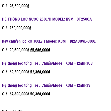
Giá:
95,600,000
₫
HỆ THỐNG LỌC NƯỚC 250L/H MODEL: KSM –DT250CA
Giá:
260,000,000
₫
Dây chuyền lọc RO 300L/H Model: KSM – DI2ABUVL-300L
Giá
Giá
Giá:
90,500,000
₫
65,686,000
₫
gốc
hiện
là:
tại
Hệ thống lọc tổng Tiêu Chuẩn/Model: KSM – I2aBF3US
90,500,000₫.
là:
65,686,000₫.
Giá
Giá
Giá:
69,800,000
₫
52,368,000
₫
gốc
hiện
là:
tại
Hệ thống lọc tổng Tiêu Chuẩn/Model: KSM – I2aBF3S
69,800,000₫.
là:
52,368,000₫.
Giá
Giá
Giá:
67,300,000
₫
50,368,000
₫
gốc
hiện
là:
tại
67,300,000₫.
là: