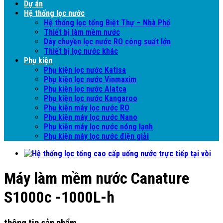
Dự án
Hệ thống lọc nước
Hệ thống lọc tổng Biệt Thự – Nhà Phố
Thiết bị làm mềm nước
Dây chuyền lọc nước RO công suất lớn
Thiết bị lọc nước khác
Phụ kiện
Phụ kiện lọc nước Katisa
Phụ kiện lọc nước Vinmaxim
Phụ kiện lọc nước Alatca
Phụ kiện lọc nước Kangaroo
Phụ kiện máy lọc nước RO
Phụ kiện máy lọc nước Nano
Phụ kiện máy lọc nước nóng lạnh
Phụ kiện máy lọc nước điện giải
Máy làm mềm nước Canature
S1000c -1000L-h
thông tin sản phẩm