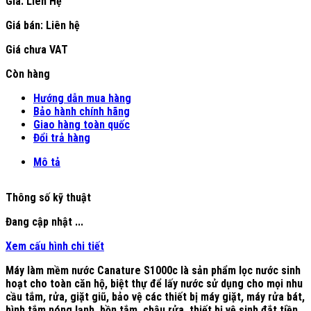
Giá: Liên Hệ
50,368,000₫.
Giá bán:
Liên hệ
Giá chưa VAT
Còn hàng
Hướng dẫn mua hàng
Bảo hành chính hãng
Giao hàng toàn quốc
Đổi trả hàng
Mô tả
Thông số kỹ thuật
Đang cập nhật ...
Xem cấu hình chi tiết
Máy làm mềm nước Canature S1000c là sản phẩm lọc nước sinh
hoạt cho toàn căn hộ, biệt thự để lấy nước sử dụng cho mọi nhu
cầu tắm, rửa, giặt giũ, bảo vệ các thiết bị máy giặt, máy rửa bát,
bình tắm nóng lạnh, bồn tắm, chậu rửa, thiết bị vệ sinh đắt tiền…