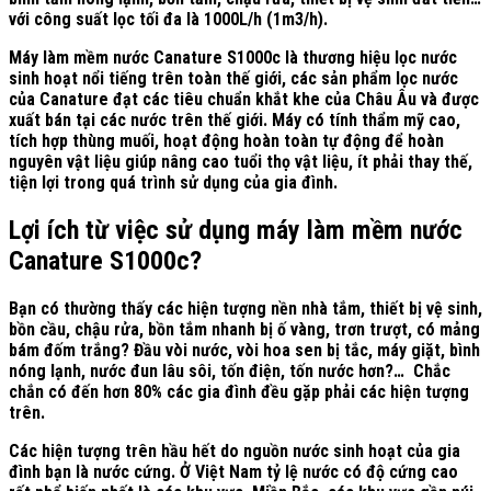
với công suất lọc tối đa là 1000L/h (1m3/h).
Máy làm mềm nước Canature S1000c là thương hiệu lọc nước
sinh hoạt nổi tiếng trên toàn thế giới, các sản phẩm lọc nước
của Canature đạt các tiêu chuẩn khắt khe của Châu Âu và được
xuất bán tại các nước trên thế giới. Máy có tính thẩm mỹ cao,
tích hợp thùng muối, hoạt động hoàn toàn tự động để hoàn
nguyên vật liệu giúp nâng cao tuổi thọ vật liệu, ít phải thay thế,
tiện lợi trong quá trình sử dụng của gia đình.
Lợi ích từ việc sử dụng máy làm mềm nước
Canature S1000c?
Bạn có thường thấy các hiện tượng nền nhà tắm, thiết bị vệ sinh,
bồn cầu, chậu rửa, bồn tắm nhanh bị ố vàng, trơn trượt, có mảng
bám đốm trắng? Đầu vòi nước, vòi hoa sen bị tắc, máy giặt, bình
nóng lạnh, nước đun lâu sôi, tốn điện, tốn nước hơn?… Chắc
chắn có đến hơn 80% các gia đình đều gặp phải các hiện tượng
trên.
Các hiện tượng trên hầu hết do nguồn nước sinh hoạt của gia
đình bạn là nước cứng. Ở Việt Nam tỷ lệ nước có độ cứng cao