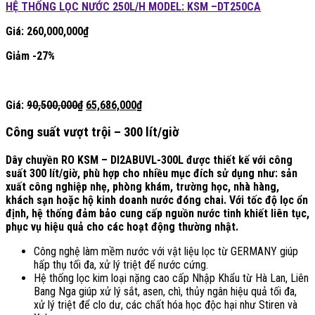
HỆ THỐNG LỌC NƯỚC 250L/H MODEL: KSM –DT250CA
Giá:
260,000,000
₫
Giảm -27%
Giá
Giá
Giá:
90,500,000
₫
65,686,000
₫
gốc
hiện
là:
tại
Công suất vượt trội – 300 lít/giờ
90,500,000₫.
là:
65,686,000₫.
Dây chuyền RO KSM – DI2ABUVL-300L được thiết kế với công
suất
300 lít/giờ
, phù hợp cho nhiều mục đích sử dụng như: sản
xuất công nghiệp nhẹ, phòng khám, trường học, nhà hàng,
khách sạn hoặc hộ kinh doanh nước đóng chai. Với tốc độ lọc ổn
định, hệ thống đảm bảo cung cấp nguồn nước tinh khiết liên tục,
phục vụ hiệu quả cho các hoạt động thường nhật.
Công nghệ làm mềm nước với vật liệu lọc từ GERMANY giúp
hấp thụ tối đa, xử lý triệt để nước cứng.
Hệ thống lọc kim loại nặng cao cấp Nhập Khẩu từ Hà Lan, Liên
Bang Nga giúp xử lý sắt, asen, chì, thủy ngân hiệu quả tối đa,
xử lý triệt để clo dư, các chất hóa học độc hại như Stiren và