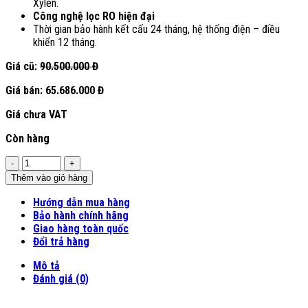
Xylen.
Công nghệ lọc RO hiện đại
Thời gian bảo hành kết cấu 24 tháng, hệ thống điện – điều
khiển 12 tháng.
Giá cũ:
90.500.000 Đ
Giá bán:
65.686.000 Đ
Giá chưa VAT
Còn hàng
Số
lượng
Thêm vào giỏ hàng
Hướng dẫn mua hàng
Bảo hành chính hãng
Giao hàng toàn quốc
Đổi trả hàng
Mô tả
Đánh giá (0)