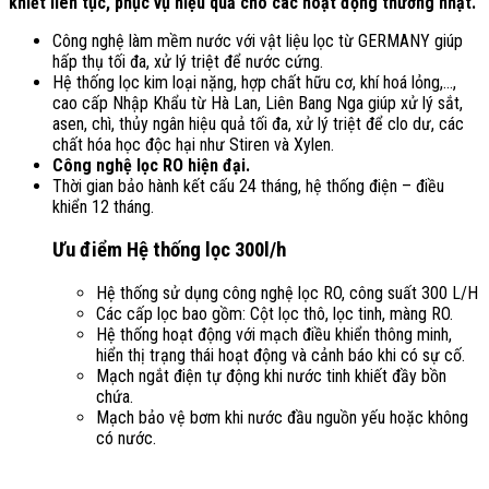
khiết liên tục, phục vụ hiệu quả cho các hoạt động thường nhật.
Công nghệ làm mềm nước với vật liệu lọc từ GERMANY giúp
hấp thụ tối đa, xử lý triệt để nước cứng.
Hệ thống lọc kim loại nặng, hợp chất hữu cơ, khí hoá lỏng,…,
cao cấp Nhập Khẩu từ Hà Lan, Liên Bang Nga giúp xử lý sắt,
asen, chì, thủy ngân hiệu quả tối đa, xử lý triệt để clo dư, các
chất hóa học độc hại như Stiren và Xylen.
Công nghệ lọc RO hiện đại.
Thời gian bảo hành kết cấu 24 tháng, hệ thống điện – điều
khiển 12 tháng.
Ưu điểm Hệ thống lọc 300l/h
Hệ thống sử dụng công nghệ lọc RO, công suất 300 L/H
Các cấp lọc bao gồm: Cột lọc thô, lọc tinh, màng RO.
Hệ thống hoạt động với mạch điều khiển thông minh,
hiển thị trạng thái hoạt động và cảnh báo khi có sự cố.
Mạch ngắt điện tự động khi nước tinh khiết đầy bồn
chứa.
Mạch bảo vệ bơm khi nước đầu nguồn yếu hoặc không
có nước.