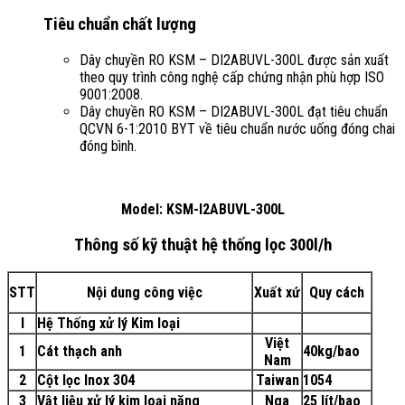
Tiêu chuẩn chất lượng
Dây chuyền RO KSM – DI2ABUVL-300L được sản xuất
theo quy trình công nghệ cấp chứng nhận phù hợp ISO
9001:2008.
Dây chuyền RO KSM – DI2ABUVL-300L đạt tiêu chuẩn
QCVN 6-1:2010 BYT về tiêu chuẩn nước uống đóng chai
đóng bình.
Model:
KSM-I2ABUVL-300L
Thông số kỹ thuật hệ thống lọc 300l/h
STT
Nội dung công việc
Xuất xứ
Quy cách
I
Hệ Thống xử lý Kim loại
Việt
1
Cát thạch anh
40kg/bao
Nam
2
Cột lọc Inox 304
Taiwan
1054
3
Vật liệu xử lý kim loại nặng
Nga
25 lít/bao