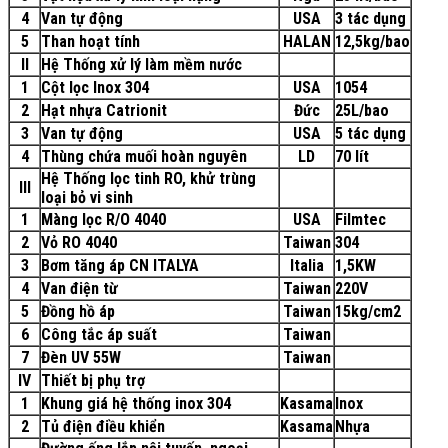
4
Van tự động
USA
3 tác dụng
5
Than hoạt tính
HALAN
12,5kg/bao
II
Hệ Thống xử lý làm mềm nước
1
Cột lọc Inox 304
USA
1054
2
Hạt nhựa Catrionit
Đức
25L/bao
3
Van tự động
USA
5 tác dụng
4
Thùng chứa muối hoàn nguyên
LD
70 lít
Hệ Thống lọc tinh RO, khử trùng
III
loại bỏ vi sinh
1
Màng lọc R/O 4040
USA
Filmtec
2
Vỏ RO 4040
Taiwan
304
3
Bơm tăng áp CN ITALYA
Italia
1,5KW
4
Van điện từ
Taiwan
220V
5
Đồng hồ áp
Taiwan
15kg/cm2
6
Công tắc áp suất
Taiwan
7
Đèn UV 55W
Taiwan
IV
Thiết bị phụ trợ
1
Khung giá hệ thống inox 304
Kasama
Inox
2
Tủ điện điều khiển
Kasama
Nhựa