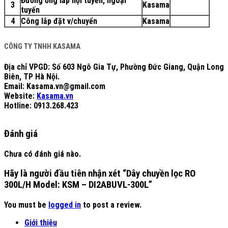
Đường ống lắp nội tuyến, ngoại
3
Kasama
tuyến
4
Công lắp đặt v/chuyển
Kasama
CÔNG TY TNHH KASAMA
Địa chỉ VPGD: Số 603 Ngô Gia Tự, Phường Đức Giang, Quận Long
Biên, TP Hà Nội.
Email: Kasama.vn@gmail.com
Website:
Kasama.vn
Hotline:
0913.268.423
Đánh giá
Chưa có đánh giá nào.
Hãy là người đầu tiên nhận xét “Dây chuyền lọc RO
300L/H Model: KSM – DI2ABUVL-300L”
You must be
logged in
to post a review.
Giới thiệu