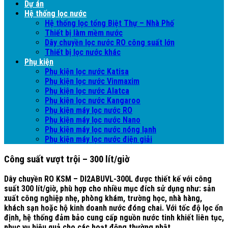
Dự án
Hệ thống lọc nước
Hệ thống lọc tổng Biệt Thự – Nhà Phố
Thiết bị làm mềm nước
Dây chuyền lọc nước RO công suất lớn
Thiết bị lọc nước khác
Phụ kiện
Phụ kiện lọc nước Katisa
Phụ kiện lọc nước Vinmaxim
Phụ kiện lọc nước Alatca
Phụ kiện lọc nước Kangaroo
Phụ kiện máy lọc nước RO
Phụ kiện máy lọc nước Nano
Phụ kiện máy lọc nước nóng lạnh
Phụ kiện máy lọc nước điện giải
Công suất vượt trội – 300 lít/giờ
Dây chuyền RO KSM – DI2ABUVL-300L được thiết kế với công
suất
300 lít/giờ
, phù hợp cho nhiều mục đích sử dụng như: sản
xuất công nghiệp nhẹ, phòng khám, trường học, nhà hàng,
khách sạn hoặc hộ kinh doanh nước đóng chai. Với tốc độ lọc ổn
định, hệ thống đảm bảo cung cấp nguồn nước tinh khiết liên tục,
phục vụ hiệu quả cho các hoạt động thường nhật.