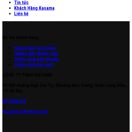
Tin tức
Khách Hàng Kasama
Liên hệ
Hỗ trợ khách hàng
Hư
ớng
d
ẫn
mua hàng
Hướng dẫn thanh toán
Chính sách vận chuyển
Chính sách bảo mật
CÔNG TY TNHH KASAMA
Số 603 Đường Ngô Gia Tự, Phường Đức Giang, Quận Long Biên,
TP Hà Nội
0913268423
kasama.vn@gmail.com