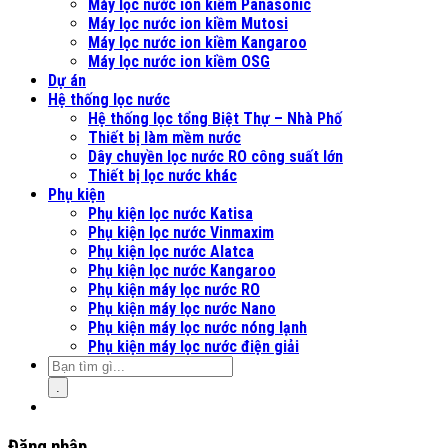
Máy lọc nước ion kiềm Panasonic
Máy lọc nước ion kiềm Mutosi
Máy lọc nước ion kiềm Kangaroo
Máy lọc nước ion kiềm OSG
Dự án
Hệ thống lọc nước
Hệ thống lọc tổng Biệt Thự – Nhà Phố
Thiết bị làm mềm nước
Dây chuyền lọc nước RO công suất lớn
Thiết bị lọc nước khác
Phụ kiện
Phụ kiện lọc nước Katisa
Phụ kiện lọc nước Vinmaxim
Phụ kiện lọc nước Alatca
Phụ kiện lọc nước Kangaroo
Phụ kiện máy lọc nước RO
Phụ kiện máy lọc nước Nano
Phụ kiện máy lọc nước nóng lạnh
Phụ kiện máy lọc nước điện giải
.
Đăng nhập