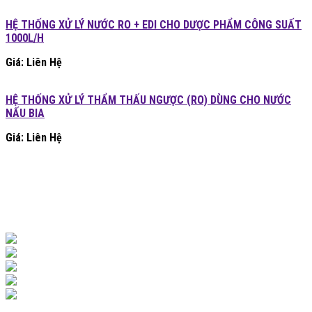
HỆ THỐNG XỬ LÝ NƯỚC RO + EDI CHO DƯỢC PHẨM CÔNG SUẤT
1000L/H
Giá: Liên Hệ
HỆ THỐNG XỬ LÝ THẨM THẤU NGƯỢC (RO) DÙNG CHO NƯỚC
NẤU BIA
Giá: Liên Hệ