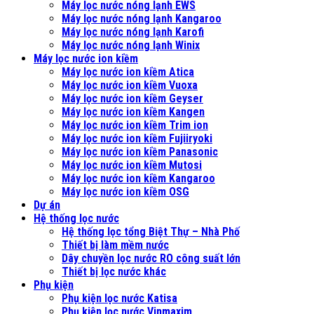
Máy lọc nước nóng lạnh EWS
Máy lọc nước nóng lạnh Kangaroo
Máy lọc nước nóng lạnh Karofi
Máy lọc nước nóng lạnh Winix
Máy lọc nước ion kiềm
Máy lọc nước ion kiềm Atica
Máy lọc nước ion kiềm Vuoxa
Máy lọc nước ion kiềm Geyser
Máy lọc nước ion kiềm Kangen
Máy lọc nước ion kiềm Trim ion
Máy lọc nước ion kiềm Fujiiryoki
Máy lọc nước ion kiềm Panasonic
Máy lọc nước ion kiềm Mutosi
Máy lọc nước ion kiềm Kangaroo
Máy lọc nước ion kiềm OSG
Dự án
Hệ thống lọc nước
Hệ thống lọc tổng Biệt Thự – Nhà Phố
Thiết bị làm mềm nước
Dây chuyền lọc nước RO công suất lớn
Thiết bị lọc nước khác
Phụ kiện
Phụ kiện lọc nước Katisa
Phụ kiện lọc nước Vinmaxim