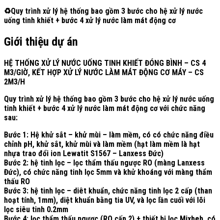
♻️
Quy trình xử lý hệ thống bao gồm 3 bước cho hệ xử lý nước
uống tinh khiết + bước 4 xử lý nước làm mát động cơ
Giới thiệu dự án
HỆ THỐNG XỬ LÝ NƯỚC UỐNG TINH KHIẾT ĐÓNG BÌNH – CS 4
M3/GIỜ, KẾT HỢP XỬ LÝ NƯỚC LÀM MÁT ĐỘNG CƠ MÁY – CS
2M3/H
Quy trình xử lý hệ thống bao gồm 3 bước cho hệ xử lý nước uống
tinh khiết + bước 4 xử lý nước làm mát động cơ với chức năng
sau:
Bước 1: Hệ khử sắt – khử mùi – làm mềm, có có chức năng điều
chỉnh pH, khử sắt, khử mùi và làm mềm (hạt làm mềm là hạt
nhựa trao đổi ion Lewatit S1567 – Lanxess Đức)
Bước 2: hệ tinh lọc – lọc thẩm thấu ngược RO (màng Lanxess
Đức), có chức năng tinh lọc 5mm và khử khoáng với màng thẩm
thấu RO
Bước 3: hệ tinh lọc – diêt khuẩn, chức năng tinh lọc 2 cấp (than
hoạt tính, 1mm), diệt khuẩn bằng tia UV, và lọc lần cuối với lõi
lọc siêu tinh 0.2mm
Bước 4: lọc thẩm thấu ngược (RO cấp 2) + thiết bị lọc Mixbeb, có