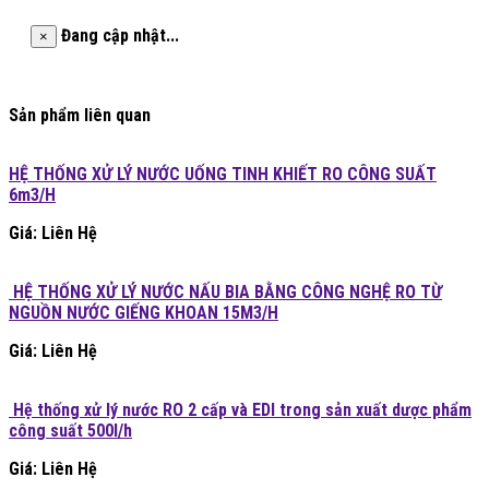
Đang cập nhật...
×
Sản phẩm liên quan
HỆ THỐNG XỬ LÝ NƯỚC UỐNG TINH KHIẾT RO CÔNG SUẤT
6m3/H
Giá: Liên Hệ
HỆ THỐNG XỬ LÝ NƯỚC NẤU BIA BẰNG CÔNG NGHỆ RO TỪ
NGUỒN NƯỚC GIẾNG KHOAN 15M3/H
Giá: Liên Hệ
Hệ thống xử lý nước RO 2 cấp và EDI trong sản xuất dược phẩm
công suất 500l/h
Giá: Liên Hệ