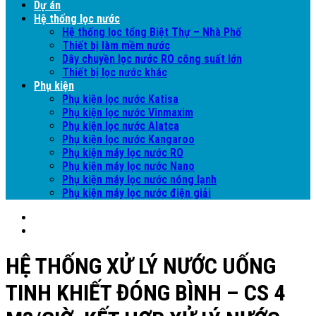
Dự án
Hệ thống lọc nước
Hệ thống lọc tổng Biệt Thự – Nhà Phố
Thiết bị làm mềm nước
Dây chuyền lọc nước RO công suất lớn
Thiết bị lọc nước khác
Phụ kiện
Phụ kiện lọc nước Katisa
Phụ kiện lọc nước Vinmaxim
Phụ kiện lọc nước Alatca
Phụ kiện lọc nước Kangaroo
Phụ kiện máy lọc nước RO
Phụ kiện máy lọc nước Nano
Phụ kiện máy lọc nước nóng lạnh
Phụ kiện máy lọc nước điện giải
HỆ THỐNG XỬ LÝ NƯỚC UỐNG
TINH KHIẾT ĐÓNG BÌNH – CS 4