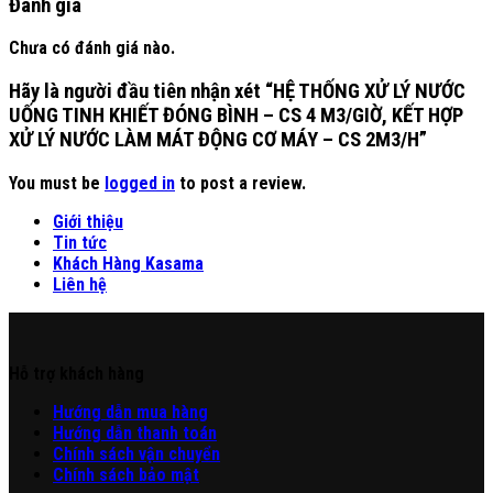
Đánh giá
Chưa có đánh giá nào.
Hãy là người đầu tiên nhận xét “HỆ THỐNG XỬ LÝ NƯỚC
UỐNG TINH KHIẾT ĐÓNG BÌNH – CS 4 M3/GIỜ, KẾT HỢP
XỬ LÝ NƯỚC LÀM MÁT ĐỘNG CƠ MÁY – CS 2M3/H”
You must be
logged in
to post a review.
Giới thiệu
Tin tức
Khách Hàng Kasama
Liên hệ
Hỗ trợ khách hàng
Hư
ớng
d
ẫn
mua hàng
Hướng dẫn thanh toán
Chính sách vận chuyển
Chính sách bảo mật