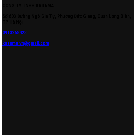
CÔNG TY TNHH KASAMA
Số 603 Đường Ngô Gia Tự, Phường Đức Giang, Quận Long Biên,
TP Hà Nội
0913268423
kasama.vn@gmail.com