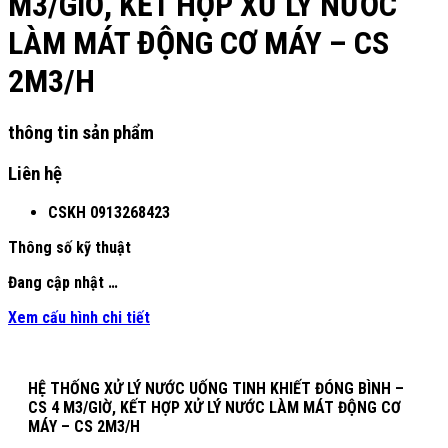
M3/GIỜ, KẾT HỢP XỬ LÝ NƯỚC
LÀM MÁT ĐỘNG CƠ MÁY – CS
2M3/H
thông tin sản phẩm
Liên hệ
CSKH
0913268423
Thông số kỹ thuật
Đang cập nhật …
Xem cấu hình chi tiết
HỆ THỐNG XỬ LÝ NƯỚC UỐNG TINH KHIẾT ĐÓNG BÌNH –
CS 4 M3/GIỜ, KẾT HỢP XỬ LÝ NƯỚC LÀM MÁT ĐỘNG CƠ
MÁY – CS 2M3/H