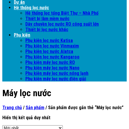
Dự án
Hệ thống lọc nước
Hệ thống lọc tổng Biệt Thự – Nhà Phố
Thiết bị làm mềm nước
Dây chuyền lọc nước RO công suất lớn
Thiết bị lọc nước khác
Phụ kiện
Phụ kiện lọc nước Katisa
Phụ kiện lọc nước Vinmaxim
Phụ kiện lọc nước Alatca
Phụ kiện lọc nước Kangaroo
Phụ kiện máy lọc nước RO
Phụ kiện máy lọc nước Nano
Phụ kiện máy lọc nước nóng lạnh
Phụ kiện máy lọc nước điện giải
Máy lọc nước
Trang chủ
/
Sản phẩm
/
Sản phẩm được gắn thẻ “Máy lọc nước”
Hiển thị kết quả duy nhất