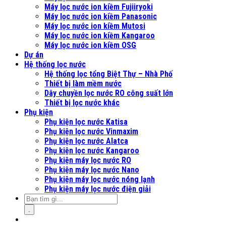
Máy lọc nước ion kiềm Fujiiryoki
Máy lọc nước ion kiềm Panasonic
Máy lọc nước ion kiềm Mutosi
Máy lọc nước ion kiềm Kangaroo
Máy lọc nước ion kiềm OSG
Dự án
Hệ thống lọc nước
Hệ thống lọc tổng Biệt Thự – Nhà Phố
Thiết bị làm mềm nước
Dây chuyền lọc nước RO công suất lớn
Thiết bị lọc nước khác
Phụ kiện
Phụ kiện lọc nước Katisa
Phụ kiện lọc nước Vinmaxim
Phụ kiện lọc nước Alatca
Phụ kiện lọc nước Kangaroo
Phụ kiện máy lọc nước RO
Phụ kiện máy lọc nước Nano
Phụ kiện máy lọc nước nóng lạnh
Phụ kiện máy lọc nước điện giải
.