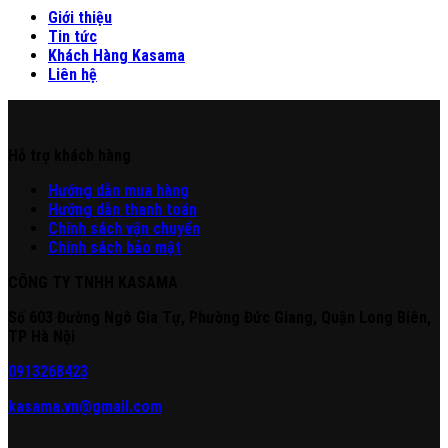
Giới thiệu
Tin tức
Khách Hàng Kasama
Liên hệ
Hỗ trợ khách hàng
Hư
ớng
d
ẫn
mua hàng
Hướng dẫn thanh toán
Chính sách vận chuyển
Chính sách bảo mật
CÔNG TY TNHH KASAMA
Số 603 Đường Ngô Gia Tự, Phường Đức Giang, Quận Long Biên,
TP Hà Nội
0913268423
kasama.vn@gmail.com