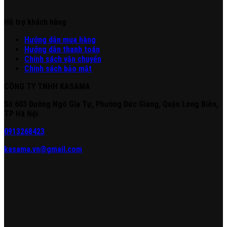
Hỗ trợ khách hàng
Hư
ớng
d
ẫn
mua hàng
Hướng dẫn thanh toán
Chính sách vận chuyển
Chính sách bảo mật
CÔNG TY TNHH KASAMA
Số 603 Đường Ngô Gia Tự, Phường Đức Giang, Quận Long Biên,
TP Hà Nội
0913268423
kasama.vn@gmail.com