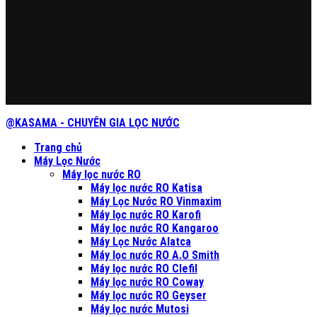
@KASAMA - CHUYÊN GIA LỌC NƯỚC
Trang chủ
Máy Lọc Nước
Máy lọc nước RO
Máy lọc nước RO Katisa
Máy Lọc Nước RO Vinmaxim
Máy lọc nước RO Karofi
Máy lọc nước RO Kangaroo
Máy Lọc Nước Alatca
Máy lọc nước RO A.O Smith
Máy lọc nước RO Clefil
Máy lọc nước RO Coway
Máy lọc nước RO Geyser
Máy lọc nước Mutosi