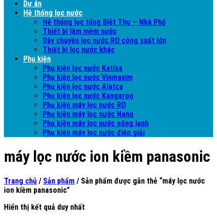
Dự án
Hệ thống lọc nước
Hệ thống lọc tổng Biệt Thự – Nhà Phố
Thiết bị làm mềm nước
Dây chuyền lọc nước RO công suất lớn
Thiết bị lọc nước khác
Phụ kiện
Phụ kiện lọc nước Katisa
Phụ kiện lọc nước Vinmaxim
Phụ kiện lọc nước Alatca
Phụ kiện lọc nước Kangaroo
Phụ kiện máy lọc nước RO
Phụ kiện máy lọc nước Nano
Phụ kiện máy lọc nước nóng lạnh
Phụ kiện máy lọc nước điện giải
máy lọc nước ion kiềm panasonic
Trang chủ
/
Sản phẩm
/
Sản phẩm được gắn thẻ “máy lọc nước
ion kiềm panasonic”
Hiển thị kết quả duy nhất