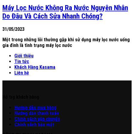
Máy Lọc Nước Không Ra Nước Nguyên Nhân
Do Đâu Và Cách Sửa Nhanh Chóng?
31/05/2023
Một trong những lỗi thường gặp khi sử dụng máy lọc nước uống
gia đình là tình trạng máy lọc nước
Giới thiệu
Tin tức
Khách Hàng Kasama
Liên hệ
Hỗ trợ khách hàng
Hư
ớng
d
ẫn
mua hàng
Hướng dẫn thanh toán
Chính sách vận chuyển
Chính sách bảo mật