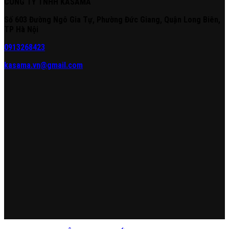
CÔNG TY TNHH KASAMA
Số 603 Đường Ngô Gia Tự, Phường Đức Giang, Quận Long Biên,
TP Hà Nội
0913268423
kasama.vn@gmail.com