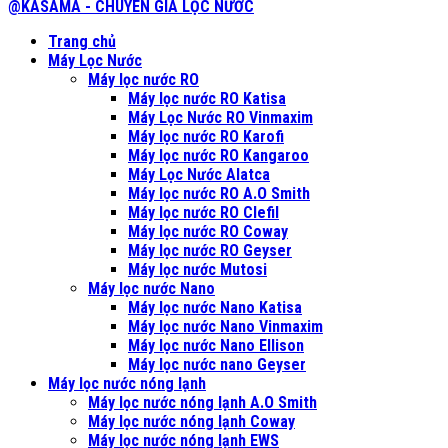
@KASAMA - CHUYÊN GIA LỌC NƯỚC
Trang chủ
Máy Lọc Nước
Máy lọc nước RO
Máy lọc nước RO Katisa
Máy Lọc Nước RO Vinmaxim
Máy lọc nước RO Karofi
Máy lọc nước RO Kangaroo
Máy Lọc Nước Alatca
Máy lọc nước RO A.O Smith
Máy lọc nước RO Clefil
Máy lọc nước RO Coway
Máy lọc nước RO Geyser
Máy lọc nước Mutosi
Máy lọc nước Nano
Máy lọc nước Nano Katisa
Máy lọc nước Nano Vinmaxim
Máy lọc nước Nano Ellison
Máy lọc nước nano Geyser
Máy lọc nước nóng lạnh
Máy lọc nước nóng lạnh A.O Smith
Máy lọc nước nóng lạnh Coway
Máy lọc nước nóng lạnh EWS