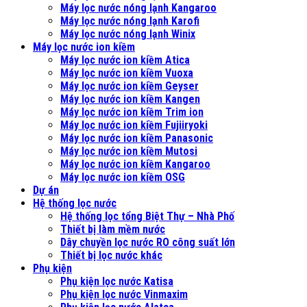
Máy lọc nước nóng lạnh Kangaroo
Máy lọc nước nóng lạnh Karofi
Máy lọc nước nóng lạnh Winix
Máy lọc nước ion kiềm
Máy lọc nước ion kiềm Atica
Máy lọc nước ion kiềm Vuoxa
Máy lọc nước ion kiềm Geyser
Máy lọc nước ion kiềm Kangen
Máy lọc nước ion kiềm Trim ion
Máy lọc nước ion kiềm Fujiiryoki
Máy lọc nước ion kiềm Panasonic
Máy lọc nước ion kiềm Mutosi
Máy lọc nước ion kiềm Kangaroo
Máy lọc nước ion kiềm OSG
Dự án
Hệ thống lọc nước
Hệ thống lọc tổng Biệt Thự – Nhà Phố
Thiết bị làm mềm nước
Dây chuyền lọc nước RO công suất lớn
Thiết bị lọc nước khác
Phụ kiện
Phụ kiện lọc nước Katisa
Phụ kiện lọc nước Vinmaxim