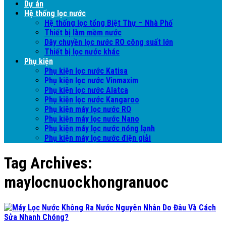
Dự án
Hệ thống lọc nước
Hệ thống lọc tổng Biệt Thự – Nhà Phố
Thiết bị làm mềm nước
Dây chuyền lọc nước RO công suất lớn
Thiết bị lọc nước khác
Phụ kiện
Phụ kiện lọc nước Katisa
Phụ kiện lọc nước Vinmaxim
Phụ kiện lọc nước Alatca
Phụ kiện lọc nước Kangaroo
Phụ kiện máy lọc nước RO
Phụ kiện máy lọc nước Nano
Phụ kiện máy lọc nước nóng lạnh
Phụ kiện máy lọc nước điện giải
Tag Archives:
maylocnuockhongranuoc