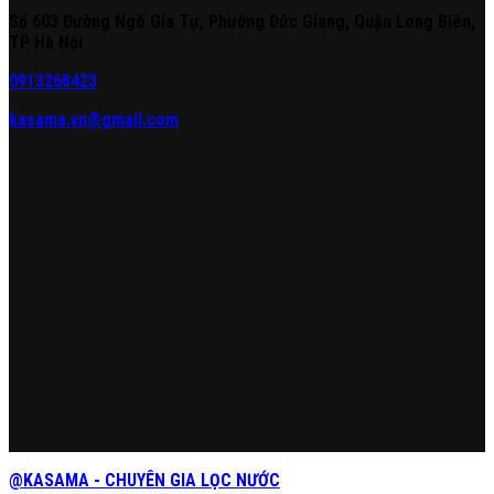
Số 603 Đường Ngô Gia Tự, Phường Đức Giang, Quận Long Biên,
TP Hà Nội
0913268423
kasama.vn@gmail.com
@KASAMA - CHUYÊN GIA LỌC NƯỚC