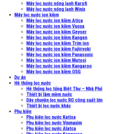
Máy lọc nước nóng lạnh Karofi
Máy lọc nước nóng lạnh Winix
Máy lọc nước ion kiềm
Máy lọc nước ion kiềm Atica
Máy lọc nước ion kiềm Vuoxa
Máy lọc nước ion kiềm Geyser
Máy lọc nước ion kiềm Kangen
Máy lọc nước ion kiềm Trim ion
Máy lọc nước ion kiềm Fujiiryoki
Máy lọc nước ion kiềm Panasonic
Máy lọc nước ion kiềm Mutosi
Máy lọc nước ion kiềm Kangaroo
Máy lọc nước ion kiềm OSG
Dự án
Hệ thống lọc nước
Hệ thống lọc tổng Biệt Thự – Nhà Phố
Thiết bị làm mềm nước
Dây chuyền lọc nước RO công suất lớn
Thiết bị lọc nước khác
Phụ kiện
Phụ kiện lọc nước Katisa
Phụ kiện lọc nước Vinmaxim
Phụ kiện lọc nước Alatca