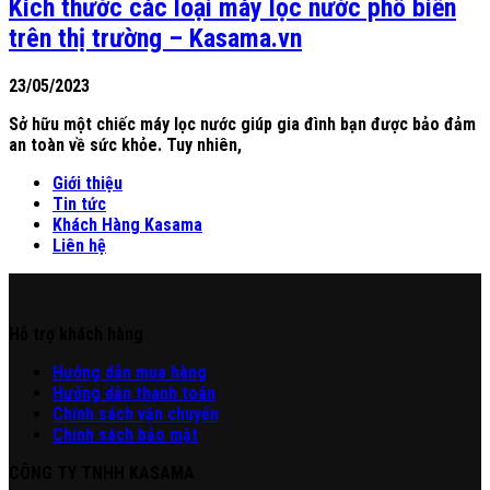
Kích thước các loại máy lọc nước phổ biến
trên thị trường – Kasama.vn
23/05/2023
Sở hữu một chiếc máy lọc nước giúp gia đình bạn được bảo đảm
an toàn về sức khỏe. Tuy nhiên,
Giới thiệu
Tin tức
Khách Hàng Kasama
Liên hệ
Hỗ trợ khách hàng
Hư
ớng
d
ẫn
mua hàng
Hướng dẫn thanh toán
Chính sách vận chuyển
Chính sách bảo mật
CÔNG TY TNHH KASAMA