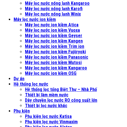
Máy lọc nước nóng lạnh Kangaroo
Máy lọc nước nóng lạnh Karofi
Máy lọc nước nóng lạnh Winix
Máy lọc nước ion kiềm
Máy lọc nước ion kiềm Atica
Máy lọc nước ion kiềm Vuoxa
Máy lọc nước ion kiềm Geyser
Máy lọc nước ion kiềm Kangen
Máy lọc nước ion kiềm Trim ion
Máy lọc nước ion kiềm Fujiiryoki
Máy lọc nước ion kiềm Panasonic
Máy lọc nước ion kiềm Mutosi
Máy lọc nước ion kiềm Kangaroo
Máy lọc nước ion kiềm OSG
Dự án
Hệ thống lọc nước
Hệ thống lọc tổng Biệt Thự – Nhà Phố
Thiết bị làm mềm nước
Dây chuyền lọc nước RO công suất lớn
Thiết bị lọc nước khác
Phụ kiện
Phụ kiện lọc nước Katisa
Phụ kiện lọc nước Vinmaxim