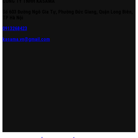
CÔNG TY TNHH KASAMA
Số 603 Đường Ngô Gia Tự, Phường Đức Giang, Quận Long Biên,
TP Hà Nội
0913268423
kasama.vn@gmail.com