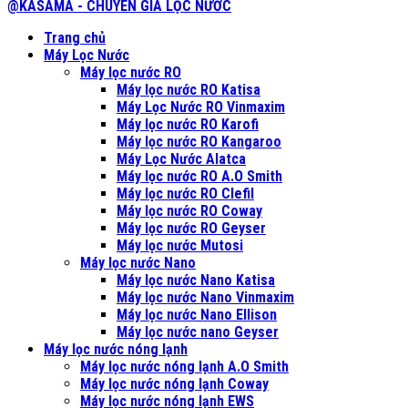
@KASAMA - CHUYÊN GIA LỌC NƯỚC
Trang chủ
Máy Lọc Nước
Máy lọc nước RO
Máy lọc nước RO Katisa
Máy Lọc Nước RO Vinmaxim
Máy lọc nước RO Karofi
Máy lọc nước RO Kangaroo
Máy Lọc Nước Alatca
Máy lọc nước RO A.O Smith
Máy lọc nước RO Clefil
Máy lọc nước RO Coway
Máy lọc nước RO Geyser
Máy lọc nước Mutosi
Máy lọc nước Nano
Máy lọc nước Nano Katisa
Máy lọc nước Nano Vinmaxim
Máy lọc nước Nano Ellison
Máy lọc nước nano Geyser
Máy lọc nước nóng lạnh
Máy lọc nước nóng lạnh A.O Smith
Máy lọc nước nóng lạnh Coway
Máy lọc nước nóng lạnh EWS