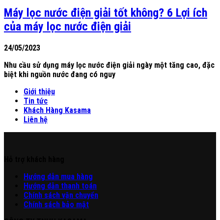
Máy lọc nước điện giải tốt không? 6 Lợi ích
của máy lọc nước điện giải
24/05/2023
Nhu cầu sử dụng máy lọc nước điện giải ngày một tăng cao, đặc
biệt khi nguồn nước đang có nguy
Giới thiệu
Tin tức
Khách Hàng Kasama
Liên hệ
Hỗ trợ khách hàng
Hư
ớng
d
ẫn
mua hàng
Hướng dẫn thanh toán
Chính sách vận chuyển
Chính sách bảo mật