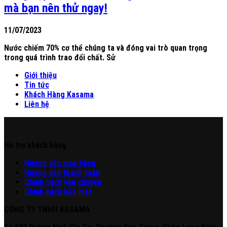
mà bạn nên thử ngay!
11/07/2023
Nước chiếm 70% cơ thể chúng ta và đóng vai trò quan trọng
trong quá trình trao đổi chất. Sử
Giới thiệu
Tin tức
Khách Hàng Kasama
Liên hệ
Hỗ trợ khách hàng
Hư
ớng
d
ẫn
mua hàng
Hướng dẫn thanh toán
Chính sách vận chuyển
Chính sách bảo mật
CÔNG TY TNHH KASAMA