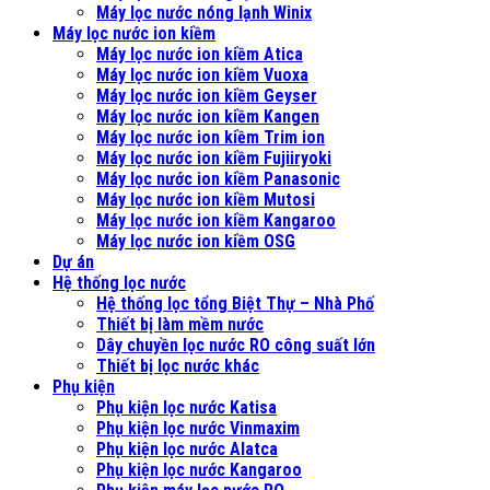
Máy lọc nước nóng lạnh Winix
Máy lọc nước ion kiềm
Máy lọc nước ion kiềm Atica
Máy lọc nước ion kiềm Vuoxa
Máy lọc nước ion kiềm Geyser
Máy lọc nước ion kiềm Kangen
Máy lọc nước ion kiềm Trim ion
Máy lọc nước ion kiềm Fujiiryoki
Máy lọc nước ion kiềm Panasonic
Máy lọc nước ion kiềm Mutosi
Máy lọc nước ion kiềm Kangaroo
Máy lọc nước ion kiềm OSG
Dự án
Hệ thống lọc nước
Hệ thống lọc tổng Biệt Thự – Nhà Phố
Thiết bị làm mềm nước
Dây chuyền lọc nước RO công suất lớn
Thiết bị lọc nước khác
Phụ kiện
Phụ kiện lọc nước Katisa
Phụ kiện lọc nước Vinmaxim
Phụ kiện lọc nước Alatca
Phụ kiện lọc nước Kangaroo