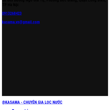
Số 603 Đường Ngô Gia Tự, Phường Đức Giang, Quận Long Biên,
TP Hà Nội
0913268423
kasama.vn@gmail.com
@KASAMA - CHUYÊN GIA LỌC NƯỚC