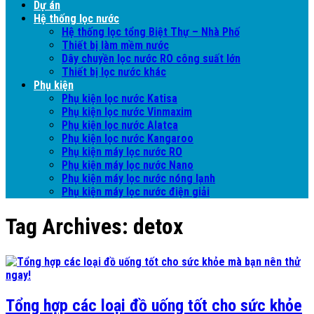
Dự án
Hệ thống lọc nước
Hệ thống lọc tổng Biệt Thự – Nhà Phố
Thiết bị làm mềm nước
Dây chuyền lọc nước RO công suất lớn
Thiết bị lọc nước khác
Phụ kiện
Phụ kiện lọc nước Katisa
Phụ kiện lọc nước Vinmaxim
Phụ kiện lọc nước Alatca
Phụ kiện lọc nước Kangaroo
Phụ kiện máy lọc nước RO
Phụ kiện máy lọc nước Nano
Phụ kiện máy lọc nước nóng lạnh
Phụ kiện máy lọc nước điện giải
Tag Archives:
detox
Tổng hợp các loại đồ uống tốt cho sức khỏe