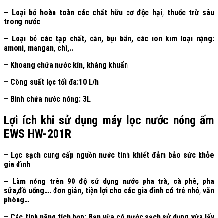
– Loại bỏ hoàn toàn các chất hữu cơ độc hại, thuốc trừ sâu
trong nước
– Loại bỏ các tạp chất, căn, bụi bẩn, các ion kim loại nặng:
amoni, mangan, chì,..
– Khoang chứa nước kín, kháng khuẩn
– Công suất lọc tối đa:10 L/h
– Bình chứa nước nóng: 3L
Lợi ích khi sử dụng máy lọc nước nóng ấm
EWS HW-201R
– Lọc sạch cung cấp nguồn nước tinh khiết đảm bảo sức khỏe
gia đình
– Làm nóng trên 90 độ sử dụng nước pha trà, cà phê, pha
sữa,đồ uống…. đơn giản, tiện lợi cho các gia đình có trẻ nhỏ, văn
phòng…
– Các tính năng tích hợp: Bạn vừa có nước sạch sử dụng vừa lấy