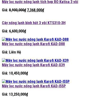
Máy lọc nước nóng lạnh tích hợp RO Katisa 3 vòi
Giá
Giá
Giá:
8,900,000
₫
7,368,000
₫
gốc
hiện
là:
tại
Cây nóng lạnh bình hút 3 vòi KTS310-3H
8,900,000₫.
là:
7,368,000₫.
Giá:
6,600,000
₫
Máy lọc nước nóng lạnh Karofi KAD-D88
Giá: Liên Hệ
Máy lọc nước nóng lạnh Karofi KAD-X39
Giá:
10,450,000
₫
Máy lọc nước nóng lạnh Karofi KAD-I55P
Giá:
13,250,000
₫