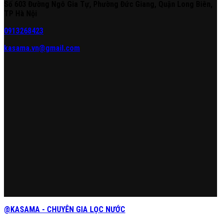
Số 603 Đường Ngô Gia Tự, Phường Đức Giang, Quận Long Biên,
TP Hà Nội
0913268423
kasama.vn@gmail.com
@KASAMA - CHUYÊN GIA LỌC NƯỚC