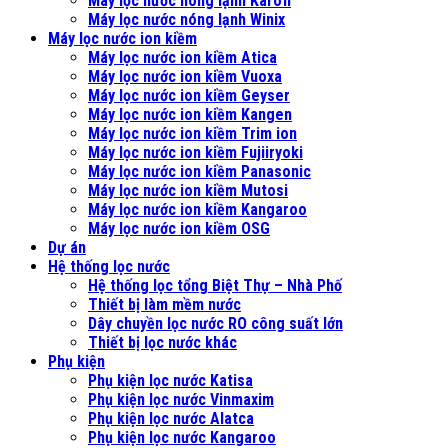
Máy lọc nước nóng lạnh Karofi
Máy lọc nước nóng lạnh Winix
Máy lọc nước ion kiềm
Máy lọc nước ion kiềm Atica
Máy lọc nước ion kiềm Vuoxa
Máy lọc nước ion kiềm Geyser
Máy lọc nước ion kiềm Kangen
Máy lọc nước ion kiềm Trim ion
Máy lọc nước ion kiềm Fujiiryoki
Máy lọc nước ion kiềm Panasonic
Máy lọc nước ion kiềm Mutosi
Máy lọc nước ion kiềm Kangaroo
Máy lọc nước ion kiềm OSG
Dự án
Hệ thống lọc nước
Hệ thống lọc tổng Biệt Thự – Nhà Phố
Thiết bị làm mềm nước
Dây chuyền lọc nước RO công suất lớn
Thiết bị lọc nước khác
Phụ kiện
Phụ kiện lọc nước Katisa
Phụ kiện lọc nước Vinmaxim
Phụ kiện lọc nước Alatca
Phụ kiện lọc nước Kangaroo