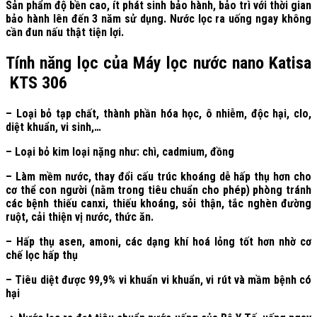
Sản phẩm độ bền cao, ít phát sinh bảo hành, bảo trì với thời gian
bảo hành lên đến 3 năm sử dụng. Nước lọc ra uống ngay không
cần đun nấu thật tiện lợi.
Tính năng lọc của Máy lọc nước nano Katisa
KTS 306
– Loại bỏ tạp chất, thành phần hóa học, ô nhiễm, độc hại, clo,
diệt khuẩn, vi sinh,…
– Loại bỏ kim loại nặng như: chì, cadmium, đồng
– Làm mềm nước, thay đổi cấu trúc khoáng dễ hấp thụ hơn cho
cơ thể con người (nằm trong tiêu chuẩn cho phép) phòng tránh
các bệnh thiếu canxi, thiếu khoáng, sỏi thận, tắc nghèn đường
ruột, cải thiện vị nước, thức ăn.
– Hấp thụ asen, amoni, các dạng khí hoá lỏng tốt hơn nhờ cơ
chế lọc hấp thụ
– Tiêu diệt được 99,9% vi khuẩn vi khuẩn, vi rút và mầm bệnh có
hại