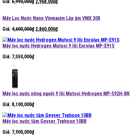
Giá
Giá
Giá:
5,990,000
₫
2,968,000
₫
gốc
hiện
là:
tại
Máy Lọc Nước Nano Vinmaxim Lắp âm VMX 308
5,990,000₫.
là:
2,968,000₫.
Giá
Giá
Giá:
4,600,000
₫
2,860,000
₫
gốc
hiện
là:
tại
Máy lọc nước Hydrogen Mutosi 9 lõi Enrolas MP-E91S
4,600,000₫.
là:
2,860,000₫.
Giá:
7,550,000
₫
Máy lọc nước nóng nguội 9 lõi Mutosi Hydrogen MP-592H-BK
Giá:
8,100,000
₫
Máy lọc nước tắm Geyser Typhoon 10BB
Giá:
7,900,000
₫