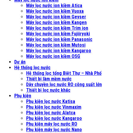
Máy lọc nước ion kiềm Atica
Máy lọc nước ion kiềm Vuoxa
Máy lọc nước ion kiềm Geyser
Máy lọc nước ion kiềm Kangen
Máy lọc nước ion kiềm Trim ion
Máy lọc nước ion kiềm Fujiiryoki
Máy lọc nước ion kiềm Panasonic
Máy lọc nước ion kiềm Mutosi
Máy lọc nước ion kiềm Kangaroo
Máy lọc nước ion kiềm OSG
Dự án
Hệ thống lọc nước
Hệ thống lọc tổng Biệt Thự – Nhà Phố
Thiết bị làm mềm nước
Dây chuyền lọc nước RO công suất lớn
Thiết bị lọc nước khác
Phụ kiện
Phụ kiện lọc nước Katisa
Phụ kiện lọc nước Vinmaxim
Phụ kiện lọc nước Alatca
Phụ kiện lọc nước Kangaroo
Phụ kiện máy lọc nước RO
Phụ kiện máy lọc nước Nano