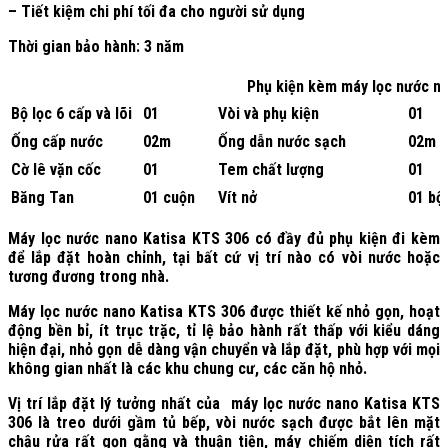
– Tiết kiệm chi phí tối đa cho người sử dụng
Thời gian bảo hành: 3 năm
Phụ kiện kèm máy lọc nước n
Bộ lọc 6 cấp và lõi
01
Vòi và phụ kiện
01
Ống cấp nước
02m
Ống dẫn nước sạch
02m
Cờ lê vặn cốc
01
Tem chất lượng
01
Băng Tan
01 cuộn
Vít nở
01 bộ
Máy lọc nước nano Katisa KTS 306 có đầy đủ phụ kiện đi kèm
để lắp đặt hoàn chỉnh, tại bất cứ vị trí nào có vòi nước hoặc
tương đương trong nhà.
Máy lọc nước nano Katisa KTS 306 được thiết kế nhỏ gọn, hoạt
động bền bỉ, ít trục trặc, tỉ lệ bảo hành rất thấp với kiểu dáng
hiện đại, nhỏ gọn dễ dàng vận chuyển và lắp đặt, phù hợp với mọi
không gian nhất là các khu chung cư, các căn hộ nhỏ.
Vị trí lắp đặt lý tưởng nhất của máy lọc nước nano Katisa KTS
306 là treo dưới gầm tủ bếp, vòi nước sạch được bắt lên mặt
chậu rửa rất gọn gằng và thuận tiện, máy chiếm diện tích rất