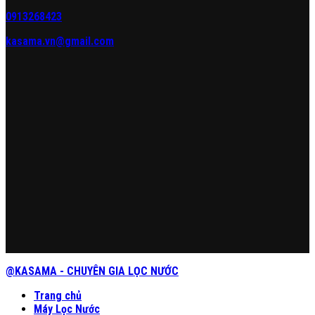
0913268423
kasama.vn@gmail.com
@KASAMA - CHUYÊN GIA LỌC NƯỚC
Trang chủ
Máy Lọc Nước