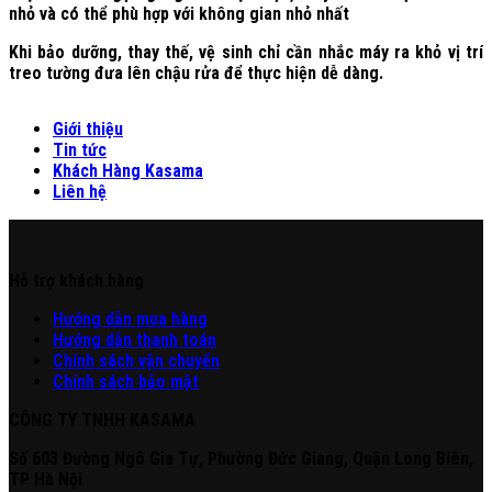
nhỏ và có thể phù hợp với không gian nhỏ nhất
Khi bảo dưỡng, thay thế, vệ sinh chỉ cần nhắc máy ra khỏ vị trí
treo tường đưa lên chậu rửa để thực hiện dễ dàng.
Giới thiệu
Tin tức
Khách Hàng Kasama
Liên hệ
Hỗ trợ khách hàng
Hư
ớng
d
ẫn
mua hàng
Hướng dẫn thanh toán
Chính sách vận chuyển
Chính sách bảo mật
CÔNG TY TNHH KASAMA
Số 603 Đường Ngô Gia Tự, Phường Đức Giang, Quận Long Biên,
TP Hà Nội