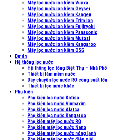
Máy lọc nước ion kiềm Vuoxa
Máy lọc nước ion kiềm Geyser
Máy lọc nước ion kiềm Kangen
Máy lọc nước ion kiềm Trim ion
Máy lọc nước ion kiềm Fujiiryoki
Máy lọc nước ion kiềm Panasonic
Máy lọc nước ion kiềm Mutosi
Máy lọc nước ion kiềm Kangaroo
Máy lọc nước ion kiềm OSG
Dự án
Hệ thống lọc nước
Hệ thống lọc tổng Biệt Thự – Nhà Phố
Thiết bị làm mềm nước
Dây chuyền lọc nước RO công suất lớn
Thiết bị lọc nước khác
Phụ kiện
Phụ kiện lọc nước Katisa
Phụ kiện lọc nước Vinmaxim
Phụ kiện lọc nước Alatca
Phụ kiện lọc nước Kangaroo
Phụ kiện máy lọc nước RO
Phụ kiện máy lọc nước Nano
Phụ kiện máy lọc nước nóng lạnh
Phụ kiện máy lọc nước điện giải