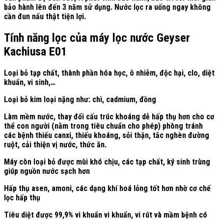
bảo hành lên đến 3 năm sử dụng. Nước lọc ra uống ngay không
cần đun nấu thật tiện lợi.
Tính năng lọc của máy lọc nước Geyser
Kachiusa E01
Loại bỏ tạp chất, thành phần hóa học, ô nhiễm, độc hại, clo, diệt
khuẩn, vi sinh,…
Loại bỏ kim loại nặng như: chì, cadmium, đồng
Làm mềm nước, thay đổi cấu trúc khoáng dễ hấp thụ hơn cho cơ
thể con người (nằm trong tiêu chuẩn cho phép) phòng tránh
các bệnh thiếu canxi, thiếu khoáng, sỏi thận, tắc nghèn đường
ruột, cải thiện vị nước, thức ăn.
Máy còn loại bỏ được mùi khó chịu, các tạp chất, ký sinh trùng
giúp nguồn nước sạch hơn
Hấp thụ asen, amoni, các dạng khí hoá lỏng tốt hơn nhờ cơ chế
lọc hấp thụ
Tiêu diệt được 99,9% vi khuẩn vi khuẩn, vi rút và mầm bệnh có