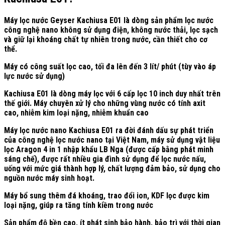
Máy lọc nước Geyser Kachiusa E01 là dòng sản phẩm lọc nước
công nghệ nano không sử dụng điện, không nước thải, lọc sạch
và giữ lại khoáng chất tự nhiên trong nước, cần thiết cho cơ
thể.
Máy có công suất lọc cao, tối đa lên đến 3 lít/ phút (tùy vào áp
lực nước sử dụng)
Kachiusa E01 là dòng máy lọc với 6 cấp lọc 10 inch duy nhất trên
thế giới. Máy chuyên xử lý cho những vùng nước có tính axit
cao, nhiễm kim loại nặng, nhiễm khuẩn cao
Máy lọc nước nano Kachiusa E01 ra đời đánh dấu sự phát triển
của công nghệ lọc nước nano tại Việt Nam, máy sử dụng vật liệu
lọc Aragon 4 in 1 nhập khẩu LB Nga (được cấp bằng phát minh
sáng chế), được rất nhiều gia đình sử dụng để lọc nước nấu,
uống với mức giá thành hợp lý, chất lượng đảm bảo, sử dụng cho
nguồn nước máy sinh hoạt.
Máy bổ sung thêm đá khoáng, trao đổi ion, KDF lọc được kim
loại nặng, giúp ra tăng tính kiềm trong nước
Sản phẩm độ bền cao, ít phát sinh bảo hành, bảo trì với thời gian