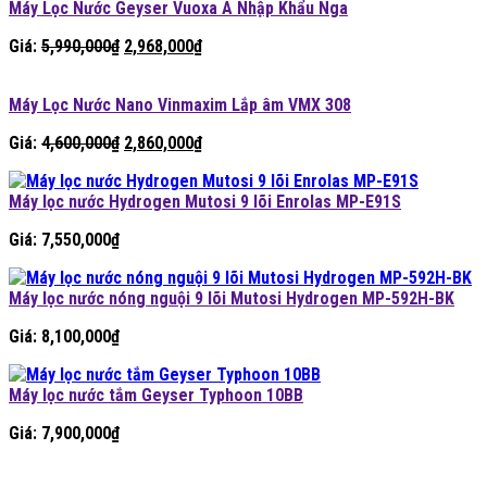
Máy Lọc Nước Geyser Vuoxa A Nhập Khẩu Nga
Giá
Giá
Giá:
5,990,000
₫
2,968,000
₫
gốc
hiện
là:
tại
Máy Lọc Nước Nano Vinmaxim Lắp âm VMX 308
5,990,000₫.
là:
2,968,000₫.
Giá
Giá
Giá:
4,600,000
₫
2,860,000
₫
gốc
hiện
là:
tại
Máy lọc nước Hydrogen Mutosi 9 lõi Enrolas MP-E91S
4,600,000₫.
là:
2,860,000₫.
Giá:
7,550,000
₫
Máy lọc nước nóng nguội 9 lõi Mutosi Hydrogen MP-592H-BK
Giá:
8,100,000
₫
Máy lọc nước tắm Geyser Typhoon 10BB
Giá:
7,900,000
₫