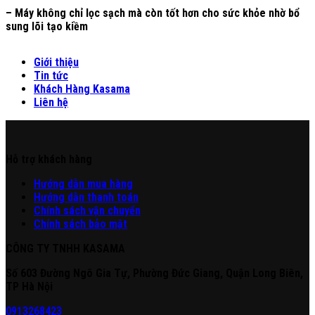
– Máy không chỉ lọc sạch mà còn tốt hơn cho sức khỏe nhờ bổ
sung lõi tạo kiềm
Giới thiệu
Tin tức
Khách Hàng Kasama
Liên hệ
Hỗ trợ khách hàng
Hư
ớng
d
ẫn
mua hàng
Hướng dẫn thanh toán
Chính sách vận chuyển
Chính sách bảo mật
CÔNG TY TNHH KASAMA
Số 603 Đường Ngô Gia Tự, Phường Đức Giang, Quận Long Biên,
TP Hà Nội
0913268423