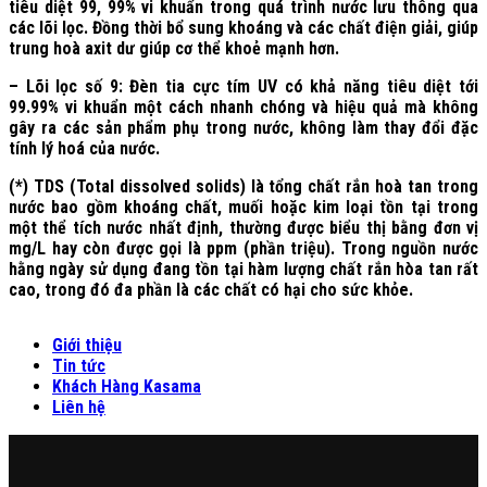
tiêu diệt 99, 99% vi khuẩn trong quá trình nước lưu thông qua
các lõi lọc. Đồng thời bổ sung khoáng và các chất điện giải, giúp
trung hoà axit dư giúp cơ thể khoẻ mạnh hơn.
– Lõi lọc số 9: Đèn tia cực tím UV có khả năng tiêu diệt tới
99.99% vi khuẩn một cách nhanh chóng và hiệu quả mà không
gây ra các sản phẩm phụ trong nước, không làm thay đổi đặc
tính lý hoá của nước.
(*) TDS (Total dissolved solids) là tổng chất rắn hoà tan trong
nước bao gồm khoáng chất, muối hoặc kim loại tồn tại trong
một thể tích nước nhất định, thường được biểu thị bằng đơn vị
mg/L hay còn được gọi là ppm (phần triệu). Trong nguồn nước
hằng ngày sử dụng đang tồn tại hàm lượng chất rắn hòa tan rất
cao, trong đó đa phần là các chất có hại cho sức khỏe.
Giới thiệu
Tin tức
Khách Hàng Kasama
Liên hệ