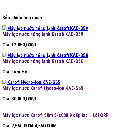
Sản phẩm liên quan
Máy lọc nước nóng lạnh Karofi KAD-D59
Giá:
12,050,000
₫
Máy lọc nước nóng lạnh Karofi KAD-D50
Giá: Liên Hệ
Máy lọc nước Karofi Hydro-Ion KAE-S65
Giá:
30,000,000
₫
Máy lọc nước Karofi Slim S-s038 9 cấp lọc + Lõi ORP
Giá
Giá
Giá:
7,550,000
₫
4,550,000
₫
gốc
hiện