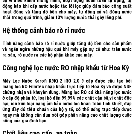
bộ vi điều khiển thông minh, hoạt động hoàn toàn tự động, tự
động báo khi cấp nước hoặc tắc lõi lọc giúp đảm bảo công suất
hoạt động và tăng độ bền cho máy; tự động xả và đóng nước
thải trong quá trình, giảm 13% lượng nước thải gây lãng phí.
Hệ thống cảnh báo rò rỉ nước
Tính năng cảnh báo rò rỉ nước giúp tăng độ bền cho sản phẩm
và ngăn ngừa những hậu quả khi máy gặp sự cố như: tràn nước
ra sàn, rò nước ra các bộ phận khác của máy.
Công nghệ lọc nước RO nhập khẩu từ Hoa Kỳ
Máy Lọc Nước Karofi K9IQ-2 iRO 2.0 9 cấp được cấu tạo bởi
màng lọc RO Filmtec nhập khẩu trực tiếp từ Hoa Kỳ và được NSF
chứng nhận và khuyên dùng. Màng lọc RO có khả năng lọc nước
ở cấp độ phân tử, loại bỏ đến 99,99% các chất cặn bã,vi chất độc
hại, ion kim loại nặng.ảm bảo nước lọc hoàn toàn tinh khiết, đáp
ứng đầy đủ tiêu chuẩn của bộ y tế, có thể uống trực tiếp được
ngay mà không cần đun sôi góp phần nâng cao chất lượng cuộc
sống của gia đình bạn.
Chất liệu cao cấp, an toàn