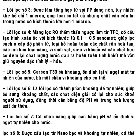
– Lõi lọc số 3: Được làm tổng hợp từ sợi PP dạng nén, tuy nhiên
khe hở chỉ 1 micron, giúp loại bỏ tất cả những chất cặn còn lại
trong nước có kích thước lớn hơn 1 micron.
– Lõi lọc số 4: Màng lọc RO thẩm thấu ngược làm từ TFC, có cấu
tạo hình xoắn ốc với kích thước từ 0.1 – 0.5 nanomet; giúp lọc
sạch ở cấp độ phân tử, loại bỏ hoàn toàn các chất rắn hoà tan,
các ion kim loại nặng, vi sinh vật, siêu vi khuẩn và các chất hữu
cơ đem lại chất lượng nước đầu ra hoàn toàn tinh khiết mà vẫn
giữ nguyên đặc tính lý – hóa.
– Lõi lọc số 5: Carbon T33 bù khoáng, ổn định lại vị ngọt mát tự
nhiên của nước, bù một phần vi khoáng cho cơ thể.
– Lõi lọc số 6: Là lõi lọc có thành phần khoáng đá tự nhiên; giúp
bổ sung khoáng chất, các chất điện giải có lợi cho sức khoẻ
người sử dụng, đồng thời cân bằng độ PH và trung hoà lượng
axit dư thừa.
– Lõi lọc số 7: Có chức năng giúp cân bằng pH và ổn định vị
ngọt tự nhiên cho nước.
lọc số 8: Được cấu tạo từ Nano bạc và khoáng tự nhiên, có thể