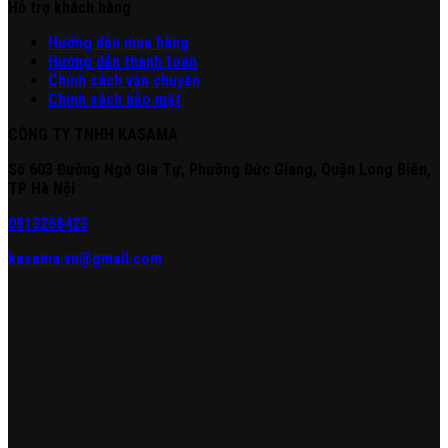
Hỗ trợ khách hàng
Hư
ớng
d
ẫn
mua hàng
Hướng dẫn thanh toán
Chính sách vận chuyển
Chính sách bảo mật
CÔNG TY TNHH KASAMA
Số 603 Đường Ngô Gia Tự, Phường Đức Giang, Quận Long Biên,
TP Hà Nội
0913268423
kasama.vn@gmail.com