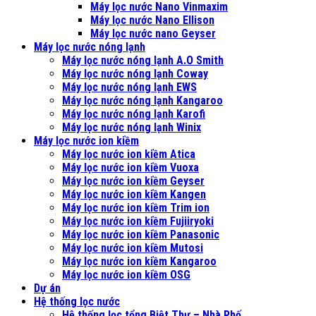
Máy lọc nước Nano Vinmaxim
Máy lọc nước Nano Ellison
Máy lọc nước nano Geyser
Máy lọc nước nóng lạnh
Máy lọc nước nóng lạnh A.O Smith
Máy lọc nước nóng lạnh Coway
Máy lọc nước nóng lạnh EWS
Máy lọc nước nóng lạnh Kangaroo
Máy lọc nước nóng lạnh Karofi
Máy lọc nước nóng lạnh Winix
Máy lọc nước ion kiềm
Máy lọc nước ion kiềm Atica
Máy lọc nước ion kiềm Vuoxa
Máy lọc nước ion kiềm Geyser
Máy lọc nước ion kiềm Kangen
Máy lọc nước ion kiềm Trim ion
Máy lọc nước ion kiềm Fujiiryoki
Máy lọc nước ion kiềm Panasonic
Máy lọc nước ion kiềm Mutosi
Máy lọc nước ion kiềm Kangaroo
Máy lọc nước ion kiềm OSG
Dự án
Hệ thống lọc nước
Hệ thống lọc tổng Biệt Thự – Nhà Phố