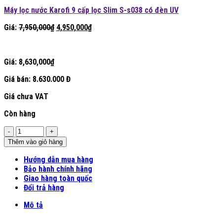
là:
tại
Máy lọc nước Karofi 9 cấp lọc Slim S-s038 có đèn UV
7,550,000₫.
là:
4,550,000₫.
Giá
Giá
Giá:
7,950,000
₫
4,950,000
₫
gốc
hiện
là:
tại
7,950,000₫.
là:
Giá:
8,630,000
₫
4,950,000₫.
Giá bán:
8.630.000 Đ
Giá chưa VAT
Còn hàng
Số
lượng
Thêm vào giỏ hàng
Hướng dẫn mua hàng
Bảo hành chính hãng
Giao hàng toàn quốc
Đổi trả hàng
Mô tả