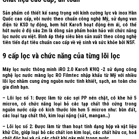
Sản phẩm có thiết kế sang trọng với kính cường lực và inox Hàn
Quốc cao cấp, vòi nước theo chuẩn công nghệ Mỹ, sử dụng van
điện từ KSD tự động, bơm hút Karofi hoạt động êm ái, có thể
hút nước ở độ sâu 2m là dòng sản phẩm hoàn hảo với chức năng
lọc nước ưu việt. Bình áp thép siêu bền sản xuất theo công nghệ
tiên tiến đạt tiêu chuẩn cao cấp về vệ sinh và sức khỏe bởi NSF.
9 cấp lọc và chức năng của từng lõi lọc
Máy lọc nước thông minh iRO 2.0 Karofi K9IQ -2 sử dụng công
nghệ lọc nước màng lọc RO Filmtec nhập khẩu từ Mỹ với nhiều
lõi lọc nhằm cung ứng nguồn nước tinh khiết, sạch, an toàn cho
gia đình bạn.
– Lõi lọc số 1: Được làm từ các sợi PP nén chặt, có khe hở 5
micron, có chức năng loại bỏ các tạp chất thô cứng trong
nguồn nước cấp có kích thước lớn hơn 5 micron như: bùn đất,
các loại tạp chất thô, kim loại nặng (sắt, mangan…)
– Lõi lọc số 2: Được làm từ than hoạt tính dạng hộp và vật liệu
khử Clo, giúp loại bỏ các chất ion kim loại, các chất hữu cơ, hoá
chất độc hại và cả các chất khí gây mùi trong nước.