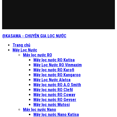
@KASAMA - CHUYÊN GIA LỌC NƯỚC
Trang chủ
Máy Lọc Nước
Máy lọc nước RO
Máy lọc nước RO Katisa
Máy Lọc Nước RO Vinmaxim
Máy lọc nước RO Karofi
Máy lọc nước RO Kangaroo
Máy Lọc Nước Alatca
Máy lọc nước RO A.O Smith
Máy lọc nước RO Clefil
Máy lọc nước RO Coway
Máy lọc nước RO Geyser
Máy lọc nước Mutosi
Máy lọc nước Nano
Máy lọc nước Nano Katisa