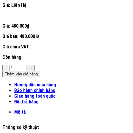
Giá: Liên Hệ
Giá:
480,000
₫
Giá bán:
480.000 Đ
Giá chưa VAT
Còn hàng
Số
lượng
Thêm vào giỏ hàng
Hướng dẫn mua hàng
Bảo hành chính hãng
Giao hàng toàn quốc
Đổi trả hàng
Mô tả
Thông số kỹ thuật