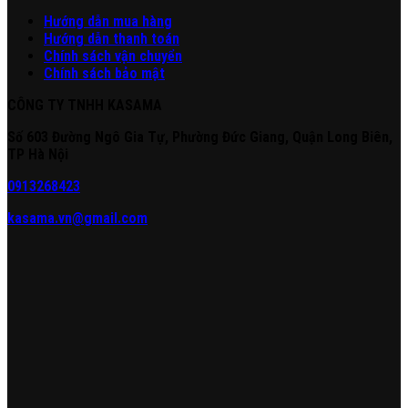
Hư
ớng
d
ẫn
mua hàng
Hướng dẫn thanh toán
Chính sách vận chuyển
Chính sách bảo mật
CÔNG TY TNHH KASAMA
Số 603 Đường Ngô Gia Tự, Phường Đức Giang, Quận Long Biên,
TP Hà Nội
0913268423
kasama.vn@gmail.com