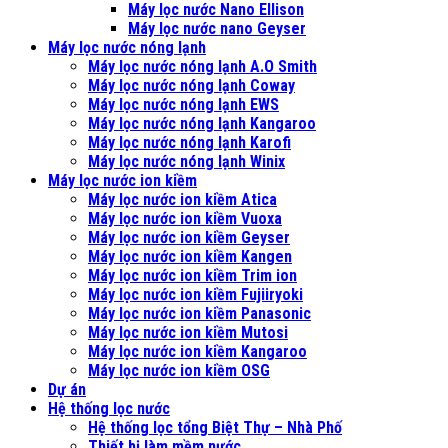
Máy lọc nước Nano Ellison
Máy lọc nước nano Geyser
Máy lọc nước nóng lạnh
Máy lọc nước nóng lạnh A.O Smith
Máy lọc nước nóng lạnh Coway
Máy lọc nước nóng lạnh EWS
Máy lọc nước nóng lạnh Kangaroo
Máy lọc nước nóng lạnh Karofi
Máy lọc nước nóng lạnh Winix
Máy lọc nước ion kiềm
Máy lọc nước ion kiềm Atica
Máy lọc nước ion kiềm Vuoxa
Máy lọc nước ion kiềm Geyser
Máy lọc nước ion kiềm Kangen
Máy lọc nước ion kiềm Trim ion
Máy lọc nước ion kiềm Fujiiryoki
Máy lọc nước ion kiềm Panasonic
Máy lọc nước ion kiềm Mutosi
Máy lọc nước ion kiềm Kangaroo
Máy lọc nước ion kiềm OSG
Dự án
Hệ thống lọc nước
Hệ thống lọc tổng Biệt Thự – Nhà Phố
Thiết bị làm mềm nước