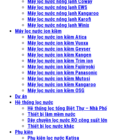
Máy lọc nước nóng lạnh Coway
Máy lọc nước nóng lạnh EWS
Máy lọc nước nóng lạnh Kangaroo
Máy lọc nước nóng lạnh Karofi
Máy lọc nước nóng lạnh Winix
Máy lọc nước ion kiềm
Máy lọc nước ion kiềm Atica
Máy lọc nước ion kiềm Vuoxa
Máy lọc nước ion kiềm Geyser
Máy lọc nước ion kiềm Kangen
Máy lọc nước ion kiềm Trim ion
Máy lọc nước ion kiềm Fujiiryoki
Máy lọc nước ion kiềm Panasonic
Máy lọc nước ion kiềm Mutosi
Máy lọc nước ion kiềm Kangaroo
Máy lọc nước ion kiềm OSG
Dự án
Hệ thống lọc nước
Hệ thống lọc tổng Biệt Thự – Nhà Phố
Thiết bị làm mềm nước
Dây chuyền lọc nước RO công suất lớn
Thiết bị lọc nước khác
Phụ kiện
Phụ kiện lọc nước Katisa