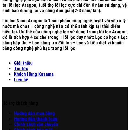
tại lõi lọc Aragon, tuổi thọ lõi lọc cực dài đến 6 năm sử dụng, vệ
sinh bảo dưỡng lõi vô cùng đơn giản(2-3 năm/ lần).
Lõi lọc Nano Aragon là 1 sản phẩm công nghệ tuyệt vời về xứ lý
nước mà chưa 1 công nghệ nào có thể sánh kịp tại thời điểm
hiện tại. Ưu thế của công nghệ lọc sử dụng trong lõi lọc Aragon,
đó là tích hợp 4 cơ chế trong 1 lõi lọc duy nhất: Lọc cơ học + Lọc
bằng hấp thụ + Lọc bằng tro đổi Ion + Lọc và tiêu diệt vi khuẩn
bằng công nghệ phủ bạc trong lõi lọc
Giới thiệu
Tin tức
Khách Hàng Kasama
Liên hệ
Hỗ trợ khách hàng
Hư
ớng
d
ẫn
mua hàng
Hướng dẫn thanh toán
Chính sách vận chuyển
Chính sách bảo mật