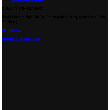
CÔNG TY TNHH KASAMA
Số 603 Đường Ngô Gia Tự, Phường Đức Giang, Quận Long Biên,
TP Hà Nội
0913268423
kasama.vn@gmail.com