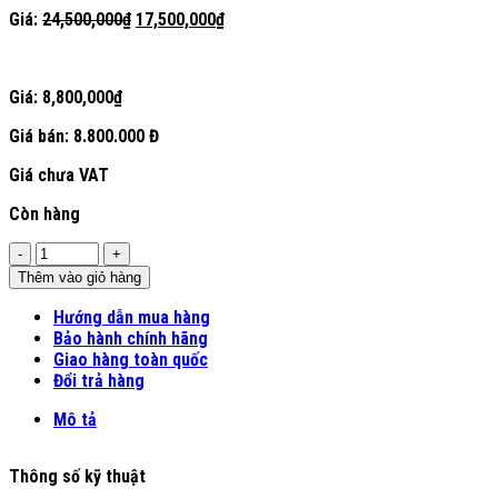
Giá
Giá
Giá:
24,500,000
₫
17,500,000
₫
gốc
hiện
là:
tại
24,500,000₫.
là:
Giá:
8,800,000
₫
17,500,000₫.
Giá bán:
8.800.000 Đ
Giá chưa VAT
Còn hàng
Số
lượng
Thêm vào giỏ hàng
Hướng dẫn mua hàng
Bảo hành chính hãng
Giao hàng toàn quốc
Đổi trả hàng
Mô tả
Thông số kỹ thuật