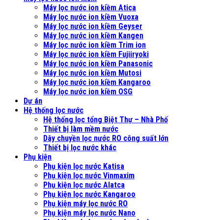
Máy lọc nước ion kiềm Atica
Máy lọc nước ion kiềm Vuoxa
Máy lọc nước ion kiềm Geyser
Máy lọc nước ion kiềm Kangen
Máy lọc nước ion kiềm Trim ion
Máy lọc nước ion kiềm Fujiiryoki
Máy lọc nước ion kiềm Panasonic
Máy lọc nước ion kiềm Mutosi
Máy lọc nước ion kiềm Kangaroo
Máy lọc nước ion kiềm OSG
Dự án
Hệ thống lọc nước
Hệ thống lọc tổng Biệt Thự – Nhà Phố
Thiết bị làm mềm nước
Dây chuyền lọc nước RO công suất lớn
Thiết bị lọc nước khác
Phụ kiện
Phụ kiện lọc nước Katisa
Phụ kiện lọc nước Vinmaxim
Phụ kiện lọc nước Alatca
Phụ kiện lọc nước Kangaroo
Phụ kiện máy lọc nước RO
Phụ kiện máy lọc nước Nano