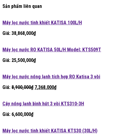
Sản phẩm liên quan
Máy lọc nước tinh khiết KATISA 100L/H
Giá:
38,868,000
₫
Máy lọc nước RO KATISA 50L/H Model: KTS509T
Giá:
25,500,000
₫
Máy lọc nước nóng lạnh tích hợp RO Katisa 3 vòi
Giá
Giá
Giá:
8,900,000
₫
7,368,000
₫
gốc
hiện
là:
tại
Cây nóng lạnh bình hút 3 vòi KTS310-3H
8,900,000₫.
là:
7,368,000₫.
Giá:
6,600,000
₫
Máy lọc nước tinh khiết KATISA KTS30 (30L/H)