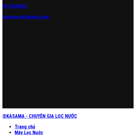
0913268423
kasama.vn@gmail.com
@KASAMA - CHUYÊN GIA LỌC NƯỚC
Trang chủ
Máy Lọc Nước