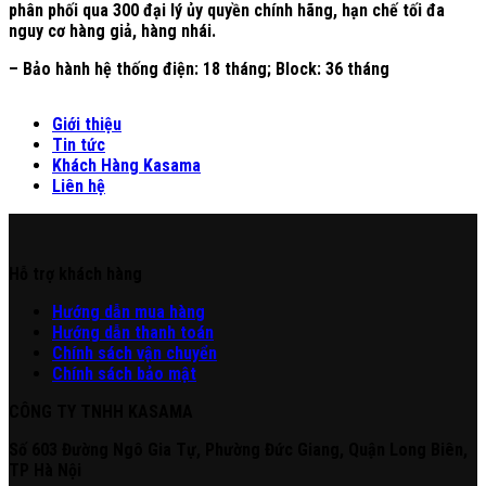
phân phối qua 300 đại lý ủy quyền chính hãng, hạn chế tối đa
nguy cơ hàng giả, hàng nhái.
– Bảo hành hệ thống điện: 18 tháng; Block: 36 tháng
Giới thiệu
Tin tức
Khách Hàng Kasama
Liên hệ
Hỗ trợ khách hàng
Hư
ớng
d
ẫn
mua hàng
Hướng dẫn thanh toán
Chính sách vận chuyển
Chính sách bảo mật
CÔNG TY TNHH KASAMA
Số 603 Đường Ngô Gia Tự, Phường Đức Giang, Quận Long Biên,
TP Hà Nội