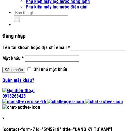
Phụ kiện máy lọc nước nóng lạnh
Phụ kiện máy lọc nước điện giải
.
Đăng nhập
Tên tài khoản hoặc địa chỉ email
*
Mật khẩu
*
Ghi nhớ mật khẩu
Đăng nhập
Quên mật khẩu?
0913268423
×
[contact-form-7 id="5f45918" title="ĐĂNG KÝ TƯ VẤN"]