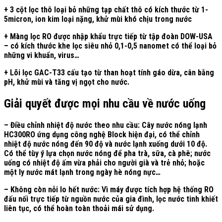
+ 3 cột lọc thô loại bỏ những tạp chất thô có kích thước từ 1-
5micron, ion kim loại nặng, khử mùi khó chịu trong nước
+ Màng lọc RO được nhập khẩu trực tiếp từ tập đoàn DOW-USA
– có kích thước khe lọc siêu nhỏ 0,1-0,5 nanomet có thể loại bỏ
những vi khuẩn, virus…
+ Lõi lọc GAC-T33 cấu tạo từ than hoạt tính gáo dừa, cân bằng
pH, khử mùi và tăng vị ngọt cho nước.
Giải quyết được mọi nhu cầu về nước uống
– Điều chỉnh nhiệt độ nước theo nhu cầu: Cây nước nóng lạnh
HC300RO ứng dụng công nghệ Block hiện đại, có thể chỉnh
nhiệt độ nước nóng đến 90 độ và nước lạnh xuống dưới 10 độ.
Có thể tùy ý lựa chọn nước nóng để pha trà, sữa, cà phê; nước
uống có nhiệt độ ấm vừa phải cho người già và trẻ nhỏ; hoặc
một ly nước mát lạnh trong ngày hè nóng nực…
– Không còn nỗi lo hết nước: Vì máy được tích hợp hệ thống RO
đấu nối trực tiếp từ nguồn nước của gia đình, lọc nước tinh khiết
liên tục, có thể hoàn toàn thoải mái sử dụng.