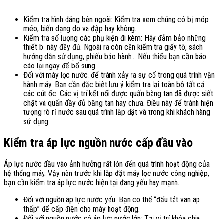
Kiểm tra hình dáng bên ngoài: Kiểm tra xem chúng có bị móp
méo, biến dạng do va đập hay không.
Kiểm tra số lượng các phụ kiện đi kèm: Hãy đảm bảo những
thiết bị này đầy đủ. Ngoài ra còn cần kiểm tra giấy tờ, sách
hướng dẫn sử dụng, phiếu bảo hành… Nếu thiếu bạn cần báo
cáo lại ngay để bổ sung.
Đối với máy lọc nước, để tránh xảy ra sự cố trong quá trình vận
hành máy. Bạn cần đặc biệt lưu ý kiểm tra lại toàn bộ tất cả
các cút ốc. Các vị trí kết nối được quấn băng tan đã được siết
chặt và quấn đầy đủ băng tan hay chưa. Điều này để tránh hiện
tượng rò rỉ nước sau quá trình lắp đặt và trong khi khách hàng
sử dụng.
Kiểm tra áp lực nguồn nước cấp đầu vào
Áp lực nước đầu vào ảnh hưởng rất lớn đến quá trình hoạt động của
hệ thống máy. Vậy nên trước khi lắp đặt máy lọc nước công nghiệp,
bạn cần kiểm tra áp lực nước hiện tại đang yếu hay mạnh.
Đối với nguồn áp lực nước yếu: Bạn có thể “đấu tắt van áp
thấp” để cấp điện cho máy hoạt động.
Đối với nguồn nước có áp lực nước lớn: Tại vị trí khóa chia