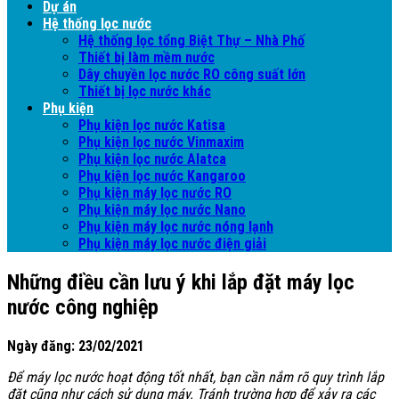
Dự án
Hệ thống lọc nước
Hệ thống lọc tổng Biệt Thự – Nhà Phố
Thiết bị làm mềm nước
Dây chuyền lọc nước RO công suất lớn
Thiết bị lọc nước khác
Phụ kiện
Phụ kiện lọc nước Katisa
Phụ kiện lọc nước Vinmaxim
Phụ kiện lọc nước Alatca
Phụ kiện lọc nước Kangaroo
Phụ kiện máy lọc nước RO
Phụ kiện máy lọc nước Nano
Phụ kiện máy lọc nước nóng lạnh
Phụ kiện máy lọc nước điện giải
Những điều cần lưu ý khi lắp đặt máy lọc
nước công nghiệp
Ngày đăng: 23/02/2021
Để máy lọc nước hoạt động tốt nhất, bạn cần nắm rõ quy trình lắp
đặt cũng như cách sử dụng máy. Tránh trường hợp để xảy ra các