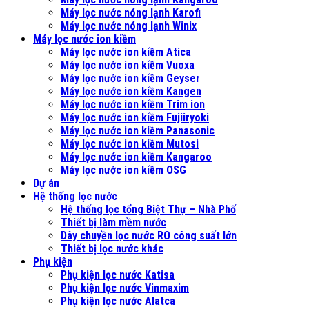
Máy lọc nước nóng lạnh Karofi
Máy lọc nước nóng lạnh Winix
Máy lọc nước ion kiềm
Máy lọc nước ion kiềm Atica
Máy lọc nước ion kiềm Vuoxa
Máy lọc nước ion kiềm Geyser
Máy lọc nước ion kiềm Kangen
Máy lọc nước ion kiềm Trim ion
Máy lọc nước ion kiềm Fujiiryoki
Máy lọc nước ion kiềm Panasonic
Máy lọc nước ion kiềm Mutosi
Máy lọc nước ion kiềm Kangaroo
Máy lọc nước ion kiềm OSG
Dự án
Hệ thống lọc nước
Hệ thống lọc tổng Biệt Thự – Nhà Phố
Thiết bị làm mềm nước
Dây chuyền lọc nước RO công suất lớn
Thiết bị lọc nước khác
Phụ kiện
Phụ kiện lọc nước Katisa
Phụ kiện lọc nước Vinmaxim
Phụ kiện lọc nước Alatca