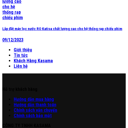
Lắp đặt máy lọc nước RO Katisa chất lượng cao cho hệ thống rạp chiếu phim
09/12/2023
Giới thiệu
Tin tức
Khách Hàng Kasama
Liên hệ
Hỗ trợ khách hàng
Hư
ớng
d
ẫn
mua hàng
Hướng dẫn thanh toán
Chính sách vận chuyển
Chính sách bảo mật
CÔNG TY TNHH KASAMA