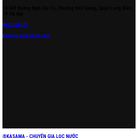
Số 603 Đường Ngô Gia Tự, Phường Đức Giang, Quận Long Biên,
TP Hà Nội
0913268423
kasama.vn@gmail.com
@KASAMA - CHUYÊN GIA LỌC NƯỚC