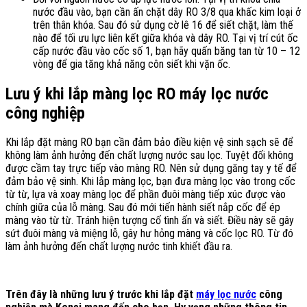
nước đầu vào, bạn cần ấn chặt dây RO 3/8 qua khấc kim loại ở
trên thân khóa. Sau đó sử dụng cờ lê 16 để siết chặt, làm thế
nào để tối ưu lực liên kết giữa khóa và dây RO. Tại vị trí cút ốc
cấp nước đầu vào cốc số 1, bạn hãy quấn băng tan từ 10 – 12
vòng để gia tăng khả năng côn siết khi vặn ốc.
Lưu ý khi lắp màng lọc RO máy lọc nước
công nghiệp
Khi lắp đặt màng RO bạn cần đảm bảo điều kiện vệ sinh sạch sẽ để
không làm ảnh hưởng đến chất lượng nước sau lọc. Tuyệt đối không
được cầm tay trực tiếp vào màng RO. Nên sử dụng găng tay y tế để
đảm bảo vệ sinh. Khi lắp màng lọc, bạn đưa màng lọc vào trong cốc
từ từ, lựa và xoay màng lọc để phần đuôi màng tiếp xúc được vào
chính giữa của lỗ màng. Sau đó mới tiến hành siết nắp cốc để ép
màng vào từ từ. Tránh hiện tượng cố tình ấn và siết. Điều này sẽ gây
sứt đuôi màng và miệng lỗ, gây hư hỏng màng và cốc lọc RO. Từ đó
làm ảnh hưởng đến chất lượng nước tinh khiết đầu ra.
Trên đây là những lưu ý trước khi lắp đặt
máy lọc nước
công