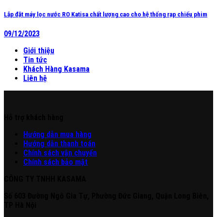
Lắp đặt máy lọc nước RO Katisa chất lượng cao cho hệ thống rạp chiếu phim
09/12/2023
Giới thiệu
Tin tức
Khách Hàng Kasama
Liên hệ
Hỗ trợ khách hàng
Hư
ớng
d
ẫn
mua hàng
Hướng dẫn thanh toán
Chính sách vận chuyển
Chính sách bảo mật
CÔNG TY TNHH KASAMA
Số 603 Đường Ngô Gia Tự, Phường Đức Giang, Quận Long Biên,
TP Hà Nội