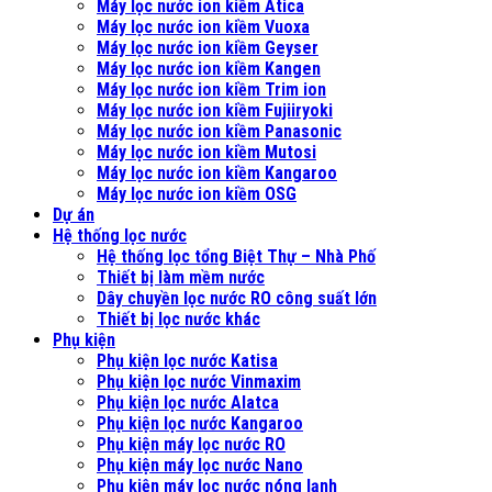
Máy lọc nước ion kiềm Atica
Máy lọc nước ion kiềm Vuoxa
Máy lọc nước ion kiềm Geyser
Máy lọc nước ion kiềm Kangen
Máy lọc nước ion kiềm Trim ion
Máy lọc nước ion kiềm Fujiiryoki
Máy lọc nước ion kiềm Panasonic
Máy lọc nước ion kiềm Mutosi
Máy lọc nước ion kiềm Kangaroo
Máy lọc nước ion kiềm OSG
Dự án
Hệ thống lọc nước
Hệ thống lọc tổng Biệt Thự – Nhà Phố
Thiết bị làm mềm nước
Dây chuyền lọc nước RO công suất lớn
Thiết bị lọc nước khác
Phụ kiện
Phụ kiện lọc nước Katisa
Phụ kiện lọc nước Vinmaxim
Phụ kiện lọc nước Alatca
Phụ kiện lọc nước Kangaroo
Phụ kiện máy lọc nước RO
Phụ kiện máy lọc nước Nano
Phụ kiện máy lọc nước nóng lạnh