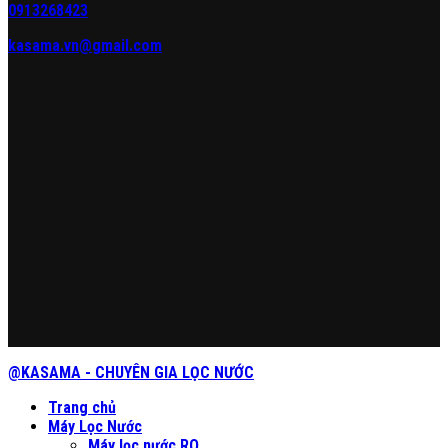
0913268423
kasama.vn@gmail.com
@KASAMA - CHUYÊN GIA LỌC NƯỚC
Trang chủ
Máy Lọc Nước
Máy lọc nước RO