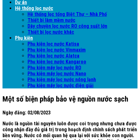
Dự án
Hệ thống lọc nước
Hệ thống lọc tổng Biệt Thự – Nhà Phố
Thiết bị làm mềm nước
Dây chuyền lọc nước RO công suất lớn
Thiết bị lọc nước khác
Phụ kiện
Phụ kiện lọc nước Katisa
Phụ kiện lọc nước Vinmaxim
Phụ kiện lọc nước Alatca
Phụ kiện lọc nước Kangaroo
Phụ kiện máy lọc nước RO
Phụ kiện máy lọc nước Nano
Phụ kiện máy lọc nước nóng lạnh
Phụ kiện máy lọc nước điện giải
Một số biện pháp bảo vệ nguồn nước sạch
Ngày đăng: 02/08/2023
Nước là nguồn tài nguyên luôn được coi trọng nhưng chưa được
công nhận đầy đủ giá trị trong hoạch định chính sách phát triển
bền vững. Nước có mối quan hệ qua lại với sức khỏe con người.