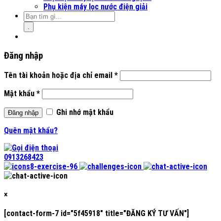
Phụ kiện máy lọc nước điện giải
.
Đăng nhập
Tên tài khoản hoặc địa chỉ email
*
Mật khẩu
*
Ghi nhớ mật khẩu
Đăng nhập
Quên mật khẩu?
0913268423
×
[contact-form-7 id="5f45918" title="ĐĂNG KÝ TƯ VẤN"]