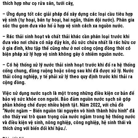
thích hợp như cọ rửa sân, tưới cây,
– Ứng dụng tốt các giải pháp để xây dựng các loại cầu tiêu hợp
vệ sinh (tự hoại, bán tự hoại, hai ngăn, thấm dội nước). Phân gia
súc thu gom đưa vào hố ủ hợp vệ sinh cách xa nguồn nước.
– Rác thải sinh hoạt và chất thải khác cần phân loại trước khi
đưa vào nơi chứa có nắp đậy kín, đủ sức chứa nhất là rác hữu cơ
ở gia đình, khu tập thể cũng như ở nơi công cộng đồng thời có
biện pháp xử lý hợp vệ sinh không gây ô nhiễm nguồn nước.
– Có hệ thống xử lý nước thải sinh hoạt trước khi đổ ra hệ thống
cống chung, đồng ruộng hoặc sông sau khi đã được xử lý. Nước
thải công nghiệp, y tế phải xử lý theo quy định trước khi thải ra
cộng đồng.
Việc sử dụng nước sạch là một trong những điều kiện cơ bản để
bảo vệ sức khỏe con người. Bảo đảm nguồn nước sạch sẽ góp
phần khống chế được nhiều bệnh tật. Năm 2022, với chủ đề
“Nước ngầm – Biến nguồn tài nguyên vô hình thành hữu hình” đã
cho thấy vai trò quan trọng của nước ngầm trong hệ thống nước
và điều kiện vệ sinh, nông nghiệp, công nghiệp, hệ sinh thái và
thích ứng với biến đổi khí hậu./.