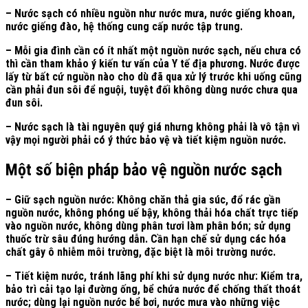
– Nước sạch có nhiều nguồn như nước mưa, nước giếng khoan,
nước giếng đào, hệ thống cung cấp nước tập trung.
– Mỗi gia đình cần có ít nhất một nguồn nước sạch, nếu chưa có
thì cần tham khảo ý kiến tư vấn của Y tế địa phương. Nước được
lấy từ bất cứ nguồn nào cho dù đã qua xử lý trước khi uống cũng
cần phải đun sôi để nguội, tuyệt đối không dùng nước chưa qua
đun sôi.
– Nước sạch là tài nguyên quý giá nhưng không phải là vô tận vì
vậy mọi người phải có ý thức bảo vệ và tiết kiệm nguồn nước.
Một số biện pháp bảo vệ nguồn nước sạch
– Giữ sạch nguồn nước: Không chăn thả gia súc, đổ rác gần
nguồn nước, không phóng uế bậy, không thải hóa chất trực tiếp
vào nguồn nước, không dùng phân tươi làm phân bón; sử dụng
thuốc trừ sâu đúng hướng dẫn. Cần hạn chế sử dụng các hóa
chất gây ô nhiễm môi trường, đặc biệt là môi trường nước.
– Tiết kiệm nước, tránh lãng phí khi sử dụng nước như: Kiểm tra,
bảo trì cải tạo lại đường ống, bể chứa nước để chống thất thoát
nước; dùng lại nguồn nước bể bơi, nước mưa vào những việc