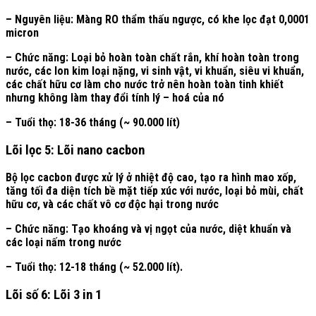
– Nguyên liệu: Màng RO thẩm thấu ngược, có khe lọc đạt 0,0001
micron
– Chức năng: Loại bỏ hoàn toàn chất rắn, khí hoàn toàn trong
nước, các Ion kim loại nặng, vi sinh vật, vi khuẩn, siêu vi khuẩn,
các chất hữu cơ làm cho nước trở nên hoàn toàn tinh khiết
nhưng không làm thay đổi tính lý – hoá của nó
– Tuổi thọ: 18-36 tháng (~ 90.000 lít)
Lõi lọc 5: Lõi nano cacbon
Bộ lọc cacbon được xử lý ở nhiệt độ cao, tạo ra hình mao xốp,
tăng tối đa diện tích bề mặt tiếp xúc với nước, loại bỏ mùi, chất
hữu cơ, và các chất vô cơ độc hại trong nước
– Chức năng: Tạo khoáng và vị ngọt của nước, diệt khuẩn và
các loại nấm trong nước
– Tuổi thọ: 12-18 tháng (~ 52.000 lít).
Lõi số 6: Lõi 3 in 1