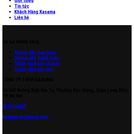
Giới thiệu
Tin tức
Khách Hàng Kasama
Liên hệ
Hỗ trợ khách hàng
Hư
ớng
d
ẫn
mua hàng
Hướng dẫn thanh toán
Chính sách vận chuyển
Chính sách bảo mật
CÔNG TY TNHH KASAMA
Số 603 Đường Ngô Gia Tự, Phường Đức Giang, Quận Long Biên,
TP Hà Nội
0913268423
kasama.vn@gmail.com