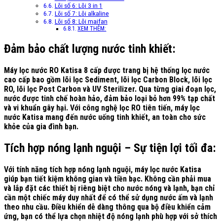
Lõi số 6: Lõi 3 in 1
Lõi số 7: Lõi alkaline
Lõi số 8: Lõi maifan
XEM THÊM:
Đảm bảo chất lượng nước tinh khiết:
Máy lọc nước RO Katisa 8 cấp được trang bị hệ thống lọc nước
cao cấp bao gồm lõi lọc Sediment, lõi lọc Carbon Block, lõi lọc
RO, lõi lọc Post Carbon và UV Sterilizer. Qua từng giai đoạn lọc,
nước được tinh chế hoàn hảo, đảm bảo loại bỏ hơn 99% tạp chất
và vi khuẩn gây hại. Với công nghệ lọc RO tiên tiến, máy lọc
nước Katisa mang đến nước uống tinh khiết, an toàn cho sức
khỏe của gia đình bạn.
Tích hợp nóng lạnh nguội – Sự tiện lợi tối đa:
Với tính năng tích hợp nóng lạnh nguội, máy lọc nước Katisa
giúp bạn tiết kiệm không gian và tiền bạc. Không cần phải mua
và lắp đặt các thiết bị riêng biệt cho nước nóng và lạnh, bạn chỉ
cần một chiếc máy duy nhất để có thể sử dụng nước ấm và lạnh
theo nhu cầu. Điều khiển dễ dàng thông qua bộ điều khiển cảm
ứng, bạn có thể lựa chọn nhiệt độ nóng lạnh phù hợp với sở thích