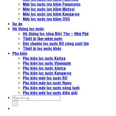
Máy lọc nước ion kiềm Panasonic
Máy lọc nước ion kiềm Mutosi
Máy lọc nước ion kiềm Kangaroo
Máy lọc nước ion kiềm OSG
Dự án
Hệ thống lọc nước
Hệ thống lọc tổng Biệt Thự – Nhà Phố
Thiết bị làm mềm nước
Dây chuyền lọc nước RO công suất lớn
Thiết bị lọc nước khác
Phụ kiện
Phụ kiện lọc nước Katisa
Phụ kiện lọc nước Vinmaxim
Phụ kiện lọc nước Alatca
Phụ kiện lọc nước Kangaroo
Phụ kiện máy lọc nước RO
Phụ kiện máy lọc nước Nano
Phụ kiện máy lọc nước nóng lạnh
Phụ kiện máy lọc nước điện giải
.