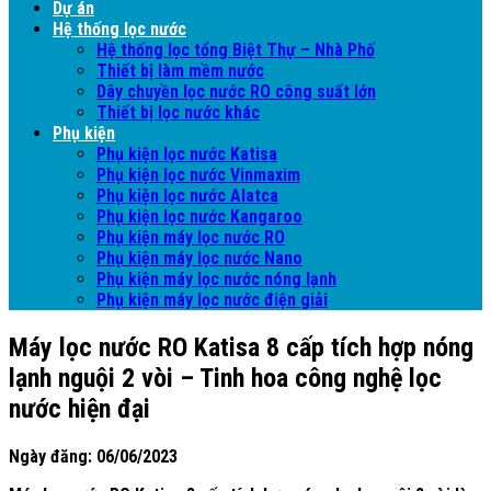
Dự án
Hệ thống lọc nước
Hệ thống lọc tổng Biệt Thự – Nhà Phố
Thiết bị làm mềm nước
Dây chuyền lọc nước RO công suất lớn
Thiết bị lọc nước khác
Phụ kiện
Phụ kiện lọc nước Katisa
Phụ kiện lọc nước Vinmaxim
Phụ kiện lọc nước Alatca
Phụ kiện lọc nước Kangaroo
Phụ kiện máy lọc nước RO
Phụ kiện máy lọc nước Nano
Phụ kiện máy lọc nước nóng lạnh
Phụ kiện máy lọc nước điện giải
Máy lọc nước RO Katisa 8 cấp tích hợp nóng
lạnh nguội 2 vòi – Tinh hoa công nghệ lọc
nước hiện đại
Ngày đăng: 06/06/2023