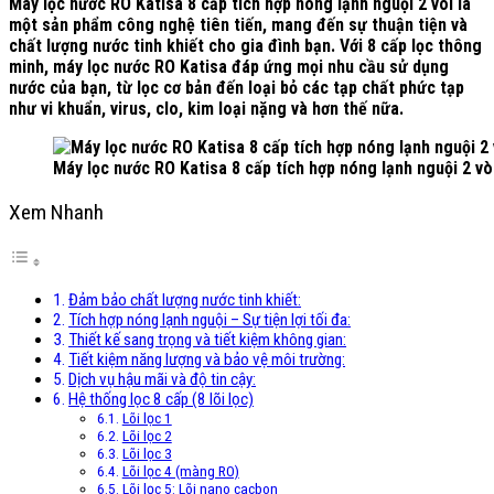
Máy lọc nước RO Katisa 8 cấp tích hợp nóng lạnh nguội 2 vòi là
một sản phẩm công nghệ tiên tiến, mang đến sự thuận tiện và
chất lượng nước tinh khiết cho gia đình bạn. Với 8 cấp lọc thông
minh, máy lọc nước RO Katisa đáp ứng mọi nhu cầu sử dụng
nước của bạn, từ lọc cơ bản đến loại bỏ các tạp chất phức tạp
như vi khuẩn, virus, clo, kim loại nặng và hơn thế nữa.
Máy lọc nước RO Katisa 8 cấp tích hợp nóng lạnh nguội 2 vò
Xem Nhanh
Đảm bảo chất lượng nước tinh khiết:
Tích hợp nóng lạnh nguội – Sự tiện lợi tối đa:
Thiết kế sang trọng và tiết kiệm không gian:
Tiết kiệm năng lượng và bảo vệ môi trường:
Dịch vụ hậu mãi và độ tin cậy:
Hệ thống lọc 8 cấp (8 lõi lọc)
Lõi lọc 1
Lõi lọc 2
Lõi lọc 3
Lõi lọc 4 (màng RO)
Lõi lọc 5: Lõi nano cacbon