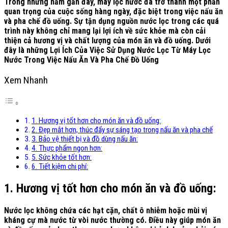
Trong những năm gần đây,
máy lọc nước
đã trở thành một phần
quan trọng của cuộc sống hàng ngày, đặc biệt trong việc nấu ăn
và pha chế đồ uống. Sự tận dụng nguồn nước lọc trong các quá
trình này không chỉ mang lại lợi ích về sức khỏe mà còn cải
thiện cả hương vị và chất lượng của món ăn và đồ uống. Dưới
đây là những
Lợi Ích Của Việc Sử Dụng Nước Lọc Từ Máy Lọc
Nước Trong Việc Nấu Ăn Và Pha Chế Đồ Uống
Xem Nhanh
1. Hương vị tốt hơn cho món ăn và đồ uống:
2. Đẹp mắt hơn, thúc đẩy sự sáng tạo trong nấu ăn và pha chế
3. Bảo vệ thiết bị và đồ dùng nấu ăn:
4. Thực phẩm ngon hơn:
5. Sức khỏe tốt hơn:
6. Tiết kiệm chi phí:
1. Hương vị tốt hơn cho món ăn và đồ uống:
Nước lọc
không chứa các hạt cặn, chất ô nhiễm hoặc mùi vị
kháng cự mà nước từ vòi nước thường có. Điều này giúp món ăn