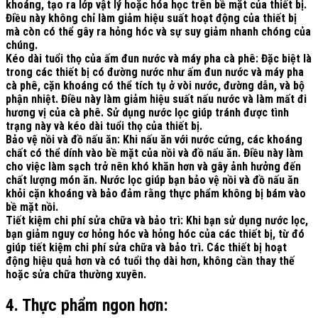
khoáng, tạo ra lớp vật lý hoặc hóa học trên bề mặt của thiết bị.
Điều này không chỉ làm giảm hiệu suất hoạt động của thiết bị
mà còn có thể gây ra hỏng hóc và sự suy giảm nhanh chóng của
chúng.
Kéo dài tuổi thọ của ấm đun nước và máy pha cà phê:
Đặc biệt là
trong các thiết bị có đường nước như ấm đun nước và máy pha
cà phê, cặn khoáng có thể tích tụ ở vòi nước, đường dẫn, và bộ
phận nhiệt. Điều này làm giảm hiệu suất nấu nước và làm mất đi
hương vị của cà phê. Sử dụng nước lọc giúp tránh được tình
trạng này và kéo dài tuổi thọ của thiết bị.
Bảo vệ nồi và đồ nấu ăn:
Khi nấu ăn với nước cứng, các khoáng
chất có thể dính vào bề mặt của nồi và đồ nấu ăn. Điều này làm
cho việc làm sạch trở nên khó khăn hơn và gây ảnh hưởng đến
chất lượng món ăn. Nước lọc giúp bạn bảo vệ nồi và đồ nấu ăn
khỏi cặn khoáng và bảo đảm rằng thực phẩm không bị bám vào
bề mặt nồi.
Tiết kiệm chi phí sửa chữa và bảo trì:
Khi bạn sử dụng nước lọc,
bạn giảm nguy cơ hỏng hóc và hỏng hóc của các thiết bị, từ đó
giúp tiết kiệm chi phí sửa chữa và bảo trì. Các thiết bị hoạt
động hiệu quả hơn và có tuổi thọ dài hơn, không cần thay thế
hoặc sửa chữa thường xuyên.
4. Thực phẩm ngon hơn: