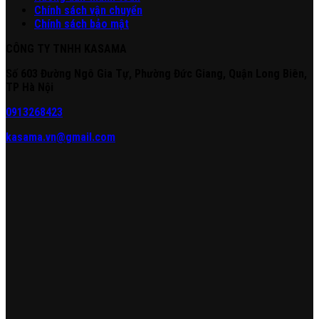
Chính sách vận chuyển
Chính sách bảo mật
CÔNG TY TNHH KASAMA
Số 603 Đường Ngô Gia Tự, Phường Đức Giang, Quận Long Biên,
TP Hà Nội
0913268423
kasama.vn@gmail.com