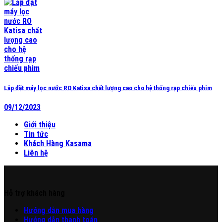
Lắp đặt máy lọc nước RO Katisa chất lượng cao cho hệ thống rạp chiếu phim
09/12/2023
Giới thiệu
Tin tức
Khách Hàng Kasama
Liên hệ
Hỗ trợ khách hàng
Hư
ớng
d
ẫn
mua hàng
Hướng dẫn thanh toán