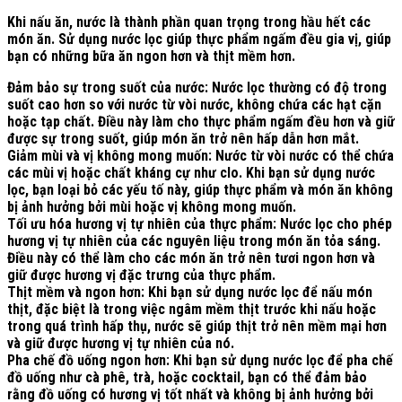
Khi nấu ăn, nước là thành phần quan trọng trong hầu hết các
món ăn. Sử dụng nước lọc giúp thực phẩm ngấm đều gia vị, giúp
bạn có những bữa ăn ngon hơn và thịt mềm hơn.
Đảm bảo sự trong suốt của nước:
Nước lọc thường có độ trong
suốt cao hơn so với nước từ vòi nước, không chứa các hạt cặn
hoặc tạp chất. Điều này làm cho thực phẩm ngấm đều hơn và giữ
được sự trong suốt, giúp món ăn trở nên hấp dẫn hơn mắt.
Giảm mùi và vị không mong muốn:
Nước từ vòi nước có thể chứa
các mùi vị hoặc chất kháng cự như clo. Khi bạn sử dụng nước
lọc, bạn loại bỏ các yếu tố này, giúp thực phẩm và món ăn không
bị ảnh hưởng bởi mùi hoặc vị không mong muốn.
Tối ưu hóa hương vị tự nhiên của thực phẩm:
Nước lọc cho phép
hương vị tự nhiên của các nguyên liệu trong món ăn tỏa sáng.
Điều này có thể làm cho các món ăn trở nên tươi ngon hơn và
giữ được hương vị đặc trưng của thực phẩm.
Thịt mềm và ngon hơn:
Khi bạn sử dụng nước lọc để nấu món
thịt, đặc biệt là trong việc ngâm mềm thịt trước khi nấu hoặc
trong quá trình hấp thụ, nước sẽ giúp thịt trở nên mềm mại hơn
và giữ được hương vị tự nhiên của nó.
Pha chế đồ uống ngon hơn:
Khi bạn sử dụng nước lọc để pha chế
đồ uống như cà phê, trà, hoặc cocktail, bạn có thể đảm bảo
rằng đồ uống có hương vị tốt nhất và không bị ảnh hưởng bởi