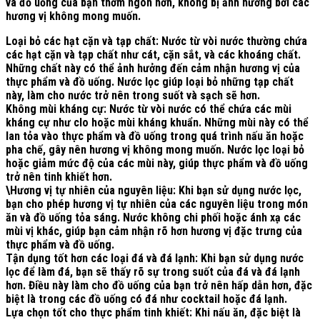
và đồ uống của bạn thơm ngon hơn, không bị ảnh hưởng bởi các
hương vị không mong muốn.
Loại bỏ các hạt cặn và tạp chất:
Nước từ vòi nước thường chứa
các hạt cặn và tạp chất như cát, cặn sắt, và các khoáng chất.
Những chất này có thể ảnh hưởng đến cảm nhận hương vị của
thực phẩm và đồ uống. Nước lọc giúp loại bỏ những tạp chất
này, làm cho nước trở nên trong suốt và sạch sẽ hơn.
Không mùi kháng cự:
Nước từ vòi nước có thể chứa các mùi
kháng cự như clo hoặc mùi kháng khuẩn. Những mùi này có thể
lan tỏa vào thực phẩm và đồ uống trong quá trình nấu ăn hoặc
pha chế, gây nên hương vị không mong muốn. Nước lọc loại bỏ
hoặc giảm mức độ của các mùi này, giúp thực phẩm và đồ uống
trở nên tinh khiết hơn.
\
Hương vị tự nhiên của nguyên liệu:
Khi bạn sử dụng nước lọc,
bạn cho phép hương vị tự nhiên của các nguyên liệu trong món
ăn và đồ uống tỏa sáng. Nước không chi phối hoặc ánh xạ các
mùi vị khác, giúp bạn cảm nhận rõ hơn hương vị đặc trưng của
thực phẩm và đồ uống.
Tận dụng tốt hơn các loại đá và đá lạnh:
Khi bạn sử dụng nước
lọc để làm đá, bạn sẽ thấy rõ sự trong suốt của đá và đá lạnh
hơn. Điều này làm cho đồ uống của bạn trở nên hấp dẫn hơn, đặc
biệt là trong các đồ uống có đá như cocktail hoặc đá lạnh.
Lựa chọn tốt cho thực phẩm tinh khiết:
Khi nấu ăn, đặc biệt là