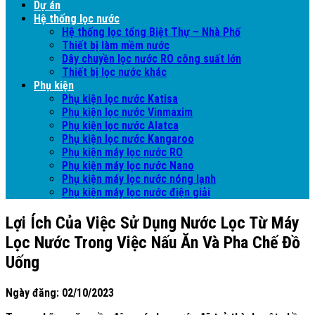
Dự án
Hệ thống lọc nước
Hệ thống lọc tổng Biệt Thự – Nhà Phố
Thiết bị làm mềm nước
Dây chuyền lọc nước RO công suất lớn
Thiết bị lọc nước khác
Phụ kiện
Phụ kiện lọc nước Katisa
Phụ kiện lọc nước Vinmaxim
Phụ kiện lọc nước Alatca
Phụ kiện lọc nước Kangaroo
Phụ kiện máy lọc nước RO
Phụ kiện máy lọc nước Nano
Phụ kiện máy lọc nước nóng lạnh
Phụ kiện máy lọc nước điện giải
Lợi Ích Của Việc Sử Dụng Nước Lọc Từ Máy
Lọc Nước Trong Việc Nấu Ăn Và Pha Chế Đồ
Uống
Ngày đăng: 02/10/2023