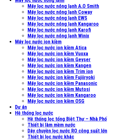
Máy lọc nước nóng lạnh
Máy lọc nước nóng lạnh A.O Smith
Máy lọc nước nóng lạnh Coway
Máy lọc nước nóng lạnh EWS
Máy lọc nước nóng lạnh Kangaroo
Máy lọc nước nóng lạnh Karofi
Máy lọc nước nóng lạnh Winix
Máy lọc nước ion kiềm
Máy lọc nước ion kiềm Atica
Máy lọc nước ion kiềm Vuoxa
Máy lọc nước ion kiềm Geyser
Máy lọc nước ion kiềm Kangen
Máy lọc nước ion kiềm Trim ion
Máy lọc nước ion kiềm Fujiiryoki
Máy lọc nước ion kiềm Panasonic
Máy lọc nước ion kiềm Mutosi
Máy lọc nước ion kiềm Kangaroo
Máy lọc nước ion kiềm OSG
Dự án
Hệ thống lọc nước
Hệ thống lọc tổng Biệt Thự – Nhà Phố
Thiết bị làm mềm nước
Dây chuyền lọc nước RO công suất lớn
Thiết bị lọc nước khác