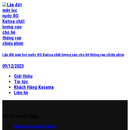
Lắp đặt máy lọc nước RO Katisa chất lượng cao cho hệ thống rạp chiếu phim
09/12/2023
Giới thiệu
Tin tức
Khách Hàng Kasama
Liên hệ
Hỗ trợ khách hàng
Hư
ớng
d
ẫn
mua hàng