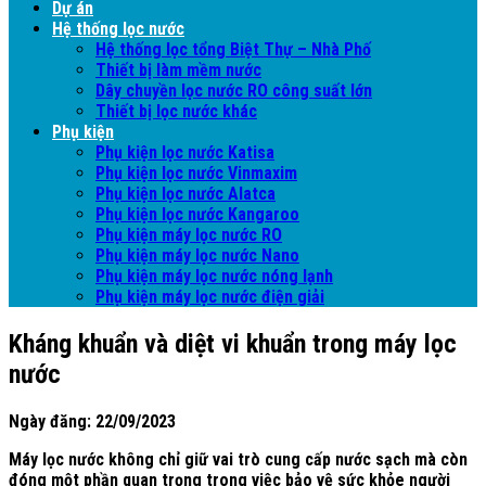
Dự án
Hệ thống lọc nước
Hệ thống lọc tổng Biệt Thự – Nhà Phố
Thiết bị làm mềm nước
Dây chuyền lọc nước RO công suất lớn
Thiết bị lọc nước khác
Phụ kiện
Phụ kiện lọc nước Katisa
Phụ kiện lọc nước Vinmaxim
Phụ kiện lọc nước Alatca
Phụ kiện lọc nước Kangaroo
Phụ kiện máy lọc nước RO
Phụ kiện máy lọc nước Nano
Phụ kiện máy lọc nước nóng lạnh
Phụ kiện máy lọc nước điện giải
Kháng khuẩn và diệt vi khuẩn trong máy lọc
nước
Ngày đăng: 22/09/2023
Máy lọc nước
không chỉ giữ vai trò cung cấp nước sạch mà còn
đóng một phần quan trọng trong việc bảo vệ sức khỏe người