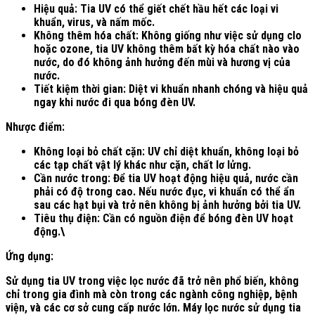
Hiệu quả: Tia UV có thể giết chết hầu hết các loại vi
khuẩn, virus, và nấm mốc.
Không thêm hóa chất: Không giống như việc sử dụng clo
hoặc ozone, tia UV không thêm bất kỳ hóa chất nào vào
nước, do đó không ảnh hưởng đến mùi và hương vị của
nước.
Tiết kiệm thời gian: Diệt vi khuẩn nhanh chóng và hiệu quả
ngay khi nước đi qua bóng đèn UV.
Nhược điểm:
Không loại bỏ chất cặn: UV chỉ diệt khuẩn, không loại bỏ
các tạp chất vật lý khác như cặn, chất lơ lửng.
Cần nước trong: Để tia UV hoạt động hiệu quả, nước cần
phải có độ trong cao. Nếu nước đục, vi khuẩn có thể ẩn
sau các hạt bụi và trở nên không bị ảnh hưởng bởi tia UV.
Tiêu thụ điện: Cần có nguồn điện để bóng đèn UV hoạt
động.\
Ứng dụng:
Sử dụng tia UV trong việc lọc nước đã trở nên phổ biến, không
chỉ trong gia đình mà còn trong các ngành công nghiệp, bệnh
viện, và các cơ sở cung cấp nước lớn. Máy lọc nước sử dụng tia