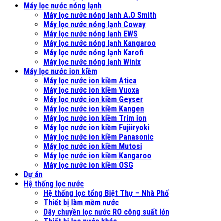
Máy lọc nước nóng lạnh
Máy lọc nước nóng lạnh A.O Smith
Máy lọc nước nóng lạnh Coway
Máy lọc nước nóng lạnh EWS
Máy lọc nước nóng lạnh Kangaroo
Máy lọc nước nóng lạnh Karofi
Máy lọc nước nóng lạnh Winix
Máy lọc nước ion kiềm
Máy lọc nước ion kiềm Atica
Máy lọc nước ion kiềm Vuoxa
Máy lọc nước ion kiềm Geyser
Máy lọc nước ion kiềm Kangen
Máy lọc nước ion kiềm Trim ion
Máy lọc nước ion kiềm Fujiiryoki
Máy lọc nước ion kiềm Panasonic
Máy lọc nước ion kiềm Mutosi
Máy lọc nước ion kiềm Kangaroo
Máy lọc nước ion kiềm OSG
Dự án
Hệ thống lọc nước
Hệ thống lọc tổng Biệt Thự – Nhà Phố
Thiết bị làm mềm nước
Dây chuyền lọc nước RO công suất lớn