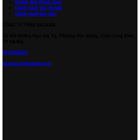
Hướng dẫn thanh toán
Chính sách vận chuyển
Chính sách bảo mật
CÔNG TY TNHH KASAMA
Số 603 Đường Ngô Gia Tự, Phường Đức Giang, Quận Long Biên,
TP Hà Nội
0913268423
kasama.vn@gmail.com