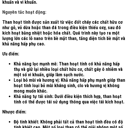
khuẩn và vi khuẩn.
Nguyên tắc hoạt động:
Than hoạt tính được sản xuất từ việc đốt cháy các chất hữu cơ
như gỗ, vỏ dừa hoặc than đá trong điều kiện thiếu oxy, sau đó
kích hoạt bằng nhiệt hoặc hóa chất. Quá trình này tạo ra một
lượng lớn các lỗ nano trên bề mặt than, tăng diện tích bề mặt và
khả năng hấp phụ cao.
Ưu điểm:
Khả năng lọc mạnh mẽ: Than hoạt tính có khả năng hấp
thụ và giữ lại nhiều loại chất hữu cơ, chất gây ô nhiễm và
một số vi khuẩn, giúp làm sạch nước.
Loại bỏ mùi và hương vị: Khả năng hấp phụ mạnh giúp than
hoạt tính loại bỏ mùi kháng sinh, clo và hương vị không
mong muốn khác.
Khả năng tự tái sinh: Dưới điều kiện thích hợp, than hoạt
tính có thể được tái sử dụng thông qua việc tái kích hoạt.
Nhược điểm:
Độ tinh khiết: Không phải tất cả than hoạt tính đều có độ
tinh khiết cao. Một số loại than có thể giải phóng một số