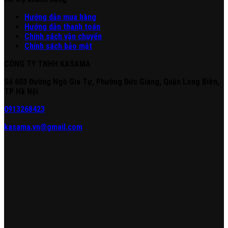
Hư
ớng
d
ẫn
mua hàng
Hướng dẫn thanh toán
Chính sách vận chuyển
Chính sách bảo mật
CÔNG TY TNHH KASAMA
Số 603 Đường Ngô Gia Tự, Phường Đức Giang, Quận Long Biên,
TP Hà Nội
0913268423
kasama.vn@gmail.com