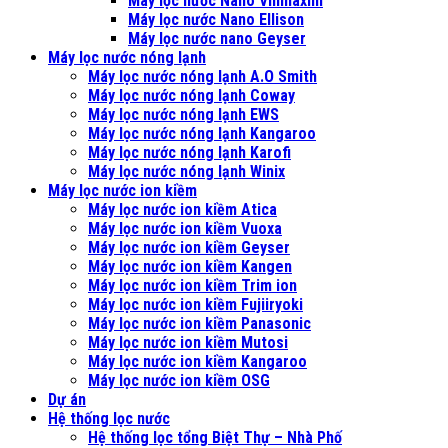
Máy lọc nước Nano Vinmaxim
Máy lọc nước Nano Ellison
Máy lọc nước nano Geyser
Máy lọc nước nóng lạnh
Máy lọc nước nóng lạnh A.O Smith
Máy lọc nước nóng lạnh Coway
Máy lọc nước nóng lạnh EWS
Máy lọc nước nóng lạnh Kangaroo
Máy lọc nước nóng lạnh Karofi
Máy lọc nước nóng lạnh Winix
Máy lọc nước ion kiềm
Máy lọc nước ion kiềm Atica
Máy lọc nước ion kiềm Vuoxa
Máy lọc nước ion kiềm Geyser
Máy lọc nước ion kiềm Kangen
Máy lọc nước ion kiềm Trim ion
Máy lọc nước ion kiềm Fujiiryoki
Máy lọc nước ion kiềm Panasonic
Máy lọc nước ion kiềm Mutosi
Máy lọc nước ion kiềm Kangaroo
Máy lọc nước ion kiềm OSG
Dự án
Hệ thống lọc nước
Hệ thống lọc tổng Biệt Thự – Nhà Phố