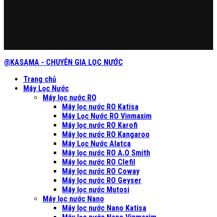
@KASAMA - CHUYÊN GIA LỌC NƯỚC
Trang chủ
Máy Lọc Nước
Máy lọc nước RO
Máy lọc nước RO Katisa
Máy Lọc Nước RO Vinmaxim
Máy lọc nước RO Karofi
Máy lọc nước RO Kangaroo
Máy Lọc Nước Alatca
Máy lọc nước RO A.O Smith
Máy lọc nước RO Clefil
Máy lọc nước RO Coway
Máy lọc nước RO Geyser
Máy lọc nước Mutosi
Máy lọc nước Nano
Máy lọc nước Nano Katisa