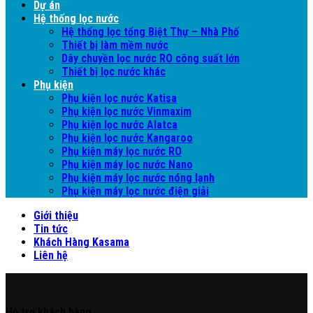
Dự án
Hệ thống lọc nước
Hệ thống lọc tổng Biệt Thự – Nhà Phố
Thiết bị làm mềm nước
Dây chuyền lọc nước RO công suất lớn
Thiết bị lọc nước khác
Phụ kiện
Phụ kiện lọc nước Katisa
Phụ kiện lọc nước Vinmaxim
Phụ kiện lọc nước Alatca
Phụ kiện lọc nước Kangaroo
Phụ kiện máy lọc nước RO
Phụ kiện máy lọc nước Nano
Phụ kiện máy lọc nước nóng lạnh
Phụ kiện máy lọc nước điện giải
Giới thiệu
Tin tức
Khách Hàng Kasama
Liên hệ
Hỗ trợ khách hàng