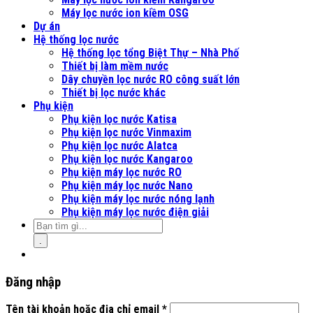
Máy lọc nước ion kiềm OSG
Dự án
Hệ thống lọc nước
Hệ thống lọc tổng Biệt Thự – Nhà Phố
Thiết bị làm mềm nước
Dây chuyền lọc nước RO công suất lớn
Thiết bị lọc nước khác
Phụ kiện
Phụ kiện lọc nước Katisa
Phụ kiện lọc nước Vinmaxim
Phụ kiện lọc nước Alatca
Phụ kiện lọc nước Kangaroo
Phụ kiện máy lọc nước RO
Phụ kiện máy lọc nước Nano
Phụ kiện máy lọc nước nóng lạnh
Phụ kiện máy lọc nước điện giải
.
Đăng nhập
Tên tài khoản hoặc địa chỉ email
*