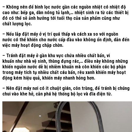
– Không nên để bình lọc nước gần các nguồn nhiệt có nhiệt độ
cao như: bếp ga, dàn nóng tủ lạnh,… nhiệt sinh ra từ các thiết bị
đó có thể sẽ ảnh hưởng tới tuổi thọ của sản phẩm cũng như
chất lượng lọc.
– Nếu lắp đặt máy ở vị trí quá thấp và cách xa so với nguồn
nước có thể khiến cho nước cấp đầu vào không ổn định, dẫn đến
việc máy hoạt động chập chờn.
– Tránh đặt máy ở gần khu vực chứa nhiều chất bẩn, vi
khuẩn như nhà vệ sinh, thùng đựng rác,… điều này không những
khiến nguồn nước dễ bị nhiễm khuẩn mà còn khiến các bộ phận
trong máy tích tụ nhiều chất cáu bẩn, rêu xanh khiến máy hoạt
động kém hiệu quả, khiến máy nhanh hỏng hơn.
– Nên đặt máy nơi có ít chuột gián, côn trùng, để tránh bị chúng
chui vào khe hở, cắn phá hệ thống bộ lọc và đĩa điện từ.