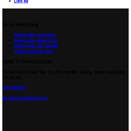
Liên hệ
Hỗ trợ khách hàng
Hư
ớng
d
ẫn
mua hàng
Hướng dẫn thanh toán
Chính sách vận chuyển
Chính sách bảo mật
CÔNG TY TNHH KASAMA
Số 603 Đường Ngô Gia Tự, Phường Đức Giang, Quận Long Biên,
TP Hà Nội
0913268423
kasama.vn@gmail.com