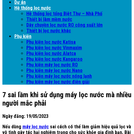
Dự án
Hệ thống lọc nước
Hệ thống lọc tổng Biệt Thự – Nhà Phố
Thiết bị làm mềm nước
Dây chuyền lọc nước RO công suất lớn
Thiết bị lọc nước khác
Phụ kiện
Phụ kiện lọc nước Katisa
Phụ kiện lọc nước Vinmaxim
Phụ kiện lọc nước Alatca
Phụ kiện lọc nước Kangaroo
Phụ kiện máy lọc nước RO
Phụ kiện máy lọc nước Nano
Phụ kiện máy lọc nước nóng lạnh
Phụ kiện máy lọc nước điện giải
7 sai lầm khi sử dụng máy lọc nước mà nhiều
người mắc phải
Ngày đăng: 19/05/2023
Nếu dùng
máy lọc nước
sai cách có thể làm giảm hiệu quả lọc và
vô tình gây tác hại nghiêm trọng cho sức khỏe gia đình bạn. Bài